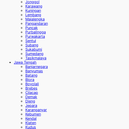
Jonggol
Karawang
Kuningan
Lembang
Majalengka
Pangandaran
Puncak
Purbalingga
Purwakarta
Sentul
Subang
Sukabumi
Sumedang
Tasikmalaya
Jawa Tengah
Banjarnegara
Banyumas
Batang
Blora
Boyolali
Brebes
Cilacap
Demak
Dieng
Jepara
Karanganyar
Kebumen
Kendal
Klaten
Kudus