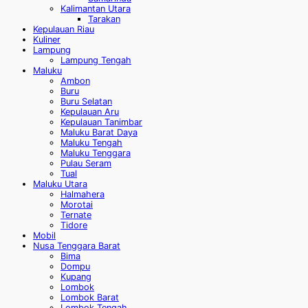
Kalimantan Utara
Tarakan
Kepulauan Riau
Kuliner
Lampung
Lampung Tengah
Maluku
Ambon
Buru
Buru Selatan
Kepulauan Aru
Kepulauan Tanimbar
Maluku Barat Daya
Maluku Tengah
Maluku Tenggara
Pulau Seram
Tual
Maluku Utara
Halmahera
Morotai
Ternate
Tidore
Mobil
Nusa Tenggara Barat
Bima
Dompu
Kupang
Lombok
Lombok Barat
Lombok Tengah