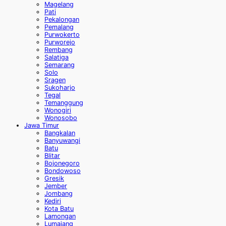
Magelang
Pati
Pekalongan
Pemalang
Purwokerto
Purworejo
Rembang
Salatiga
Semarang
Solo
Sragen
Sukoharjo
Tegal
Temanggung
Wonogiri
Wonosobo
Jawa Timur
Bangkalan
Banyuwangi
Batu
Blitar
Bojonegoro
Bondowoso
Gresik
Jember
Jombang
Kediri
Kota Batu
Lamongan
Lumajang