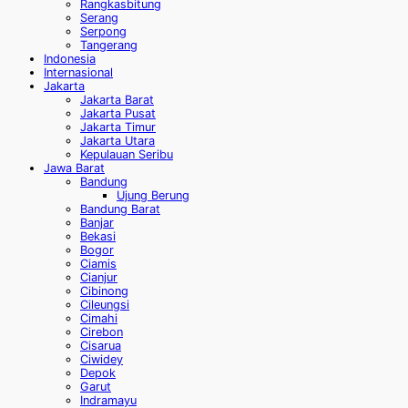
Rangkasbitung
Serang
Serpong
Tangerang
Indonesia
Internasional
Jakarta
Jakarta Barat
Jakarta Pusat
Jakarta Timur
Jakarta Utara
Kepulauan Seribu
Jawa Barat
Bandung
Ujung Berung
Bandung Barat
Banjar
Bekasi
Bogor
Ciamis
Cianjur
Cibinong
Cileungsi
Cimahi
Cirebon
Cisarua
Ciwidey
Depok
Garut
Indramayu