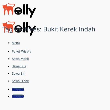
Skip
to
content
Tag Archives:
Bukit Kerek Indah
Menu
Paket Wisata
Sewa Mobil
Sewa Bus
Sewa Elf
Sewa Hiace
Hubungi
Hubungi