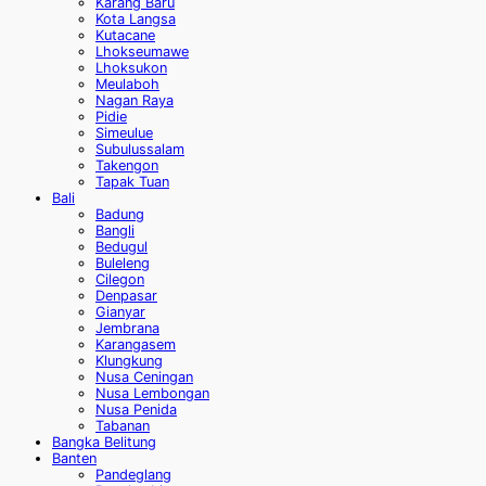
Karang Baru
Kota Langsa
Kutacane
Lhokseumawe
Lhoksukon
Meulaboh
Nagan Raya
Pidie
Simeulue
Subulussalam
Takengon
Tapak Tuan
Bali
Badung
Bangli
Bedugul
Buleleng
Cilegon
Denpasar
Gianyar
Jembrana
Karangasem
Klungkung
Nusa Ceningan
Nusa Lembongan
Nusa Penida
Tabanan
Bangka Belitung
Banten
Pandeglang