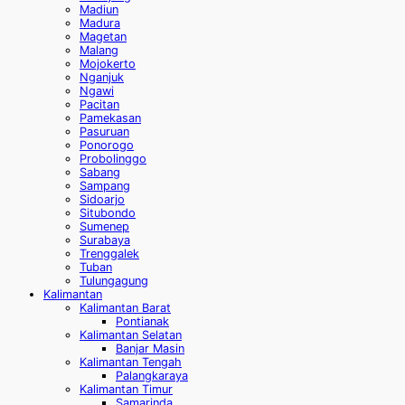
Madiun
Madura
Magetan
Malang
Mojokerto
Nganjuk
Ngawi
Pacitan
Pamekasan
Pasuruan
Ponorogo
Probolinggo
Sabang
Sampang
Sidoarjo
Situbondo
Sumenep
Surabaya
Trenggalek
Tuban
Tulungagung
Kalimantan
Kalimantan Barat
Pontianak
Kalimantan Selatan
Banjar Masin
Kalimantan Tengah
Palangkaraya
Kalimantan Timur
Samarinda