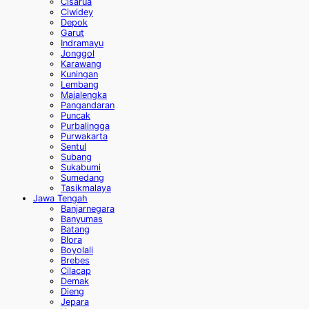
Cisarua
Ciwidey
Depok
Garut
Indramayu
Jonggol
Karawang
Kuningan
Lembang
Majalengka
Pangandaran
Puncak
Purbalingga
Purwakarta
Sentul
Subang
Sukabumi
Sumedang
Tasikmalaya
Jawa Tengah
Banjarnegara
Banyumas
Batang
Blora
Boyolali
Brebes
Cilacap
Demak
Dieng
Jepara