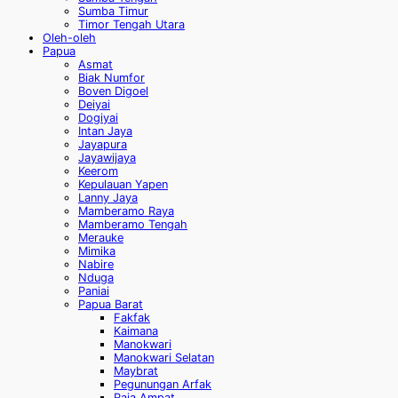
Sumba Timur
Timor Tengah Utara
Oleh-oleh
Papua
Asmat
Biak Numfor
Boven Digoel
Deiyai
Dogiyai
Intan Jaya
Jayapura
Jayawijaya
Keerom
Kepulauan Yapen
Lanny Jaya
Mamberamo Raya
Mamberamo Tengah
Merauke
Mimika
Nabire
Nduga
Paniai
Papua Barat
Fakfak
Kaimana
Manokwari
Manokwari Selatan
Maybrat
Pegunungan Arfak
Raja Ampat