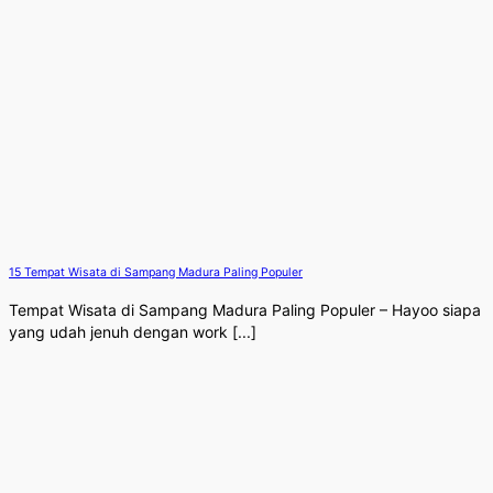
15 Tempat Wisata di Sampang Madura Paling Populer
Tempat Wisata di Sampang Madura Paling Populer – Hayoo siapa
yang udah jenuh dengan work [...]