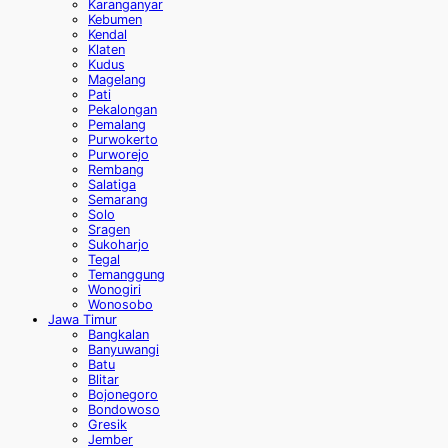
Karanganyar
Kebumen
Kendal
Klaten
Kudus
Magelang
Pati
Pekalongan
Pemalang
Purwokerto
Purworejo
Rembang
Salatiga
Semarang
Solo
Sragen
Sukoharjo
Tegal
Temanggung
Wonogiri
Wonosobo
Jawa Timur
Bangkalan
Banyuwangi
Batu
Blitar
Bojonegoro
Bondowoso
Gresik
Jember