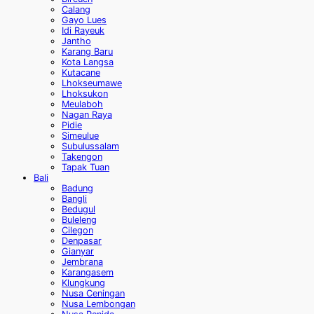
Calang
Gayo Lues
Idi Rayeuk
Jantho
Karang Baru
Kota Langsa
Kutacane
Lhokseumawe
Lhoksukon
Meulaboh
Nagan Raya
Pidie
Simeulue
Subulussalam
Takengon
Tapak Tuan
Bali
Badung
Bangli
Bedugul
Buleleng
Cilegon
Denpasar
Gianyar
Jembrana
Karangasem
Klungkung
Nusa Ceningan
Nusa Lembongan