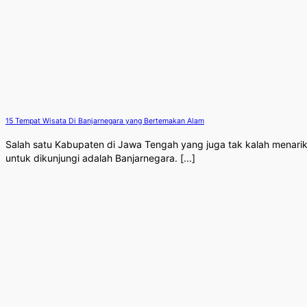
15 Tempat Wisata Di Banjarnegara yang Bertemakan Alam
Salah satu Kabupaten di Jawa Tengah yang juga tak kalah menari
untuk dikunjungi adalah Banjarnegara. [...]