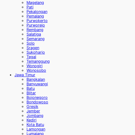
Magelang
Pati
Pekalongan
Pemalang
Purwokerto
Purworejo
Rembang
Salatiga
Semarang
Solo
Sragen
Sukoharjo
Tegal
Temanggung
Wonogiri
Wonosobo
Jawa Timur
Bangkalan
Banyuwangi
Batu
Blitar
Bojonegoro
Bondowoso
Gresik
Jember
Jombang
Kediri
Kota Batu
Lamongan
Lumajang