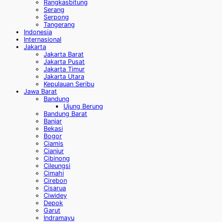
Rangkasbitung
Serang
Serpong
Tangerang
Indonesia
Internasional
Jakarta
Jakarta Barat
Jakarta Pusat
Jakarta Timur
Jakarta Utara
Kepulauan Seribu
Jawa Barat
Bandung
Ujung Berung
Bandung Barat
Banjar
Bekasi
Bogor
Ciamis
Cianjur
Cibinong
Cileungsi
Cimahi
Cirebon
Cisarua
Ciwidey
Depok
Garut
Indramayu