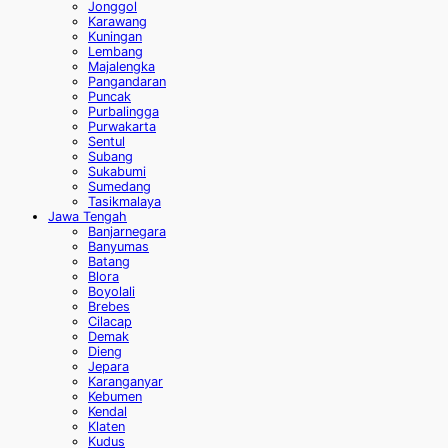
Jonggol
Karawang
Kuningan
Lembang
Majalengka
Pangandaran
Puncak
Purbalingga
Purwakarta
Sentul
Subang
Sukabumi
Sumedang
Tasikmalaya
Jawa Tengah
Banjarnegara
Banyumas
Batang
Blora
Boyolali
Brebes
Cilacap
Demak
Dieng
Jepara
Karanganyar
Kebumen
Kendal
Klaten
Kudus