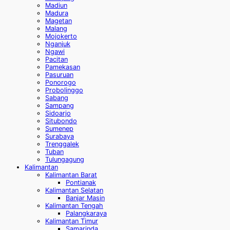
Madiun
Madura
Magetan
Malang
Mojokerto
Nganjuk
Ngawi
Pacitan
Pamekasan
Pasuruan
Ponorogo
Probolinggo
Sabang
Sampang
Sidoarjo
Situbondo
Sumenep
Surabaya
Trenggalek
Tuban
Tulungagung
Kalimantan
Kalimantan Barat
Pontianak
Kalimantan Selatan
Banjar Masin
Kalimantan Tengah
Palangkaraya
Kalimantan Timur
Samarinda