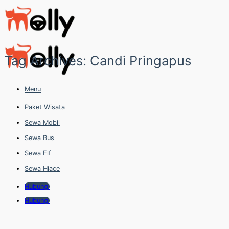
Skip
to
content
Tag Archives:
Candi Pringapus
Menu
Paket Wisata
Sewa Mobil
Sewa Bus
Sewa Elf
Sewa Hiace
Hubungi
Hubungi