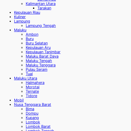
Kalimantan Utara
Tarakan
Kepulauan Riau
Kuliner
Lampung
Lampung Tengah
Maluku
Ambon
Buru
Buru Selatan
Kepulauan Aru
Kepulauan Tanimbar
Maluku Barat Daya
Maluku Tengah
Maluku Tenggara
Pulau Seram
Tual
Maluku Utara
Halmahera
Morotai
Ternate
Tidore
Mobil
Nusa Tenggara Barat
Bima
Dompu
Kupang
Lombok
Lombok Barat
Lombok Tengah