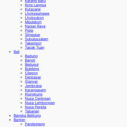
Karang Baru
Kota Langsa
Kutacane
Lhokseumawe
Lhoksukon
Meulaboh
Nagan Raya
Pidie
Simeulue
Subulussalam
Takengon
Tapak Tuan
Bali
Badung
Bangli
Bedugul
Buleleng
Cilegon
Denpasar
Gianyar
Jembrana
Karangasem
Klungkung
Nusa Ceningan
Nusa Lembongan
Nusa Penida
Tabanan
Bangka Belitung
Banten
Pandeglang