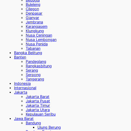
Bedugul
Buleleng
Cilegon
Denpasar
Gianyar
Jembrana
Karangasem
Klungkung
Nusa Ceningan
Nusa Lembongan
Nusa Penida
Tabanan
Bangka Belitung
Banten
Pandeglang
Rangkasbitung
Serang
Serpong
Tangerang
Indonesia
Internasional
Jakarta
Jakarta Barat
Jakarta Pusat
Jakarta Timur
Jakarta Utara
Kepulauan Seribu
Jawa Barat
Bandung
Ujung Berung