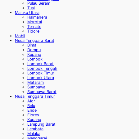
Pulau Seram
Tual
Maluku Utara
Halmahera
Morotai
Ternate
Tidore
Mobil
Nusa Tenggara Barat
Bima
Dompu
Kupang
Lombok
Lombok Barat
Lombok Tengah
Lombok Timur
Lombok Utara
Mataram
Sumbawa
Sumbawa Barat
Nusa Tenggara Timur
Alor
Belu
Ende
Flores
Kupang
Lampung Barat
Lembata
Malaka
Manggarai