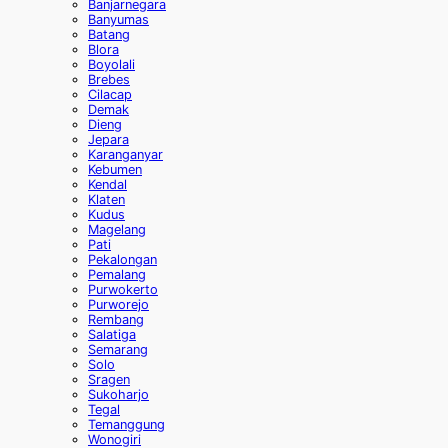
Banjarnegara
Banyumas
Batang
Blora
Boyolali
Brebes
Cilacap
Demak
Dieng
Jepara
Karanganyar
Kebumen
Kendal
Klaten
Kudus
Magelang
Pati
Pekalongan
Pemalang
Purwokerto
Purworejo
Rembang
Salatiga
Semarang
Solo
Sragen
Sukoharjo
Tegal
Temanggung
Wonogiri