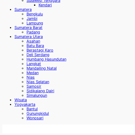
Sulawesi Tenggara
Kendari
Sumatera
Bengkulu
Jambi
Lampung
Sumatera Barat
Padang
Sumatera Utara
Asahan
Batu Bara
Berastagi Karo
Deli Serdang
Humbang Hasundutan
Langkat
Mandailing Natal
Medan
Nias
Nias Selatan
Samosir
Sidikalang Dairi
Simalungun
Wisata
Yogyakarta
Bantul
Gunungkidul
Wonosari