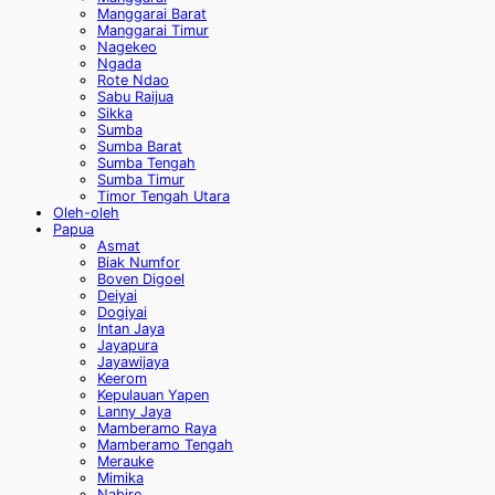
Manggarai Barat
Manggarai Timur
Nagekeo
Ngada
Rote Ndao
Sabu Raijua
Sikka
Sumba
Sumba Barat
Sumba Tengah
Sumba Timur
Timor Tengah Utara
Oleh-oleh
Papua
Asmat
Biak Numfor
Boven Digoel
Deiyai
Dogiyai
Intan Jaya
Jayapura
Jayawijaya
Keerom
Kepulauan Yapen
Lanny Jaya
Mamberamo Raya
Mamberamo Tengah
Merauke
Mimika
Nabire