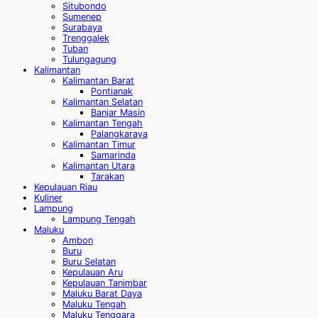
Situbondo
Sumenep
Surabaya
Trenggalek
Tuban
Tulungagung
Kalimantan
Kalimantan Barat
Pontianak
Kalimantan Selatan
Banjar Masin
Kalimantan Tengah
Palangkaraya
Kalimantan Timur
Samarinda
Kalimantan Utara
Tarakan
Kepulauan Riau
Kuliner
Lampung
Lampung Tengah
Maluku
Ambon
Buru
Buru Selatan
Kepulauan Aru
Kepulauan Tanimbar
Maluku Barat Daya
Maluku Tengah
Maluku Tenggara