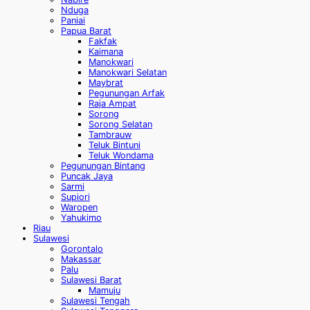
Nduga
Paniai
Papua Barat
Fakfak
Kaimana
Manokwari
Manokwari Selatan
Maybrat
Pegunungan Arfak
Raja Ampat
Sorong
Sorong Selatan
Tambrauw
Teluk Bintuni
Teluk Wondama
Pegunungan Bintang
Puncak Jaya
Sarmi
Supiori
Waropen
Yahukimo
Riau
Sulawesi
Gorontalo
Makassar
Palu
Sulawesi Barat
Mamuju
Sulawesi Tengah