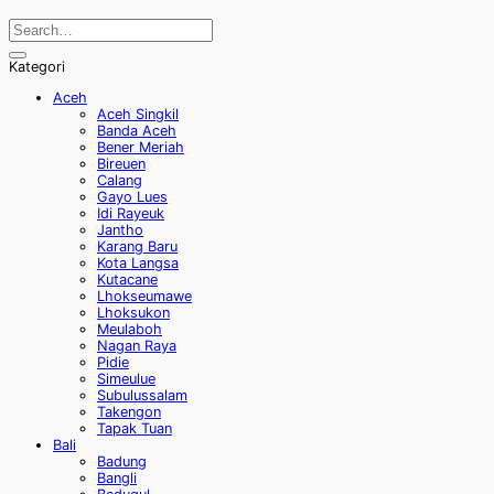
Kategori
Aceh
Aceh Singkil
Banda Aceh
Bener Meriah
Bireuen
Calang
Gayo Lues
Idi Rayeuk
Jantho
Karang Baru
Kota Langsa
Kutacane
Lhokseumawe
Lhoksukon
Meulaboh
Nagan Raya
Pidie
Simeulue
Subulussalam
Takengon
Tapak Tuan
Bali
Badung
Bangli