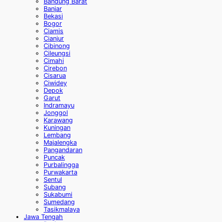
Bandung Barat
Banjar
Bekasi
Bogor
Ciamis
Cianjur
Cibinong
Cileungsi
Cimahi
Cirebon
Cisarua
Ciwidey
Depok
Garut
Indramayu
Jonggol
Karawang
Kuningan
Lembang
Majalengka
Pangandaran
Puncak
Purbalingga
Purwakarta
Sentul
Subang
Sukabumi
Sumedang
Tasikmalaya
Jawa Tengah