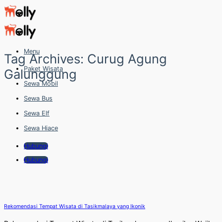
Skip
to
content
Menu
Tag Archives:
Curug Agung
Paket Wisata
Galunggung
Sewa Mobil
Sewa Bus
Sewa Elf
Sewa Hiace
Hubungi
Hubungi
Rekomendasi Tempat Wisata di Tasikmalaya yang Ikonik