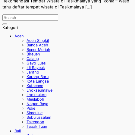
Rekomendasi Tempat Wisata di Tasikmalaya yang Ikonik – Wajib
tahu daftar tempat wisata di Tasikmalaya [...]
Kategori
Aceh
Aceh Singkil
Banda Aceh
Bener Meriah
Bireuen
Calang
Gayo Lues
Idi Rayeuk
Jantho
Karang Baru
Kota Langsa
Kutacane
Lhokseumawe
Lhoksukon
Meulaboh
Nagan Raya
Pidie
Simeulue
Subulussalam
Takengon
Tapak Tuan
Bali