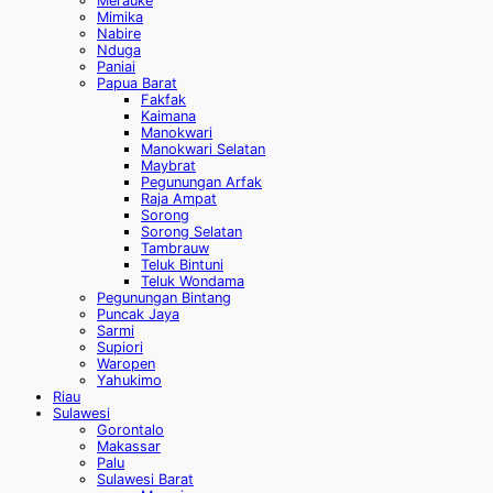
Merauke
Mimika
Nabire
Nduga
Paniai
Papua Barat
Fakfak
Kaimana
Manokwari
Manokwari Selatan
Maybrat
Pegunungan Arfak
Raja Ampat
Sorong
Sorong Selatan
Tambrauw
Teluk Bintuni
Teluk Wondama
Pegunungan Bintang
Puncak Jaya
Sarmi
Supiori
Waropen
Yahukimo
Riau
Sulawesi
Gorontalo
Makassar
Palu
Sulawesi Barat