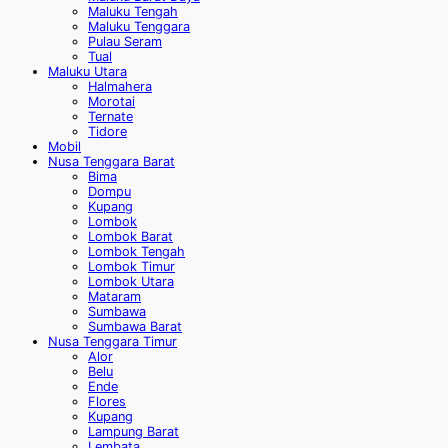
Maluku Tengah
Maluku Tenggara
Pulau Seram
Tual
Maluku Utara
Halmahera
Morotai
Ternate
Tidore
Mobil
Nusa Tenggara Barat
Bima
Dompu
Kupang
Lombok
Lombok Barat
Lombok Tengah
Lombok Timur
Lombok Utara
Mataram
Sumbawa
Sumbawa Barat
Nusa Tenggara Timur
Alor
Belu
Ende
Flores
Kupang
Lampung Barat
Lembata