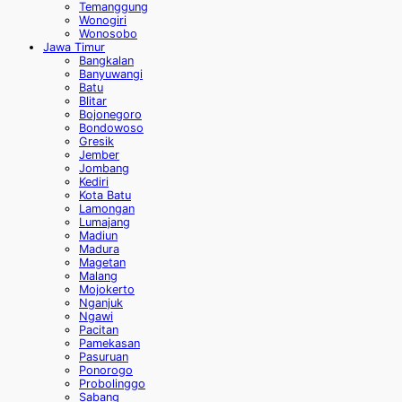
Temanggung
Wonogiri
Wonosobo
Jawa Timur
Bangkalan
Banyuwangi
Batu
Blitar
Bojonegoro
Bondowoso
Gresik
Jember
Jombang
Kediri
Kota Batu
Lamongan
Lumajang
Madiun
Madura
Magetan
Malang
Mojokerto
Nganjuk
Ngawi
Pacitan
Pamekasan
Pasuruan
Ponorogo
Probolinggo
Sabang