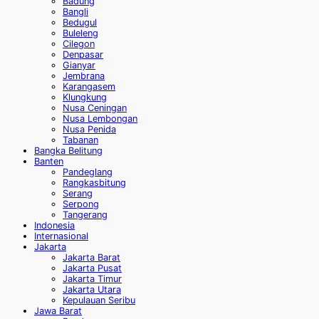
Badung
Bangli
Bedugul
Buleleng
Cilegon
Denpasar
Gianyar
Jembrana
Karangasem
Klungkung
Nusa Ceningan
Nusa Lembongan
Nusa Penida
Tabanan
Bangka Belitung
Banten
Pandeglang
Rangkasbitung
Serang
Serpong
Tangerang
Indonesia
Internasional
Jakarta
Jakarta Barat
Jakarta Pusat
Jakarta Timur
Jakarta Utara
Kepulauan Seribu
Jawa Barat