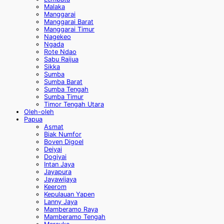
Malaka
Manggarai
Manggarai Barat
Manggarai Timur
Nagekeo
Ngada
Rote Ndao
Sabu Raijua
Sikka
Sumba
Sumba Barat
Sumba Tengah
Sumba Timur
Timor Tengah Utara
Oleh-oleh
Papua
Asmat
Biak Numfor
Boven Digoel
Deiyai
Dogiyai
Intan Jaya
Jayapura
Jayawijaya
Keerom
Kepulauan Yapen
Lanny Jaya
Mamberamo Raya
Mamberamo Tengah