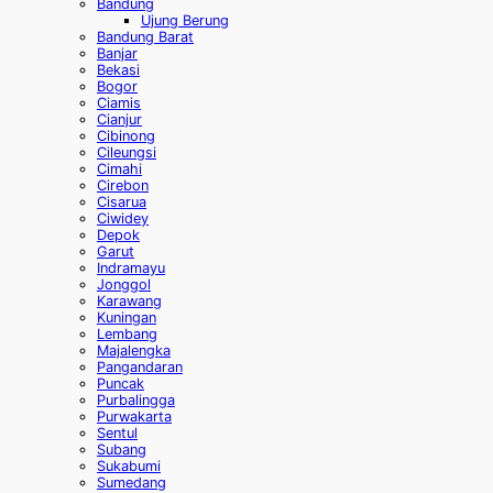
Bandung
Ujung Berung
Bandung Barat
Banjar
Bekasi
Bogor
Ciamis
Cianjur
Cibinong
Cileungsi
Cimahi
Cirebon
Cisarua
Ciwidey
Depok
Garut
Indramayu
Jonggol
Karawang
Kuningan
Lembang
Majalengka
Pangandaran
Puncak
Purbalingga
Purwakarta
Sentul
Subang
Sukabumi
Sumedang