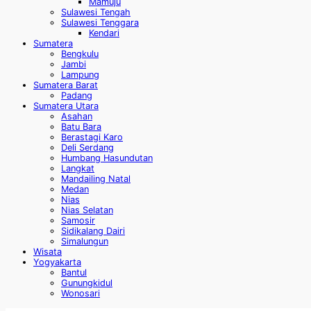
Mamuju
Sulawesi Tengah
Sulawesi Tenggara
Kendari
Sumatera
Bengkulu
Jambi
Lampung
Sumatera Barat
Padang
Sumatera Utara
Asahan
Batu Bara
Berastagi Karo
Deli Serdang
Humbang Hasundutan
Langkat
Mandailing Natal
Medan
Nias
Nias Selatan
Samosir
Sidikalang Dairi
Simalungun
Wisata
Yogyakarta
Bantul
Gunungkidul
Wonosari