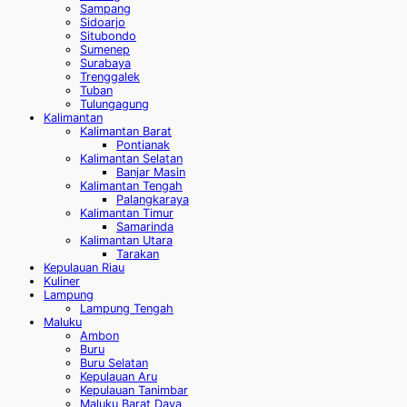
Sampang
Sidoarjo
Situbondo
Sumenep
Surabaya
Trenggalek
Tuban
Tulungagung
Kalimantan
Kalimantan Barat
Pontianak
Kalimantan Selatan
Banjar Masin
Kalimantan Tengah
Palangkaraya
Kalimantan Timur
Samarinda
Kalimantan Utara
Tarakan
Kepulauan Riau
Kuliner
Lampung
Lampung Tengah
Maluku
Ambon
Buru
Buru Selatan
Kepulauan Aru
Kepulauan Tanimbar
Maluku Barat Daya