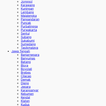
Jonggol
Karawang
Kuningan
Lembang
Majalengka
Pangandaran
Puncak
Purbalingga
Purwakarta
Sentul
Subang
Sukabumi
Sumedang
Tasikmalaya
Jawa Tengah
Banjarnegara
Banyumas
Batang
Blora
Boyolali
Brebes
Cilacap
Demak
Dieng
Jepara
Karanganyar
Kebumen
Kendal
Klaten
Kudus