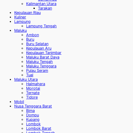
Kalimantan Utara
Tarakan
Kepulauan Riau
Kuliner
Lampung
Lampung Tengah
Maluku
Ambon
Buru
Buru Selatan
Kepulauan Aru
Kepulauan Tanimbar
Maluku Barat Daya
Maluku Tengah
Maluku Tenggara
Pulau Seram
Tual
Maluku Utara
Halmahera
Morotai
Ternate
Tidore
Mobil
Nusa Tenggara Barat
Bima
Dompu
Kupang
Lombok
Lombok Barat
Lombok Tengah