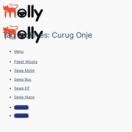
Skip
to
content
Tag Archives:
Curug Onje
Menu
Paket Wisata
Sewa Mobil
Sewa Bus
Sewa Elf
Sewa Hiace
Hubungi
Hubungi