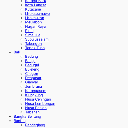
Karang Baru
Kota Langsa
Kutacane
Lhokseumawe
Lhoksukon
Meulaboh
Nagan Raya
Pidie
Simeulue
Subulussalam
Takengon
Tapak Tuan
Bali
Badung
Bangli
Bedugul
Buleleng
Cilegon
Denpasar
Gianyar
Jembrana
Karangasem
Klungkung
Nusa Ceningan
Nusa Lembongan
Nusa Penida
Tabanan
Bangka Belitung
Banten
Pandeglang