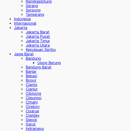
Rangkasbitung
Serang
Serpong
Tangerang
Indonesia
Internasional
Jakarta
Jakarta Barat
Jakarta Pusat
Jakarta Timur
Jakarta Utara
Kepulauan Seribu
Jawa Barat
Bandung
Ujung Berung
Bandung Barat
Banjar
Bekasi
Bogor
Ciamis
Cianjur
Cibinong
Cileungsi
Cimahi
Cirebon
Cisarua
Ciwidey
Depok
Garut
Indramayu