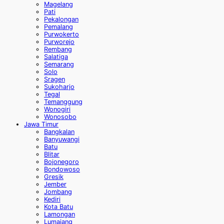
Magelang
Pati
Pekalongan
Pemalang
Purwokerto
Purworejo
Rembang
Salatiga
Semarang
Solo
Sragen
Sukoharjo
Tegal
Temanggung
Wonogiri
Wonosobo
Jawa Timur
Bangkalan
Banyuwangi
Batu
Blitar
Bojonegoro
Bondowoso
Gresik
Jember
Jombang
Kediri
Kota Batu
Lamongan
Lumajang