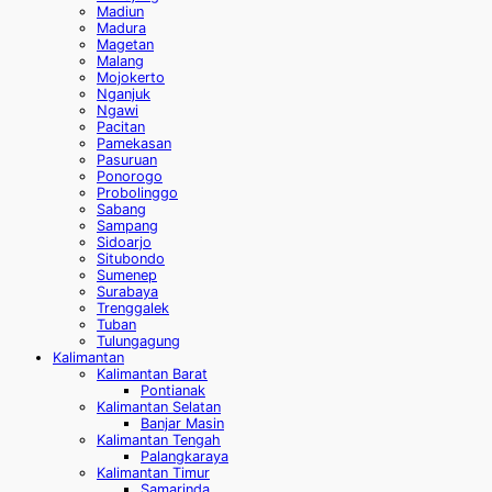
Madiun
Madura
Magetan
Malang
Mojokerto
Nganjuk
Ngawi
Pacitan
Pamekasan
Pasuruan
Ponorogo
Probolinggo
Sabang
Sampang
Sidoarjo
Situbondo
Sumenep
Surabaya
Trenggalek
Tuban
Tulungagung
Kalimantan
Kalimantan Barat
Pontianak
Kalimantan Selatan
Banjar Masin
Kalimantan Tengah
Palangkaraya
Kalimantan Timur
Samarinda