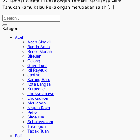
22 Tempat Wisata Di Pekalongan Terbaru Bernuansa Alam –
Tahukah kamu kalau Pekalongan merupakan salah [...]
Kategori
Aceh
Aceh Singkil
Banda Aceh
Bener Meriah
Bireuen
Calang
Gayo Lues
Idi Rayeuk
Jantho
Karang Baru
Kota Langsa
Kutacane
Lhokseumawe
Lhoksukon
Meulaboh
Nagan Raya
Pidie
Simeulue
Subulussalam
Takengon
Tapak Tuan
Bali