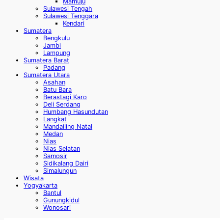
Mamuju
Sulawesi Tengah
Sulawesi Tenggara
Kendari
Sumatera
Bengkulu
Jambi
Lampung
Sumatera Barat
Padang
Sumatera Utara
Asahan
Batu Bara
Berastagi Karo
Deli Serdang
Humbang Hasundutan
Langkat
Mandailing Natal
Medan
Nias
Nias Selatan
Samosir
Sidikalang Dairi
Simalungun
Wisata
Yogyakarta
Bantul
Gunungkidul
Wonosari