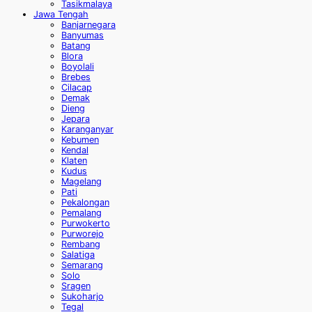
Tasikmalaya
Jawa Tengah
Banjarnegara
Banyumas
Batang
Blora
Boyolali
Brebes
Cilacap
Demak
Dieng
Jepara
Karanganyar
Kebumen
Kendal
Klaten
Kudus
Magelang
Pati
Pekalongan
Pemalang
Purwokerto
Purworejo
Rembang
Salatiga
Semarang
Solo
Sragen
Sukoharjo
Tegal