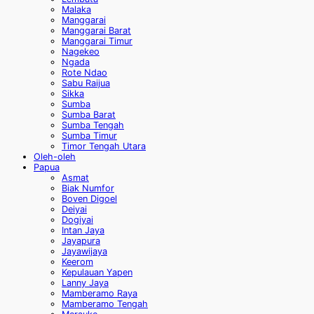
Malaka
Manggarai
Manggarai Barat
Manggarai Timur
Nagekeo
Ngada
Rote Ndao
Sabu Raijua
Sikka
Sumba
Sumba Barat
Sumba Tengah
Sumba Timur
Timor Tengah Utara
Oleh-oleh
Papua
Asmat
Biak Numfor
Boven Digoel
Deiyai
Dogiyai
Intan Jaya
Jayapura
Jayawijaya
Keerom
Kepulauan Yapen
Lanny Jaya
Mamberamo Raya
Mamberamo Tengah