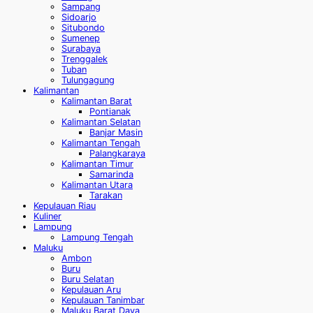
Sampang
Sidoarjo
Situbondo
Sumenep
Surabaya
Trenggalek
Tuban
Tulungagung
Kalimantan
Kalimantan Barat
Pontianak
Kalimantan Selatan
Banjar Masin
Kalimantan Tengah
Palangkaraya
Kalimantan Timur
Samarinda
Kalimantan Utara
Tarakan
Kepulauan Riau
Kuliner
Lampung
Lampung Tengah
Maluku
Ambon
Buru
Buru Selatan
Kepulauan Aru
Kepulauan Tanimbar
Maluku Barat Daya