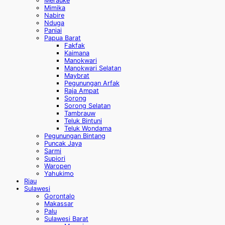
Merauke
Mimika
Nabire
Nduga
Paniai
Papua Barat
Fakfak
Kaimana
Manokwari
Manokwari Selatan
Maybrat
Pegunungan Arfak
Raja Ampat
Sorong
Sorong Selatan
Tambrauw
Teluk Bintuni
Teluk Wondama
Pegunungan Bintang
Puncak Jaya
Sarmi
Supiori
Waropen
Yahukimo
Riau
Sulawesi
Gorontalo
Makassar
Palu
Sulawesi Barat