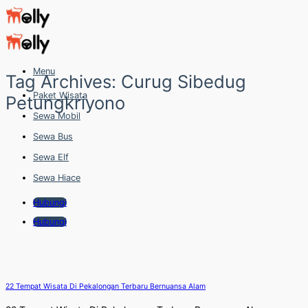
Skip
to
content
Menu
Tag Archives:
Curug Sibedug
Paket Wisata
Petungkriyono
Sewa Mobil
Sewa Bus
Sewa Elf
Sewa Hiace
Hubungi
Hubungi
22 Tempat Wisata Di Pekalongan Terbaru Bernuansa Alam