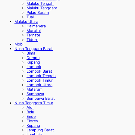
Maluku Tengah
Maluku Tenggara
Pulau Seram
Tual
Maluku Utara
Halmahera
Morotai
Ternate
Tidore
Mobil
Nusa Tenggara Barat
Bima
Dompu
Kupang
Lombok
Lombok Barat
Lombok Tengah
Lombok Timur
Lombok Utara
Mataram
Sumbawa
Sumbawa Barat
Nusa Tenggara Timur
Alor
Belu
Ende
Flores
Kupang
Lampung Barat
Lembata