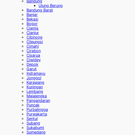
Bandung
Ujung Berung
Bandung Barat
Banjar
Bekasi
Bogor
Ciamis
Cianjur
Cibinong
Cileungsi
Cimahi
Cirebon
Cisarua
Ciwidey
Depok
Garut
Indramayu
Jonggol
Karawang
Kuningan
Lembang
Majalengka
Pangandaran
Puncak
Purbalingga
Purwakarta
Sentul
Subang
Sukabumi
Sumedang