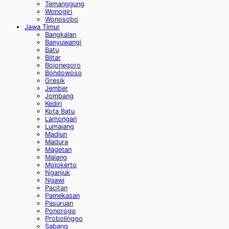
Temanggung
Wonogiri
Wonosobo
Jawa Timur
Bangkalan
Banyuwangi
Batu
Blitar
Bojonegoro
Bondowoso
Gresik
Jember
Jombang
Kediri
Kota Batu
Lamongan
Lumajang
Madiun
Madura
Magetan
Malang
Mojokerto
Nganjuk
Ngawi
Pacitan
Pamekasan
Pasuruan
Ponorogo
Probolinggo
Sabang