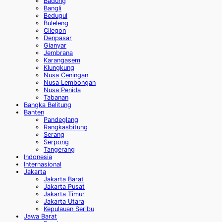
Badung
Bangli
Bedugul
Buleleng
Cilegon
Denpasar
Gianyar
Jembrana
Karangasem
Klungkung
Nusa Ceningan
Nusa Lembongan
Nusa Penida
Tabanan
Bangka Belitung
Banten
Pandeglang
Rangkasbitung
Serang
Serpong
Tangerang
Indonesia
Internasional
Jakarta
Jakarta Barat
Jakarta Pusat
Jakarta Timur
Jakarta Utara
Kepulauan Seribu
Jawa Barat