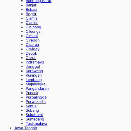
Bandung Barat
Banjar
Bekasi
Bogor
Ciamis
Cianjur
Cibinong
Cileungsi
Cimahi
Cirebon
Cisarua
Ciwidey
Depok
Garut
Indramayu
Jonggol
Karawang
Kuningan
Lembang
Majalengka
Pangandaran
Puncak
Purbalingga
Purwakarta
Sentul
Subang
Sukabumi
Sumedang
Tasikmalaya
Jawa Tengah