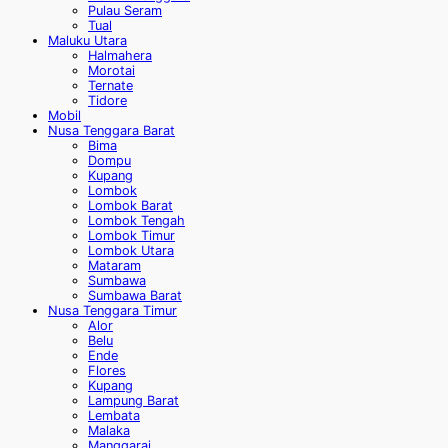
Pulau Seram
Tual
Maluku Utara
Halmahera
Morotai
Ternate
Tidore
Mobil
Nusa Tenggara Barat
Bima
Dompu
Kupang
Lombok
Lombok Barat
Lombok Tengah
Lombok Timur
Lombok Utara
Mataram
Sumbawa
Sumbawa Barat
Nusa Tenggara Timur
Alor
Belu
Ende
Flores
Kupang
Lampung Barat
Lembata
Malaka
Manggarai