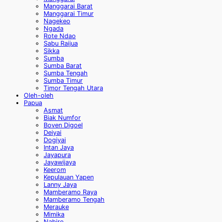
Manggarai Barat
Manggarai Timur
Nagekeo
Ngada
Rote Ndao
Sabu Raijua
Sikka
Sumba
Sumba Barat
Sumba Tengah
Sumba Timur
Timor Tengah Utara
Oleh-oleh
Papua
Asmat
Biak Numfor
Boven Digoel
Deiyai
Dogiyai
Intan Jaya
Jayapura
Jayawijaya
Keerom
Kepulauan Yapen
Lanny Jaya
Mamberamo Raya
Mamberamo Tengah
Merauke
Mimika
Nabire