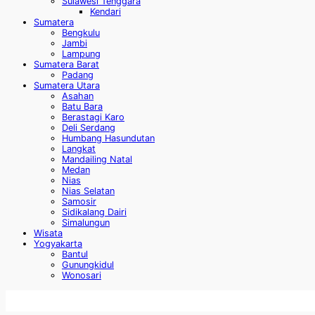
Sulawesi Tenggara
Kendari
Sumatera
Bengkulu
Jambi
Lampung
Sumatera Barat
Padang
Sumatera Utara
Asahan
Batu Bara
Berastagi Karo
Deli Serdang
Humbang Hasundutan
Langkat
Mandailing Natal
Medan
Nias
Nias Selatan
Samosir
Sidikalang Dairi
Simalungun
Wisata
Yogyakarta
Bantul
Gunungkidul
Wonosari