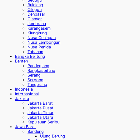
Bedugul
Buleleng
Cilegon
Denpasar
Gianyar
Jembrana
Karangasem
Klungkung
Nusa Ceningan
Nusa Lembongan
Nusa Penida
Tabanan
Bangka Belitung
Banten
Pandeglang
Rangkasbitung
Serang
Serpong
Tangerang
Indonesia
Internasional
Jakarta
Jakarta Barat
Jakarta Pusat
Jakarta Timur
Jakarta Utara
Kepulauan Seribu
Jawa Barat
Bandung
Ujung Berung