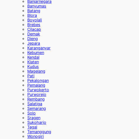
Banjarnegara
Banyumas
Batang
Blora
Boyolali
Brebes
Cilacap
Demak
Dieng
Jepara
Karanganyar
Kebumen
Kendal
Klaten
Kudus
Magelang
Pati
Pekalongan
Pemalang
Purwokerto
Purworejo
Rembang
Salatiga
Semarang
Solo
Sragen
Sukoharjo
Tegal
Temanggung
Wonogiri