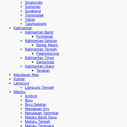
Situbondo
Sumenep
Surabaya
Trenggalek
Tuban
Tulungagung
Kalimantan
Kalimantan Barat
Pontianak
Kalimantan Selatan
Banjar Masin
Kalimantan Tengah
Palangkaraya
Kalimantan Timur
Samarinda
Kalimantan Utara
Tarakan
Kepulauan Riau
Kuliner
Lampung
Lampung Tengah
Maluku
Ambon
Buru
Buru Selatan
Kepulauan Aru
Kepulauan Tanimbar
Maluku Barat Daya
Maluku Tengah
Maluku Tenggara