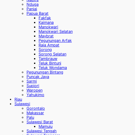
Nduga
Paniai
Papua Barat
Fakfak
Kaimana
Manokwari
Manokwari Selatan
Maybrat
Pegunungan Arfak
Raja Ampat
Sorong
Sorong Selatan
Tambrauw
Teluk Bintuni
Teluk Wondama
Pegunungan Bintang
Puncak Jaya
Sarmi
Supiori
Waropen
Yahukimo
Riau
Sulawesi
Gorontalo
Makassar
Palu
Sulawesi Barat
Mamuju
Sulawesi Tengah