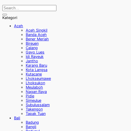
Kategori
Aceh
Aceh Singkil
Banda Aceh
Bener Meriah
Bireuen
Calang
Gayo Lues
Idi Rayeuk
Jantho
Karang Baru
Kota Langsa
Kutacane
Lhokseumawe
Lhoksukon
Meulaboh
Nagan Raya
Pidie
Simeulue
Subulussalam
Takengon
Tapak Tuan
Bali
Badung
Bangli