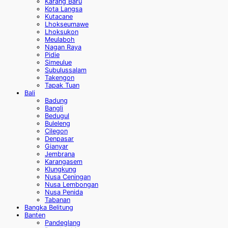
Karang Baru
Kota Langsa
Kutacane
Lhokseumawe
Lhoksukon
Meulaboh
Nagan Raya
Pidie
Simeulue
Subulussalam
Takengon
Tapak Tuan
Bali
Badung
Bangli
Bedugul
Buleleng
Cilegon
Denpasar
Gianyar
Jembrana
Karangasem
Klungkung
Nusa Ceningan
Nusa Lembongan
Nusa Penida
Tabanan
Bangka Belitung
Banten
Pandeglang