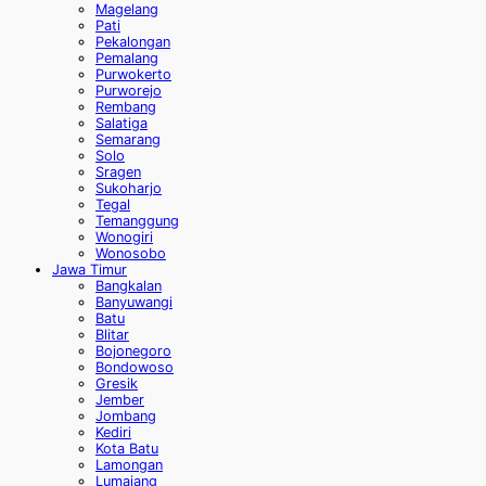
Magelang
Pati
Pekalongan
Pemalang
Purwokerto
Purworejo
Rembang
Salatiga
Semarang
Solo
Sragen
Sukoharjo
Tegal
Temanggung
Wonogiri
Wonosobo
Jawa Timur
Bangkalan
Banyuwangi
Batu
Blitar
Bojonegoro
Bondowoso
Gresik
Jember
Jombang
Kediri
Kota Batu
Lamongan
Lumajang