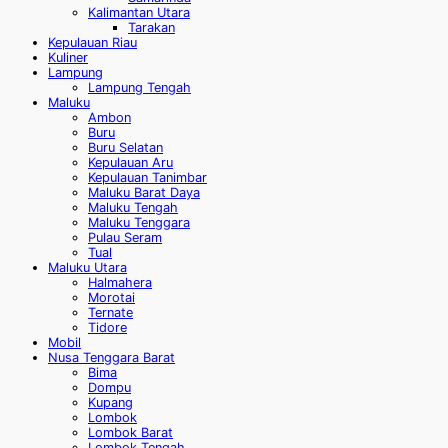
Kalimantan Utara
Tarakan
Kepulauan Riau
Kuliner
Lampung
Lampung Tengah
Maluku
Ambon
Buru
Buru Selatan
Kepulauan Aru
Kepulauan Tanimbar
Maluku Barat Daya
Maluku Tengah
Maluku Tenggara
Pulau Seram
Tual
Maluku Utara
Halmahera
Morotai
Ternate
Tidore
Mobil
Nusa Tenggara Barat
Bima
Dompu
Kupang
Lombok
Lombok Barat
Lombok Tengah