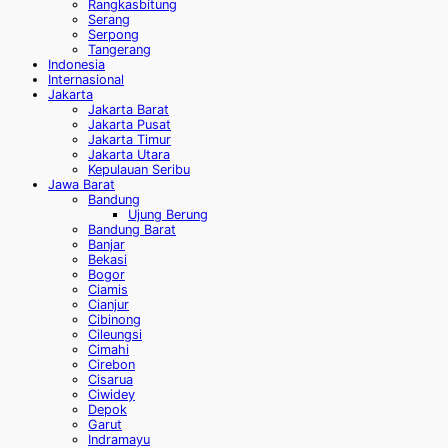
Rangkasbitung
Serang
Serpong
Tangerang
Indonesia
Internasional
Jakarta
Jakarta Barat
Jakarta Pusat
Jakarta Timur
Jakarta Utara
Kepulauan Seribu
Jawa Barat
Bandung
Ujung Berung
Bandung Barat
Banjar
Bekasi
Bogor
Ciamis
Cianjur
Cibinong
Cileungsi
Cimahi
Cirebon
Cisarua
Ciwidey
Depok
Garut
Indramayu