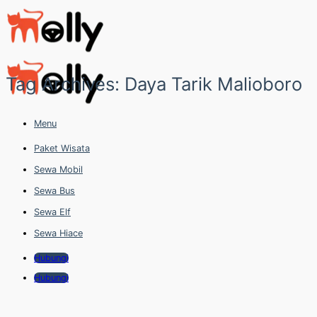
Skip
to
content
Tag Archives:
Daya Tarik Malioboro
Menu
Paket Wisata
Sewa Mobil
Sewa Bus
Sewa Elf
Sewa Hiace
Hubungi
Hubungi