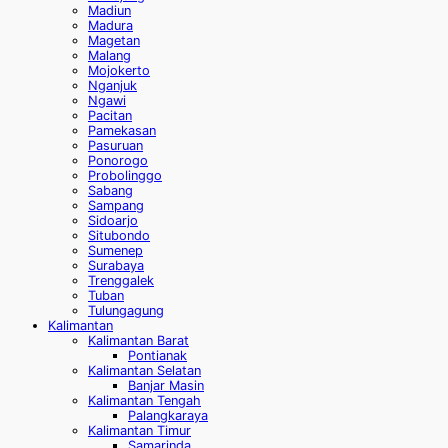
Madiun
Madura
Magetan
Malang
Mojokerto
Nganjuk
Ngawi
Pacitan
Pamekasan
Pasuruan
Ponorogo
Probolinggo
Sabang
Sampang
Sidoarjo
Situbondo
Sumenep
Surabaya
Trenggalek
Tuban
Tulungagung
Kalimantan
Kalimantan Barat
Pontianak
Kalimantan Selatan
Banjar Masin
Kalimantan Tengah
Palangkaraya
Kalimantan Timur
Samarinda