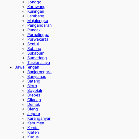
Jonggol
Karawang
Kuningan
Lembang
Majalengka
Pangandaran
Puncak
Purbalingga
Purwakarta
Sentul
Subang
Sukabumi
Sumedang
Tasikmalaya
Jawa Tengah
Banjarnegara
Banyumas
Batang
Blora
Boyolali
Brebes
Cilacap
Demak
Dieng
Jepara
Karanganyar
Kebumen
Kendal
Klaten
Kudus