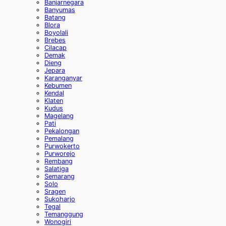
Banjarnegara
Banyumas
Batang
Blora
Boyolali
Brebes
Cilacap
Demak
Dieng
Jepara
Karanganyar
Kebumen
Kendal
Klaten
Kudus
Magelang
Pati
Pekalongan
Pemalang
Purwokerto
Purworejo
Rembang
Salatiga
Semarang
Solo
Sragen
Sukoharjo
Tegal
Temanggung
Wonogiri