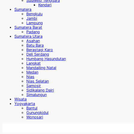
Sulawesi Tenggara
Kendari
Sumatera
Bengkulu
Jambi
Lampung
Sumatera Barat
Padang
Sumatera Utara
Asahan
Batu Bara
Berastagi Karo
Deli Serdang
Humbang Hasundutan
Langkat
Mandailing Natal
Medan
Nias
Nias Selatan
Samosir
Sidikalang Dairi
Simalungun
Wisata
Yogyakarta
Bantul
Gunungkidul
Wonosari