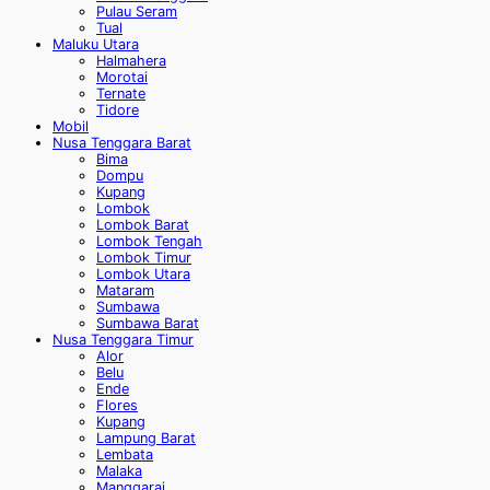
Pulau Seram
Tual
Maluku Utara
Halmahera
Morotai
Ternate
Tidore
Mobil
Nusa Tenggara Barat
Bima
Dompu
Kupang
Lombok
Lombok Barat
Lombok Tengah
Lombok Timur
Lombok Utara
Mataram
Sumbawa
Sumbawa Barat
Nusa Tenggara Timur
Alor
Belu
Ende
Flores
Kupang
Lampung Barat
Lembata
Malaka
Manggarai