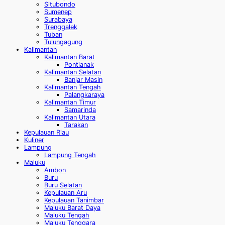
Situbondo
Sumenep
Surabaya
Trenggalek
Tuban
Tulungagung
Kalimantan
Kalimantan Barat
Pontianak
Kalimantan Selatan
Banjar Masin
Kalimantan Tengah
Palangkaraya
Kalimantan Timur
Samarinda
Kalimantan Utara
Tarakan
Kepulauan Riau
Kuliner
Lampung
Lampung Tengah
Maluku
Ambon
Buru
Buru Selatan
Kepulauan Aru
Kepulauan Tanimbar
Maluku Barat Daya
Maluku Tengah
Maluku Tenggara