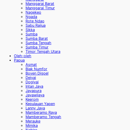
Manggarai Barat
Manggarai Timur
Nagekeo
Ngada
Rote Ndao
Sabu Raijua
Sikka
Sumba
Sumba Barat
Sumba Tengah
Sumba Timur
Timor Tengah Utara
Oleh-oleh
Papua
Asmat
Biak Numfor
Boven Digoel
Deiyai
Dogiyai
Intan Jaya
Jayapura
Jayawijaya
Keerom
Kepulauan Yapen
Lanny Jaya
Mamberamo Raya
Mamberamo Tengah
Merauke
Mimika
Nabire