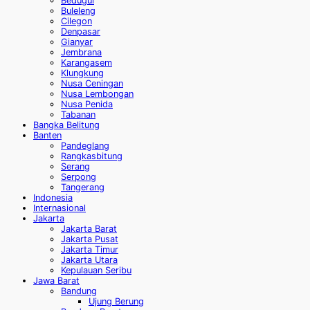
Bedugul
Buleleng
Cilegon
Denpasar
Gianyar
Jembrana
Karangasem
Klungkung
Nusa Ceningan
Nusa Lembongan
Nusa Penida
Tabanan
Bangka Belitung
Banten
Pandeglang
Rangkasbitung
Serang
Serpong
Tangerang
Indonesia
Internasional
Jakarta
Jakarta Barat
Jakarta Pusat
Jakarta Timur
Jakarta Utara
Kepulauan Seribu
Jawa Barat
Bandung
Ujung Berung