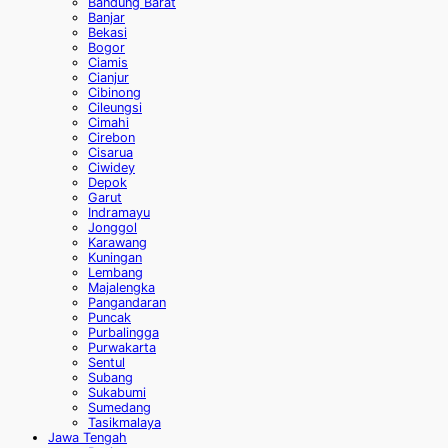
Bandung Barat
Banjar
Bekasi
Bogor
Ciamis
Cianjur
Cibinong
Cileungsi
Cimahi
Cirebon
Cisarua
Ciwidey
Depok
Garut
Indramayu
Jonggol
Karawang
Kuningan
Lembang
Majalengka
Pangandaran
Puncak
Purbalingga
Purwakarta
Sentul
Subang
Sukabumi
Sumedang
Tasikmalaya
Jawa Tengah