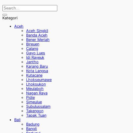
Kategori
Aceh
Aceh Singkil
Banda Aceh
Bener Meriah
Bireuen
Calang
Gayo Lues
Idi Rayeuk
Jantho
Karang Baru
Kota Langsa
Kutacane
Lhokseumawe
Lhoksukon
Meulaboh
Nagan Raya
Pidie
Simeulue
Subulussalam
Takengon
Tapak Tuan
Bali
Badung
Bangli