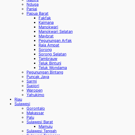
Nduga
Paniai
Papua Barat
Fakfak
Kaimana
Manokwari
Manokwari Selatan
Maybrat
Pegunungan Arfak
Raja Ampat
Sorong
Sorong Selatan
Tambrauw
Teluk Bintuni
Teluk Wondama
Pegunungan Bintang
Puncak Jaya
Sarmi
Supiori
Waropen
Yahukimo
Riau
Sulawesi
Gorontalo
Makassar
Palu
Sulawesi Barat
Mamuju
Sulawesi Tengah