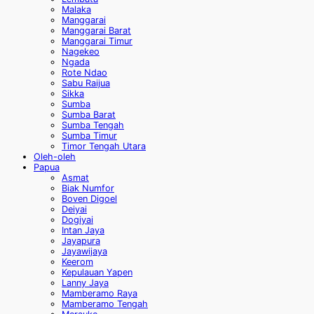
Malaka
Manggarai
Manggarai Barat
Manggarai Timur
Nagekeo
Ngada
Rote Ndao
Sabu Raijua
Sikka
Sumba
Sumba Barat
Sumba Tengah
Sumba Timur
Timor Tengah Utara
Oleh-oleh
Papua
Asmat
Biak Numfor
Boven Digoel
Deiyai
Dogiyai
Intan Jaya
Jayapura
Jayawijaya
Keerom
Kepulauan Yapen
Lanny Jaya
Mamberamo Raya
Mamberamo Tengah