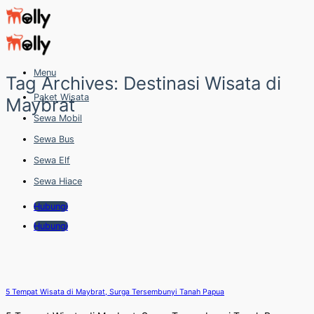
Skip
to
content
Menu
Tag Archives:
Destinasi Wisata di
Paket Wisata
Maybrat
Sewa Mobil
Sewa Bus
Sewa Elf
Sewa Hiace
Hubungi
Hubungi
5 Tempat Wisata di Maybrat, Surga Tersembunyi Tanah Papua