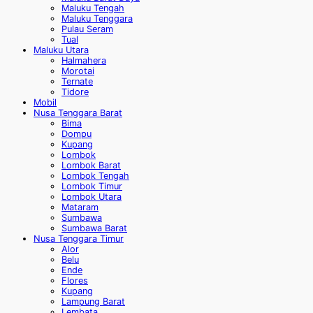
Maluku Tengah
Maluku Tenggara
Pulau Seram
Tual
Maluku Utara
Halmahera
Morotai
Ternate
Tidore
Mobil
Nusa Tenggara Barat
Bima
Dompu
Kupang
Lombok
Lombok Barat
Lombok Tengah
Lombok Timur
Lombok Utara
Mataram
Sumbawa
Sumbawa Barat
Nusa Tenggara Timur
Alor
Belu
Ende
Flores
Kupang
Lampung Barat
Lembata