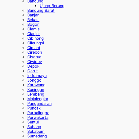
Bandung
Ujung Berung
Bandung Barat
Banjar
Bekasi
Bogor
Ciamis
Cianjur
Cibinong
Cileungsi
Cimahi
Cirebon
Cisarua
Ciwidey
Depok
Garut
Indramayu
Jonggol
Karawang
Kuningan
Lembang
Majalengka
Pangandaran
Puncak
Purbalingga
Purwakarta
Sentul
Subang
Sukabumi
Sumedang