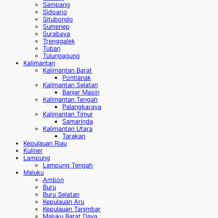
Sampang
Sidoarjo
Situbondo
Sumenep
Surabaya
Trenggalek
Tuban
Tulungagung
Kalimantan
Kalimantan Barat
Pontianak
Kalimantan Selatan
Banjar Masin
Kalimantan Tengah
Palangkaraya
Kalimantan Timur
Samarinda
Kalimantan Utara
Tarakan
Kepulauan Riau
Kuliner
Lampung
Lampung Tengah
Maluku
Ambon
Buru
Buru Selatan
Kepulauan Aru
Kepulauan Tanimbar
Maluku Barat Daya