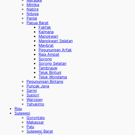
Merauke
Mimika
Nabire
Nduga
Paniai
Papua Barat
Fakfak
Kaimana
Manokwari
Manokwari Selatan
Maybrat
Pegunungan Arfak
Raja Ampat
Sorong
Sorong Selatan
Tambrauw
Teluk Bintuni
Teluk Wondama
Pegunungan Bintang
Puncak Jaya
Sarmi
Supiori
Waropen
Yahukimo
Riau
Sulawesi
Gorontalo
Makassar
Palu
Sulawesi Barat