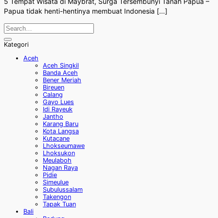
5 Tempat Wisata di Maybrat, Surga Tersembunyi Tanah Papua –
Papua tidak henti-hentinya membuat Indonesia [...]
Kategori
Aceh
Aceh Singkil
Banda Aceh
Bener Meriah
Bireuen
Calang
Gayo Lues
Idi Rayeuk
Jantho
Karang Baru
Kota Langsa
Kutacane
Lhokseumawe
Lhoksukon
Meulaboh
Nagan Raya
Pidie
Simeulue
Subulussalam
Takengon
Tapak Tuan
Bali