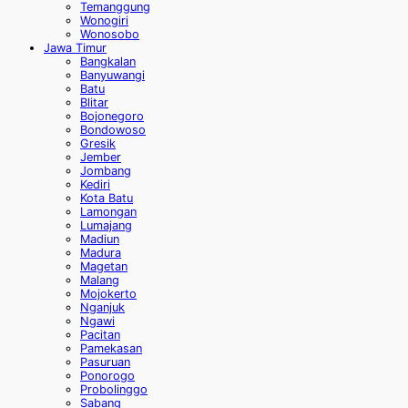
Temanggung
Wonogiri
Wonosobo
Jawa Timur
Bangkalan
Banyuwangi
Batu
Blitar
Bojonegoro
Bondowoso
Gresik
Jember
Jombang
Kediri
Kota Batu
Lamongan
Lumajang
Madiun
Madura
Magetan
Malang
Mojokerto
Nganjuk
Ngawi
Pacitan
Pamekasan
Pasuruan
Ponorogo
Probolinggo
Sabang