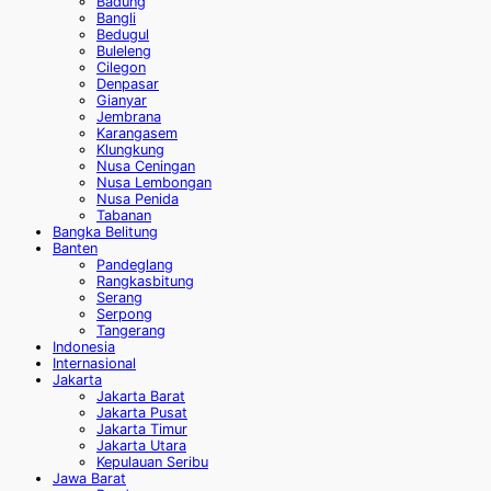
Badung
Bangli
Bedugul
Buleleng
Cilegon
Denpasar
Gianyar
Jembrana
Karangasem
Klungkung
Nusa Ceningan
Nusa Lembongan
Nusa Penida
Tabanan
Bangka Belitung
Banten
Pandeglang
Rangkasbitung
Serang
Serpong
Tangerang
Indonesia
Internasional
Jakarta
Jakarta Barat
Jakarta Pusat
Jakarta Timur
Jakarta Utara
Kepulauan Seribu
Jawa Barat