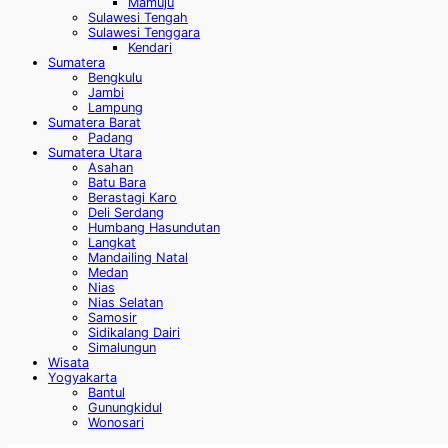
Mamuju
Sulawesi Tengah
Sulawesi Tenggara
Kendari
Sumatera
Bengkulu
Jambi
Lampung
Sumatera Barat
Padang
Sumatera Utara
Asahan
Batu Bara
Berastagi Karo
Deli Serdang
Humbang Hasundutan
Langkat
Mandailing Natal
Medan
Nias
Nias Selatan
Samosir
Sidikalang Dairi
Simalungun
Wisata
Yogyakarta
Bantul
Gunungkidul
Wonosari