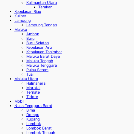
Kalimantan Utara
Tarakan
Kepulauan Riau
Kuliner
Lampung
Lampung Tengah
Maluku
Ambon
Buru
Buru Selatan
Kepulauan Aru
Kepulauan Tanimbar
Maluku Barat Daya
Maluku Tengah
Maluku Tenggara
Pulau Seram
Tual
Maluku Utara
Halmahera
Morotai
Ternate
Tidore
Mobil
Nusa Tenggara Barat
Bima
Dompu
Kupang
Lombok
Lombok Barat
Lombok Tengah