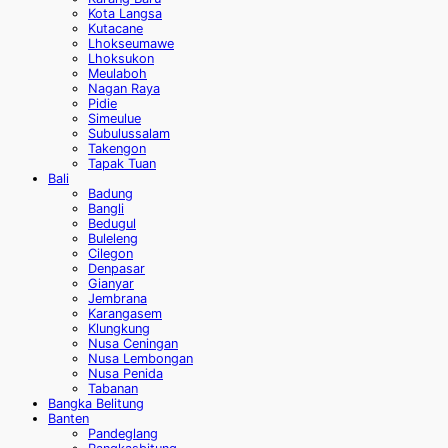
Kota Langsa
Kutacane
Lhokseumawe
Lhoksukon
Meulaboh
Nagan Raya
Pidie
Simeulue
Subulussalam
Takengon
Tapak Tuan
Bali
Badung
Bangli
Bedugul
Buleleng
Cilegon
Denpasar
Gianyar
Jembrana
Karangasem
Klungkung
Nusa Ceningan
Nusa Lembongan
Nusa Penida
Tabanan
Bangka Belitung
Banten
Pandeglang