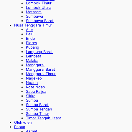
Lombok Timur
Lombok Utara
Mataram
Sumbawa
Sumbawa Barat
Nusa Tenggara Timur
Alor
Belu
Ende
Flores
Kupang
Lampung Barat
Lembata
Malaka
Manggarai
Manggarai Barat
Manggarai Timur
Nagekeo
Ngada
Rote Ndao
Sabu Raijua
Sikka
Sumba
Sumba Barat
Sumba Tengah
Sumba Timur
Timor Tengah Utara
Oleh-oleh
Papua
Asmat