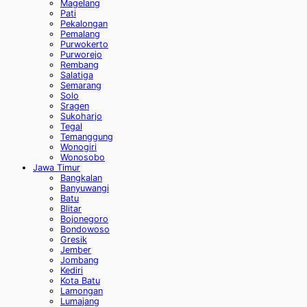
Magelang
Pati
Pekalongan
Pemalang
Purwokerto
Purworejo
Rembang
Salatiga
Semarang
Solo
Sragen
Sukoharjo
Tegal
Temanggung
Wonogiri
Wonosobo
Jawa Timur
Bangkalan
Banyuwangi
Batu
Blitar
Bojonegoro
Bondowoso
Gresik
Jember
Jombang
Kediri
Kota Batu
Lamongan
Lumajang