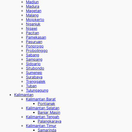
Madiun
Madura
Magetan
Malang
Mojokerto
Nganjuk
Ngawi
Pacitan
Pamekasan
Pasuruan
Ponorogo
Probolinggo
Sabang
Sampang
Sidoarjo
Situbondo
Sumenep
Surabaya
Trenggalek
Tuban
Tulungagung
Kalimantan
Kalimantan Barat
Pontianak
Kalimantan Selatan
Banjar Masin
Kalimantan Tengah
Palangkaraya
Kalimantan Timur
Samarinda