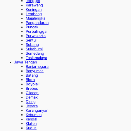
Jonggol
Karawang
Kuningan
Lembang
Majalengka
Pangandaran
Puncak
Purbalingga
Purwakarta
Sentul
Subang
Sukabumi
Sumedang
Tasikmalaya
Jawa Tengah
Banjarnegara
Banyumas
Batang
Blora
Boyolali
Brebes
Cilacap
Demak
Dieng
Jepara
Karanganyar
Kebumen
Kendal
Klaten
Kudus