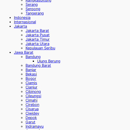
Rangkasbitung
Serang
Serpong
Tangerang
Indonesia
Internasional
Jakarta
Jakarta Barat
Jakarta Pusat
Jakarta Timur
Jakarta Utara
Kepulauan Seribu
Jawa Barat
Bandung
Ujung Berung
Bandung Barat
Banjar
Bekasi
Bogor
Ciamis
Cianjur
Cibinong
Cileungsi
Cimahi
Cirebon
Cisarua
Ciwidey
Depok
Garut
Indramayu