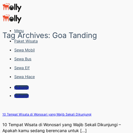
Skip
to
content
Menu
Tag Archives:
Goa Tanding
Paket Wisata
Sewa Mobil
Sewa Bus
Sewa Elf
Sewa Hiace
Hubungi
Hubungi
10 Tempat Wisata di Wonosari yang Wajib Sekali Dikunjungi
10 Tempat Wisata di Wonosari yang Wajib Sekali Dikunjungi –
Apakah kamu sedang berencana untuk [...]