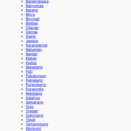
Banjarnegara
Banyumas
Batang
Blora
Boyolali
Brebes
Cilacap
Demak
Dieng
Jepara
Karanganyar
Kebumen
Kendal
Klaten
Kudus
Magelang
Pati
Pekalongan
Pemalang
Purwokerto
Purworejo
Rembang
Salatiga
Semarang
Solo
Sragen
Sukoharjo
Tegal
Temanggung
Wonogiri