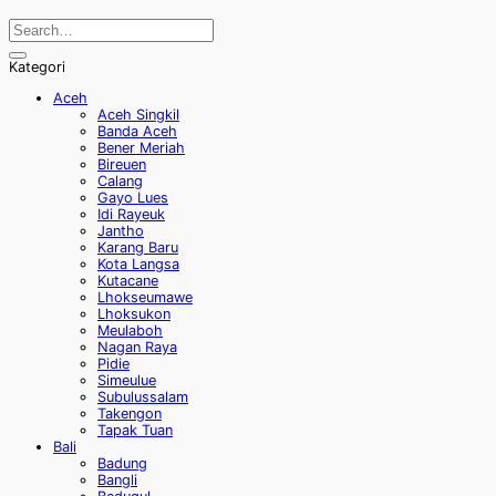
Kategori
Aceh
Aceh Singkil
Banda Aceh
Bener Meriah
Bireuen
Calang
Gayo Lues
Idi Rayeuk
Jantho
Karang Baru
Kota Langsa
Kutacane
Lhokseumawe
Lhoksukon
Meulaboh
Nagan Raya
Pidie
Simeulue
Subulussalam
Takengon
Tapak Tuan
Bali
Badung
Bangli