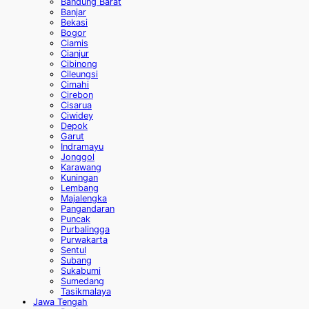
Bandung Barat
Banjar
Bekasi
Bogor
Ciamis
Cianjur
Cibinong
Cileungsi
Cimahi
Cirebon
Cisarua
Ciwidey
Depok
Garut
Indramayu
Jonggol
Karawang
Kuningan
Lembang
Majalengka
Pangandaran
Puncak
Purbalingga
Purwakarta
Sentul
Subang
Sukabumi
Sumedang
Tasikmalaya
Jawa Tengah