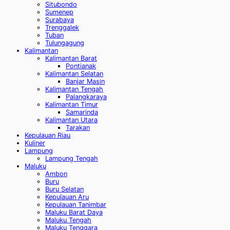
Situbondo
Sumenep
Surabaya
Trenggalek
Tuban
Tulungagung
Kalimantan
Kalimantan Barat
Pontianak
Kalimantan Selatan
Banjar Masin
Kalimantan Tengah
Palangkaraya
Kalimantan Timur
Samarinda
Kalimantan Utara
Tarakan
Kepulauan Riau
Kuliner
Lampung
Lampung Tengah
Maluku
Ambon
Buru
Buru Selatan
Kepulauan Aru
Kepulauan Tanimbar
Maluku Barat Daya
Maluku Tengah
Maluku Tenggara