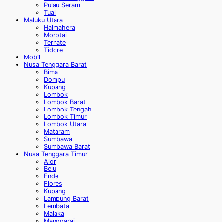
Pulau Seram
Tual
Maluku Utara
Halmahera
Morotai
Ternate
Tidore
Mobil
Nusa Tenggara Barat
Bima
Dompu
Kupang
Lombok
Lombok Barat
Lombok Tengah
Lombok Timur
Lombok Utara
Mataram
Sumbawa
Sumbawa Barat
Nusa Tenggara Timur
Alor
Belu
Ende
Flores
Kupang
Lampung Barat
Lembata
Malaka
Manggarai