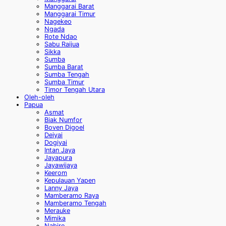
Manggarai Barat
Manggarai Timur
Nagekeo
Ngada
Rote Ndao
Sabu Raijua
Sikka
Sumba
Sumba Barat
Sumba Tengah
Sumba Timur
Timor Tengah Utara
Oleh-oleh
Papua
Asmat
Biak Numfor
Boven Digoel
Deiyai
Dogiyai
Intan Jaya
Jayapura
Jayawijaya
Keerom
Kepulauan Yapen
Lanny Jaya
Mamberamo Raya
Mamberamo Tengah
Merauke
Mimika
Nabire