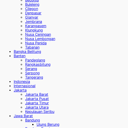
Bedugul
Buleleng
Cilegon
Denpasar
Gianyar
Jembrana
Karangasem
Klungkung
Nusa Ceningan
Nusa Lembongan
Nusa Penida
Tabanan
Bangka Belitung
Banten
Pandeglang
Rangkasbitung
Serang
Serpong
Tangerang
Indonesia
Internasional
Jakarta
Jakarta Barat
Jakarta Pusat
Jakarta Timur
Jakarta Utara
Kepulauan Seribu
Jawa Barat
Bandung
Ujung Berung