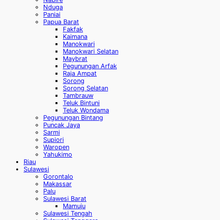
Nduga
Paniai
Papua Barat
Fakfak
Kaimana
Manokwari
Manokwari Selatan
Maybrat
Pegunungan Arfak
Raja Ampat
Sorong
Sorong Selatan
Tambrauw
Teluk Bintuni
Teluk Wondama
Pegunungan Bintang
Puncak Jaya
Sarmi
Supiori
Waropen
Yahukimo
Riau
Sulawesi
Gorontalo
Makassar
Palu
Sulawesi Barat
Mamuju
Sulawesi Tengah