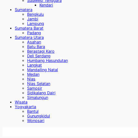
Sulawesi Tenggara
Kendari
Sumatera
Bengkulu
Jambi
Lampung
Sumatera Barat
Padang
Sumatera Utara
Asahan
Batu Bara
Berastagi Karo
Deli Serdang
Humbang Hasundutan
Langkat
Mandailing Natal
Medan
Nias
Nias Selatan
Samosir
Sidikalang Dairi
Simalungun
Wisata
Yogyakarta
Bantul
Gunungkidul
Wonosari