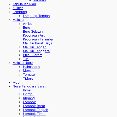
Tarakan
Kepulauan Riau
Kuliner
Lampung
Lampung Tengah
Maluku
Ambon
Buru
Buru Selatan
Kepulauan Aru
Kepulauan Tanimbar
Maluku Barat Daya
Maluku Tengah
Maluku Tenggara
Pulau Seram
Tual
Maluku Utara
Halmahera
Morotai
Ternate
Tidore
Mobil
Nusa Tenggara Barat
Bima
Dompu
Kupang
Lombok
Lombok Barat
Lombok Tengah
Lombok Timur