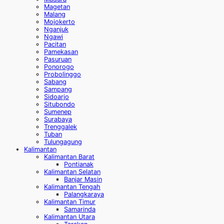
Magetan
Malang
Mojokerto
Nganjuk
Ngawi
Pacitan
Pamekasan
Pasuruan
Ponorogo
Probolinggo
Sabang
Sampang
Sidoarjo
Situbondo
Sumenep
Surabaya
Trenggalek
Tuban
Tulungagung
Kalimantan
Kalimantan Barat
Pontianak
Kalimantan Selatan
Banjar Masin
Kalimantan Tengah
Palangkaraya
Kalimantan Timur
Samarinda
Kalimantan Utara