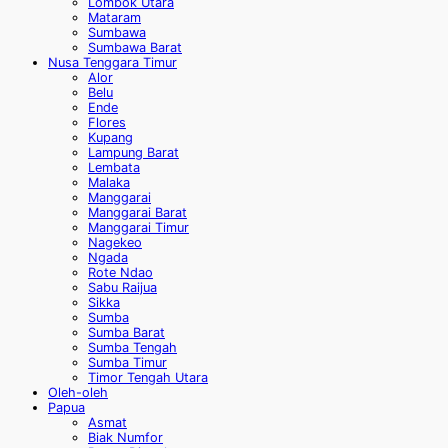
Lombok Utara
Mataram
Sumbawa
Sumbawa Barat
Nusa Tenggara Timur
Alor
Belu
Ende
Flores
Kupang
Lampung Barat
Lembata
Malaka
Manggarai
Manggarai Barat
Manggarai Timur
Nagekeo
Ngada
Rote Ndao
Sabu Raijua
Sikka
Sumba
Sumba Barat
Sumba Tengah
Sumba Timur
Timor Tengah Utara
Oleh-oleh
Papua
Asmat
Biak Numfor