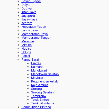
Boven Digoel
Deiyai
Dogiyai
Intan Jaya
Jayapura
Jayawijaya
Keerom
Kepulauan Yapen
Lanny Jaya
Mamberamo Raya
Mamberamo Tengah
Merauke
Mimika
Nabire
Nduga
Paniai
Papua Barat
Fakfak
Kaimana
Manokwari
Manokwari Selatan
Maybrat
Pegunungan Arfak
Raja Ampat
Sorong
Sorong Selatan
Tambrauw
Teluk Bintuni
Teluk Wondama
Pegunungan Bintang