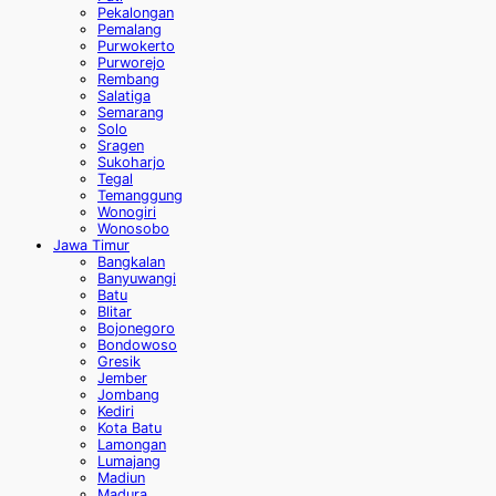
Pekalongan
Pemalang
Purwokerto
Purworejo
Rembang
Salatiga
Semarang
Solo
Sragen
Sukoharjo
Tegal
Temanggung
Wonogiri
Wonosobo
Jawa Timur
Bangkalan
Banyuwangi
Batu
Blitar
Bojonegoro
Bondowoso
Gresik
Jember
Jombang
Kediri
Kota Batu
Lamongan
Lumajang
Madiun
Madura