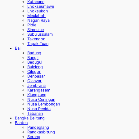
Kutacane
Lhokseumawe
Lhoksukon
Meulaboh
Nagan Raya
Pidie
Simeulue
Subulussalam
Takengon
Tapak Tuan
Bali
Badung
Bangli
Bedugul
Buleleng
Cilegon
Denpasar
Gianyar
Jembrana
Karangasem
Klungkung
Nusa Ceningan
Nusa Lembongan
Nusa Penida
Tabanan
Bangka Belitung
Banten
Pandeglang
Rangkasbitung
Serang