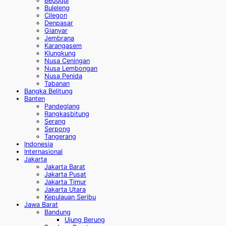
Bedugul
Buleleng
Cilegon
Denpasar
Gianyar
Jembrana
Karangasem
Klungkung
Nusa Ceningan
Nusa Lembongan
Nusa Penida
Tabanan
Bangka Belitung
Banten
Pandeglang
Rangkasbitung
Serang
Serpong
Tangerang
Indonesia
Internasional
Jakarta
Jakarta Barat
Jakarta Pusat
Jakarta Timur
Jakarta Utara
Kepulauan Seribu
Jawa Barat
Bandung
Ujung Berung