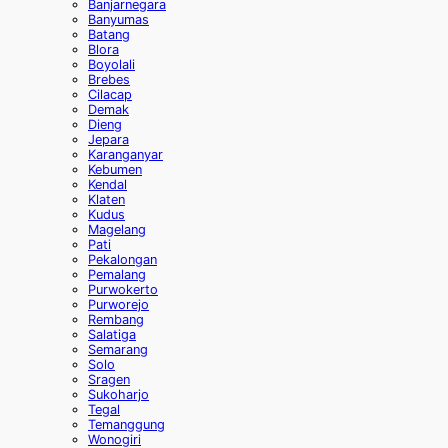
Banjarnegara
Banyumas
Batang
Blora
Boyolali
Brebes
Cilacap
Demak
Dieng
Jepara
Karanganyar
Kebumen
Kendal
Klaten
Kudus
Magelang
Pati
Pekalongan
Pemalang
Purwokerto
Purworejo
Rembang
Salatiga
Semarang
Solo
Sragen
Sukoharjo
Tegal
Temanggung
Wonogiri