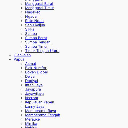
Manggarai Barat
Manggarai Timur
Nagekeo
Ngada
Rote Ndao
Sabu Raijua
Sikka
Sumba
Sumba Barat
Sumba Tengah
Sumba Timur
Timor Tengah Utara
Oleh-oleh
Papua
Asmat
Biak Numfor
Boven Digoel
Deiyai
Dogiyai
Intan Jaya
Jayapura
Jayawijaya
Keerom
Kepulauan Yapen
Lanny Jaya
Mamberamo Raya
Mamberamo Tengah
Merauke
Mimika
Nabire