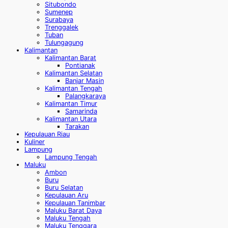
Situbondo
Sumenep
Surabaya
Trenggalek
Tuban
Tulungagung
Kalimantan
Kalimantan Barat
Pontianak
Kalimantan Selatan
Banjar Masin
Kalimantan Tengah
Palangkaraya
Kalimantan Timur
Samarinda
Kalimantan Utara
Tarakan
Kepulauan Riau
Kuliner
Lampung
Lampung Tengah
Maluku
Ambon
Buru
Buru Selatan
Kepulauan Aru
Kepulauan Tanimbar
Maluku Barat Daya
Maluku Tengah
Maluku Tenggara