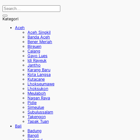
Kategori
Aceh
Aceh Singkil
Banda Aceh
Bener Meriah
Bireuen
Calang
Gayo Lues
Idi Rayeuk
Jantho
Karang Baru
Kota Langsa
Kutacane
Lhokseumawe
Lhoksukon
Meulaboh
Nagan Raya
Pidie
Simeulue
Subulussalam
Takengon
Tapak Tuan
Bali
Badung
Bangli