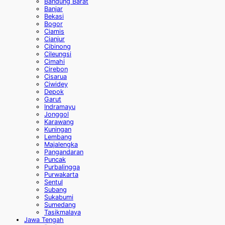
Bandung Barat
Banjar
Bekasi
Bogor
Ciamis
Cianjur
Cibinong
Cileungsi
Cimahi
Cirebon
Cisarua
Ciwidey
Depok
Garut
Indramayu
Jonggol
Karawang
Kuningan
Lembang
Majalengka
Pangandaran
Puncak
Purbalingga
Purwakarta
Sentul
Subang
Sukabumi
Sumedang
Tasikmalaya
Jawa Tengah