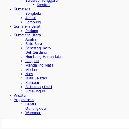
Sulawesi Tenggara
Kendari
Sumatera
Bengkulu
Jambi
Lampung
Sumatera Barat
Padang
Sumatera Utara
Asahan
Batu Bara
Berastagi Karo
Deli Serdang
Humbang Hasundutan
Langkat
Mandailing Natal
Medan
Nias
Nias Selatan
Samosir
Sidikalang Dairi
Simalungun
Wisata
Yogyakarta
Bantul
Gunungkidul
Wonosari