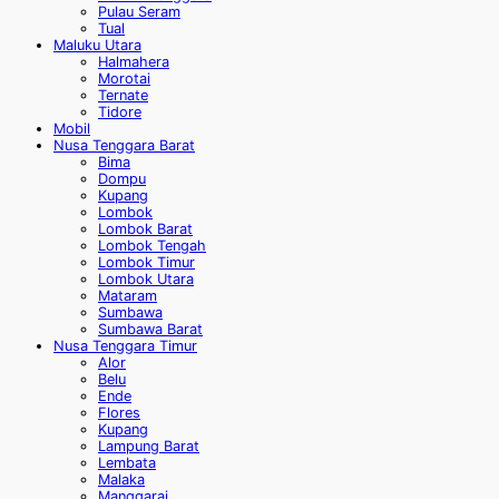
Pulau Seram
Tual
Maluku Utara
Halmahera
Morotai
Ternate
Tidore
Mobil
Nusa Tenggara Barat
Bima
Dompu
Kupang
Lombok
Lombok Barat
Lombok Tengah
Lombok Timur
Lombok Utara
Mataram
Sumbawa
Sumbawa Barat
Nusa Tenggara Timur
Alor
Belu
Ende
Flores
Kupang
Lampung Barat
Lembata
Malaka
Manggarai