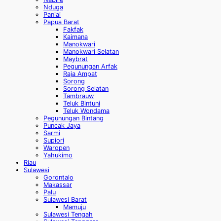
Nduga
Paniai
Papua Barat
Fakfak
Kaimana
Manokwari
Manokwari Selatan
Maybrat
Pegunungan Arfak
Raja Ampat
Sorong
Sorong Selatan
Tambrauw
Teluk Bintuni
Teluk Wondama
Pegunungan Bintang
Puncak Jaya
Sarmi
Supiori
Waropen
Yahukimo
Riau
Sulawesi
Gorontalo
Makassar
Palu
Sulawesi Barat
Mamuju
Sulawesi Tengah