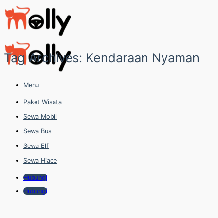
Skip
to
content
Tag Archives:
Kendaraan Nyaman
Menu
Paket Wisata
Sewa Mobil
Sewa Bus
Sewa Elf
Sewa Hiace
Hubungi
Hubungi