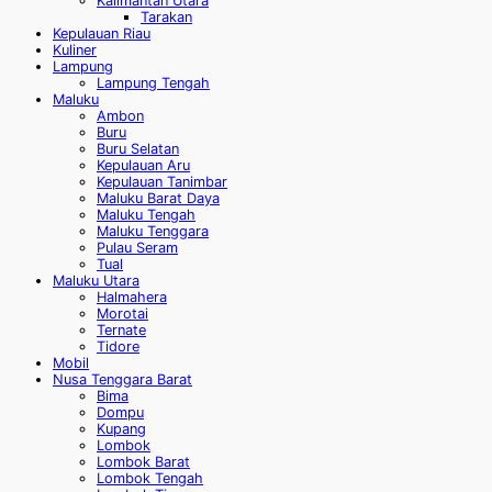
Kalimantan Utara
Tarakan
Kepulauan Riau
Kuliner
Lampung
Lampung Tengah
Maluku
Ambon
Buru
Buru Selatan
Kepulauan Aru
Kepulauan Tanimbar
Maluku Barat Daya
Maluku Tengah
Maluku Tenggara
Pulau Seram
Tual
Maluku Utara
Halmahera
Morotai
Ternate
Tidore
Mobil
Nusa Tenggara Barat
Bima
Dompu
Kupang
Lombok
Lombok Barat
Lombok Tengah