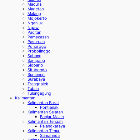
Madura
Magetan
Malang
Mojokerto
Nganjuk
Ngawi
Pacitan
Pamekasan
Pasuruan
Ponorogo
Probolinggo
Sabang
Sampang
Sidoarjo
Situbondo
Sumenep
Surabaya
Trenggalek
Tuban
Tulungagung
Kalimantan
Kalimantan Barat
Pontianak
Kalimantan Selatan
Banjar Masin
Kalimantan Tengah
Palangkaraya
Kalimantan Timur
Samarinda