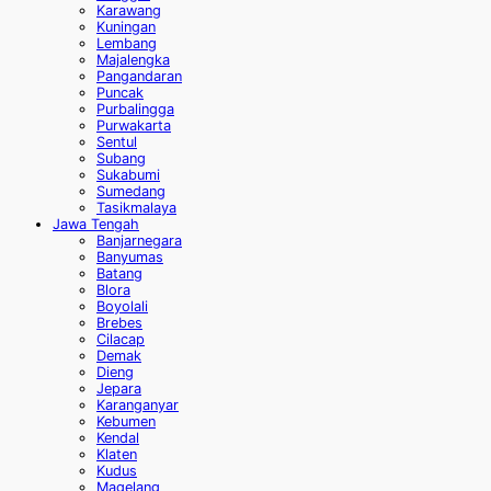
Karawang
Kuningan
Lembang
Majalengka
Pangandaran
Puncak
Purbalingga
Purwakarta
Sentul
Subang
Sukabumi
Sumedang
Tasikmalaya
Jawa Tengah
Banjarnegara
Banyumas
Batang
Blora
Boyolali
Brebes
Cilacap
Demak
Dieng
Jepara
Karanganyar
Kebumen
Kendal
Klaten
Kudus
Magelang