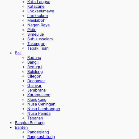
Kota Langsa
Kutacane
Lhokseumawe
Lhoksukon
Meulaboh
Nagan Raya
Pidie
Simeulue
Subulussalam
Takengon
Tapak Tuan
Bali
Badung
Bangli
Bedugul
Buleleng
Cilegon
Denpasar
Gianyar
Jembrana
Karangasem
Klungkung
Nusa Ceningan
Nusa Lembongan
Nusa Penida
Tabanan
Bangka Belitung
Banten
Pandeglang
Rangkasbitung