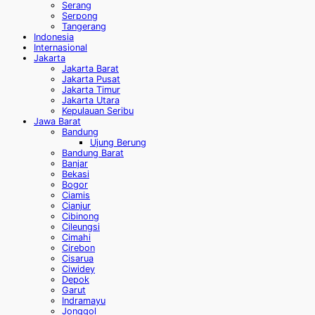
Serang
Serpong
Tangerang
Indonesia
Internasional
Jakarta
Jakarta Barat
Jakarta Pusat
Jakarta Timur
Jakarta Utara
Kepulauan Seribu
Jawa Barat
Bandung
Ujung Berung
Bandung Barat
Banjar
Bekasi
Bogor
Ciamis
Cianjur
Cibinong
Cileungsi
Cimahi
Cirebon
Cisarua
Ciwidey
Depok
Garut
Indramayu
Jonggol