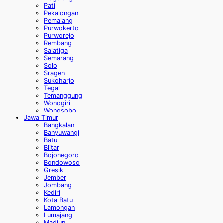
Pati
Pekalongan
Pemalang
Purwokerto
Purworejo
Rembang
Salatiga
Semarang
Solo
Sragen
Sukoharjo
Tegal
Temanggung
Wonogiri
Wonosobo
Jawa Timur
Bangkalan
Banyuwangi
Batu
Blitar
Bojonegoro
Bondowoso
Gresik
Jember
Jombang
Kediri
Kota Batu
Lamongan
Lumajang
Madiun