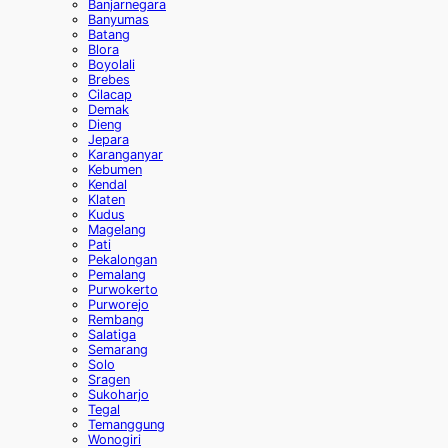
Banjarnegara
Banyumas
Batang
Blora
Boyolali
Brebes
Cilacap
Demak
Dieng
Jepara
Karanganyar
Kebumen
Kendal
Klaten
Kudus
Magelang
Pati
Pekalongan
Pemalang
Purwokerto
Purworejo
Rembang
Salatiga
Semarang
Solo
Sragen
Sukoharjo
Tegal
Temanggung
Wonogiri