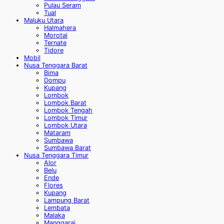
Pulau Seram
Tual
Maluku Utara
Halmahera
Morotai
Ternate
Tidore
Mobil
Nusa Tenggara Barat
Bima
Dompu
Kupang
Lombok
Lombok Barat
Lombok Tengah
Lombok Timur
Lombok Utara
Mataram
Sumbawa
Sumbawa Barat
Nusa Tenggara Timur
Alor
Belu
Ende
Flores
Kupang
Lampung Barat
Lembata
Malaka
Manggarai