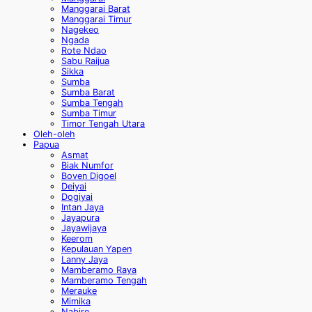
Manggarai Barat
Manggarai Timur
Nagekeo
Ngada
Rote Ndao
Sabu Raijua
Sikka
Sumba
Sumba Barat
Sumba Tengah
Sumba Timur
Timor Tengah Utara
Oleh-oleh
Papua
Asmat
Biak Numfor
Boven Digoel
Deiyai
Dogiyai
Intan Jaya
Jayapura
Jayawijaya
Keerom
Kepulauan Yapen
Lanny Jaya
Mamberamo Raya
Mamberamo Tengah
Merauke
Mimika
Nabire