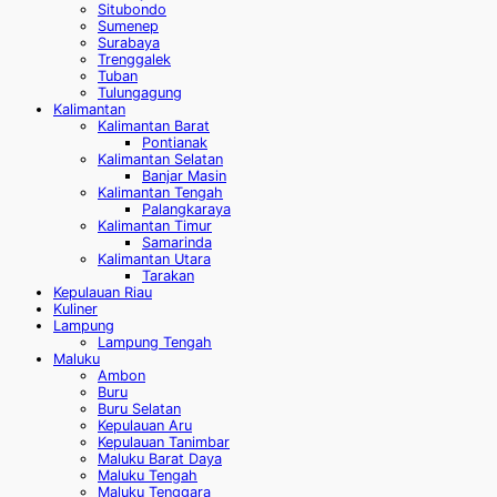
Situbondo
Sumenep
Surabaya
Trenggalek
Tuban
Tulungagung
Kalimantan
Kalimantan Barat
Pontianak
Kalimantan Selatan
Banjar Masin
Kalimantan Tengah
Palangkaraya
Kalimantan Timur
Samarinda
Kalimantan Utara
Tarakan
Kepulauan Riau
Kuliner
Lampung
Lampung Tengah
Maluku
Ambon
Buru
Buru Selatan
Kepulauan Aru
Kepulauan Tanimbar
Maluku Barat Daya
Maluku Tengah
Maluku Tenggara