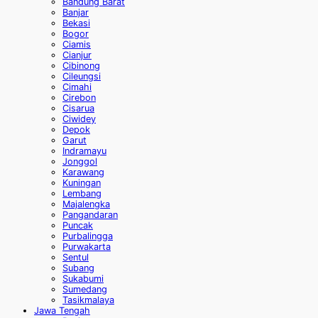
Bandung Barat
Banjar
Bekasi
Bogor
Ciamis
Cianjur
Cibinong
Cileungsi
Cimahi
Cirebon
Cisarua
Ciwidey
Depok
Garut
Indramayu
Jonggol
Karawang
Kuningan
Lembang
Majalengka
Pangandaran
Puncak
Purbalingga
Purwakarta
Sentul
Subang
Sukabumi
Sumedang
Tasikmalaya
Jawa Tengah