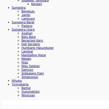
Sulawesi Tenggara
Kendari
Sumatera
Bengkulu
Jambi
Lampung
Sumatera Barat
Padang
Sumatera Utara
Asahan
Batu Bara
Berastagi Karo
Deli Serdang
Humbang Hasundutan
Langkat
Mandailing Natal
Medan
Nias
Nias Selatan
Samosir
Sidikalang Dairi
Simalungun
Wisata
Yogyakarta
Bantul
Gunungkidul
Wonosari