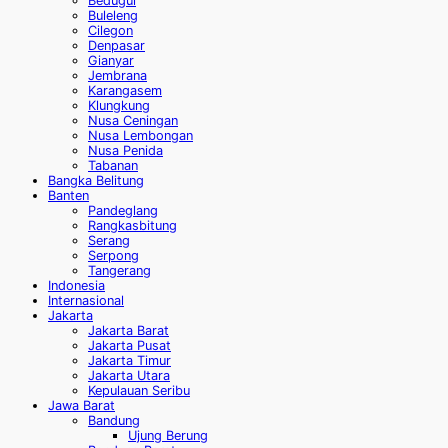
Bedugul
Buleleng
Cilegon
Denpasar
Gianyar
Jembrana
Karangasem
Klungkung
Nusa Ceningan
Nusa Lembongan
Nusa Penida
Tabanan
Bangka Belitung
Banten
Pandeglang
Rangkasbitung
Serang
Serpong
Tangerang
Indonesia
Internasional
Jakarta
Jakarta Barat
Jakarta Pusat
Jakarta Timur
Jakarta Utara
Kepulauan Seribu
Jawa Barat
Bandung
Ujung Berung