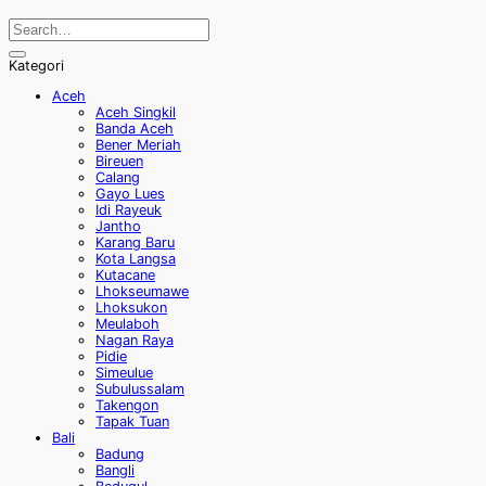
Kategori
Aceh
Aceh Singkil
Banda Aceh
Bener Meriah
Bireuen
Calang
Gayo Lues
Idi Rayeuk
Jantho
Karang Baru
Kota Langsa
Kutacane
Lhokseumawe
Lhoksukon
Meulaboh
Nagan Raya
Pidie
Simeulue
Subulussalam
Takengon
Tapak Tuan
Bali
Badung
Bangli