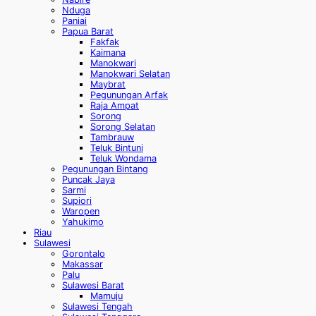
Nduga
Paniai
Papua Barat
Fakfak
Kaimana
Manokwari
Manokwari Selatan
Maybrat
Pegunungan Arfak
Raja Ampat
Sorong
Sorong Selatan
Tambrauw
Teluk Bintuni
Teluk Wondama
Pegunungan Bintang
Puncak Jaya
Sarmi
Supiori
Waropen
Yahukimo
Riau
Sulawesi
Gorontalo
Makassar
Palu
Sulawesi Barat
Mamuju
Sulawesi Tengah