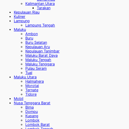
Kalimantan Utara
Tarakan
Kepulauan Riau
Kuliner
Lampung
Lampung Tengah
Maluku
Ambon
Buru
Buru Selatan
Kepulauan Aru
Kepulauan Tanimbar
Maluku Barat Daya
Maluku Tengah
Maluku Tenggara
Pulau Seram
Tual
Maluku Utara
Halmahera
Morotai
Ternate
Tidore
Mobil
Nusa Tenggara Barat
Bima
Dompu
Kupang
Lombok
Lombok Barat
Lombok Tengah