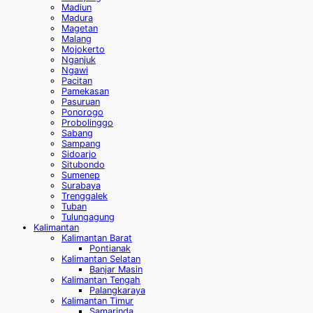
Madiun
Madura
Magetan
Malang
Mojokerto
Nganjuk
Ngawi
Pacitan
Pamekasan
Pasuruan
Ponorogo
Probolinggo
Sabang
Sampang
Sidoarjo
Situbondo
Sumenep
Surabaya
Trenggalek
Tuban
Tulungagung
Kalimantan
Kalimantan Barat
Pontianak
Kalimantan Selatan
Banjar Masin
Kalimantan Tengah
Palangkaraya
Kalimantan Timur
Samarinda