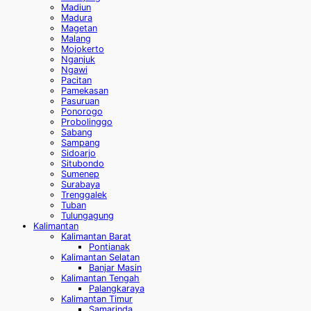
Madiun
Madura
Magetan
Malang
Mojokerto
Nganjuk
Ngawi
Pacitan
Pamekasan
Pasuruan
Ponorogo
Probolinggo
Sabang
Sampang
Sidoarjo
Situbondo
Sumenep
Surabaya
Trenggalek
Tuban
Tulungagung
Kalimantan
Kalimantan Barat
Pontianak
Kalimantan Selatan
Banjar Masin
Kalimantan Tengah
Palangkaraya
Kalimantan Timur
Samarinda