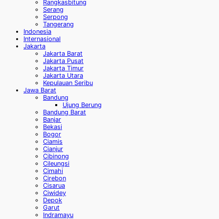
Rangkasbitung
Serang
Serpong
Tangerang
Indonesia
Internasional
Jakarta
Jakarta Barat
Jakarta Pusat
Jakarta Timur
Jakarta Utara
Kepulauan Seribu
Jawa Barat
Bandung
Ujung Berung
Bandung Barat
Banjar
Bekasi
Bogor
Ciamis
Cianjur
Cibinong
Cileungsi
Cimahi
Cirebon
Cisarua
Ciwidey
Depok
Garut
Indramayu