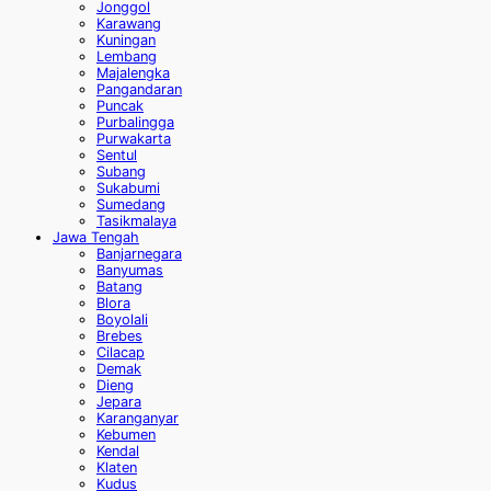
Jonggol
Karawang
Kuningan
Lembang
Majalengka
Pangandaran
Puncak
Purbalingga
Purwakarta
Sentul
Subang
Sukabumi
Sumedang
Tasikmalaya
Jawa Tengah
Banjarnegara
Banyumas
Batang
Blora
Boyolali
Brebes
Cilacap
Demak
Dieng
Jepara
Karanganyar
Kebumen
Kendal
Klaten
Kudus