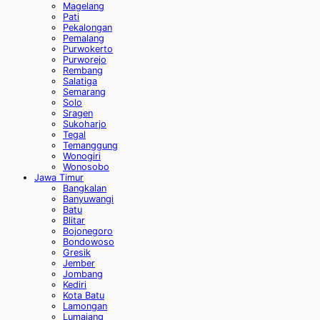
Magelang
Pati
Pekalongan
Pemalang
Purwokerto
Purworejo
Rembang
Salatiga
Semarang
Solo
Sragen
Sukoharjo
Tegal
Temanggung
Wonogiri
Wonosobo
Jawa Timur
Bangkalan
Banyuwangi
Batu
Blitar
Bojonegoro
Bondowoso
Gresik
Jember
Jombang
Kediri
Kota Batu
Lamongan
Lumajang