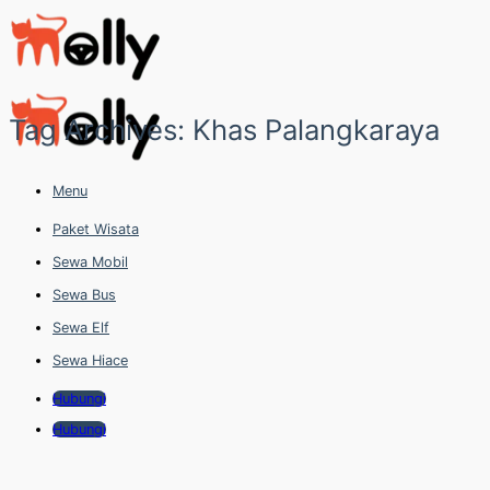
Skip
to
content
Tag Archives:
Khas Palangkaraya
Menu
Paket Wisata
Sewa Mobil
Sewa Bus
Sewa Elf
Sewa Hiace
Hubungi
Hubungi