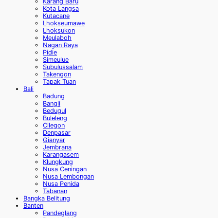
Karang Baru
Kota Langsa
Kutacane
Lhokseumawe
Lhoksukon
Meulaboh
Nagan Raya
Pidie
Simeulue
Subulussalam
Takengon
Tapak Tuan
Bali
Badung
Bangli
Bedugul
Buleleng
Cilegon
Denpasar
Gianyar
Jembrana
Karangasem
Klungkung
Nusa Ceningan
Nusa Lembongan
Nusa Penida
Tabanan
Bangka Belitung
Banten
Pandeglang