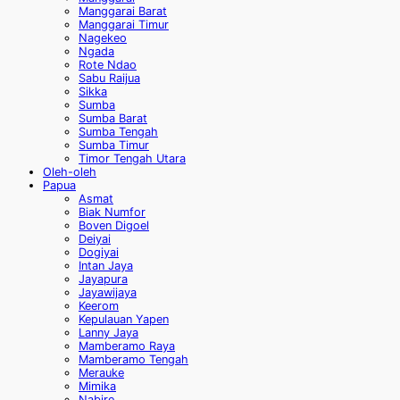
Manggarai Barat
Manggarai Timur
Nagekeo
Ngada
Rote Ndao
Sabu Raijua
Sikka
Sumba
Sumba Barat
Sumba Tengah
Sumba Timur
Timor Tengah Utara
Oleh-oleh
Papua
Asmat
Biak Numfor
Boven Digoel
Deiyai
Dogiyai
Intan Jaya
Jayapura
Jayawijaya
Keerom
Kepulauan Yapen
Lanny Jaya
Mamberamo Raya
Mamberamo Tengah
Merauke
Mimika
Nabire