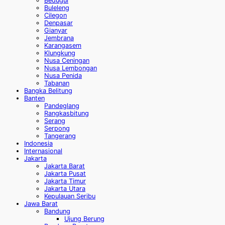
Bedugul
Buleleng
Cilegon
Denpasar
Gianyar
Jembrana
Karangasem
Klungkung
Nusa Ceningan
Nusa Lembongan
Nusa Penida
Tabanan
Bangka Belitung
Banten
Pandeglang
Rangkasbitung
Serang
Serpong
Tangerang
Indonesia
Internasional
Jakarta
Jakarta Barat
Jakarta Pusat
Jakarta Timur
Jakarta Utara
Kepulauan Seribu
Jawa Barat
Bandung
Ujung Berung