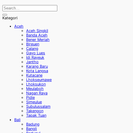
Kategori
Aceh
Aceh Singkil
Banda Aceh
Bener Meriah
Bireuen
Calang
Gayo Lues
Idi Rayeuk
Jantho
Karang Baru
Kota Langsa
Kutacane
Lhokseumawe
Lhoksukon
Meulaboh
Nagan Raya
Pidie
Simeulue
Subulussalam
Takengon
Tapak Tuan
Bali
Badung
Bangli