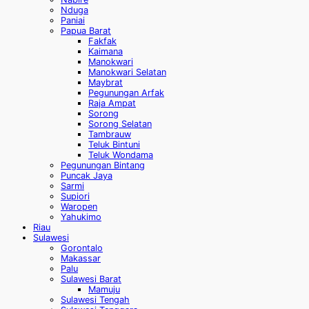
Nduga
Paniai
Papua Barat
Fakfak
Kaimana
Manokwari
Manokwari Selatan
Maybrat
Pegunungan Arfak
Raja Ampat
Sorong
Sorong Selatan
Tambrauw
Teluk Bintuni
Teluk Wondama
Pegunungan Bintang
Puncak Jaya
Sarmi
Supiori
Waropen
Yahukimo
Riau
Sulawesi
Gorontalo
Makassar
Palu
Sulawesi Barat
Mamuju
Sulawesi Tengah