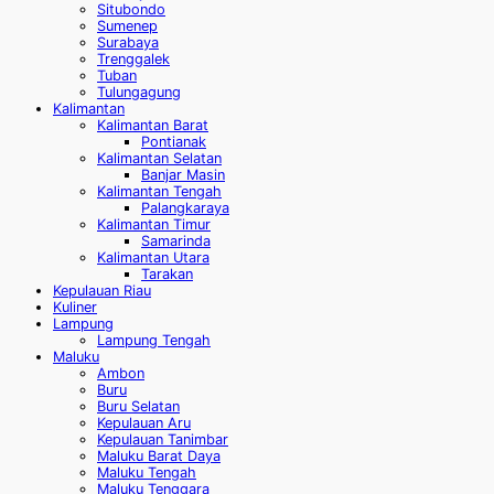
Situbondo
Sumenep
Surabaya
Trenggalek
Tuban
Tulungagung
Kalimantan
Kalimantan Barat
Pontianak
Kalimantan Selatan
Banjar Masin
Kalimantan Tengah
Palangkaraya
Kalimantan Timur
Samarinda
Kalimantan Utara
Tarakan
Kepulauan Riau
Kuliner
Lampung
Lampung Tengah
Maluku
Ambon
Buru
Buru Selatan
Kepulauan Aru
Kepulauan Tanimbar
Maluku Barat Daya
Maluku Tengah
Maluku Tenggara