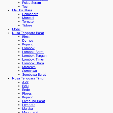
Pulau Seram
Tual
Maluku Utara
Halmahera
Morotai
Ternate
Tidore
Mobil
Nusa Tenggara Barat
Bima
Dompu
Kupang
Lombok
Lombok Barat
Lombok Tengah
Lombok Timur
Lombok Utara
Mataram
Sumbawa
Sumbawa Barat
Nusa Tenggara Timur
Alor
Belu
Ende
Flores
Kupang
Lampung Barat
Lembata
Malaka
Manggarai