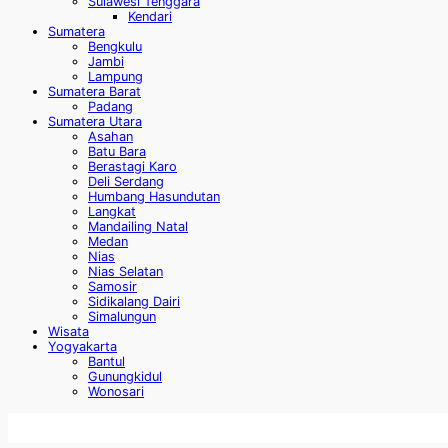
Sulawesi Tenggara
Kendari
Sumatera
Bengkulu
Jambi
Lampung
Sumatera Barat
Padang
Sumatera Utara
Asahan
Batu Bara
Berastagi Karo
Deli Serdang
Humbang Hasundutan
Langkat
Mandailing Natal
Medan
Nias
Nias Selatan
Samosir
Sidikalang Dairi
Simalungun
Wisata
Yogyakarta
Bantul
Gunungkidul
Wonosari