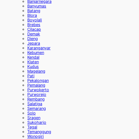
Banjarnegara
Banyumas
Batang
Blora
Boyolali
Brebes
Cilacap
Demak
Dieng
Jepara
Karanganyar
Kebumen
Kendal
Klaten
Kudus
Magelang
Pati
Pekalongan
Pemalang
Purwokerto
Purworejo
Rembang
Salatiga
Semarang
Solo
Sragen
Sukoharjo
Tegal
Temanggung
Wonogiri