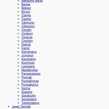
Bandung Barat
Banjar
Bekasi
Bogor
Ciamis
Cianjur
Cibinong
Cileungsi
Cimahi
Cirebon
Cisarua
Ciwidey
Depok
Garut
Indramayu
Jonggol
Karawang
Kuningan
Lembang
Majalengka
Pangandaran
Puncak
Purbalingga
Purwakarta
Sentul
Subang
Sukabumi
Sumedang
Tasikmalaya
Jawa Tengah