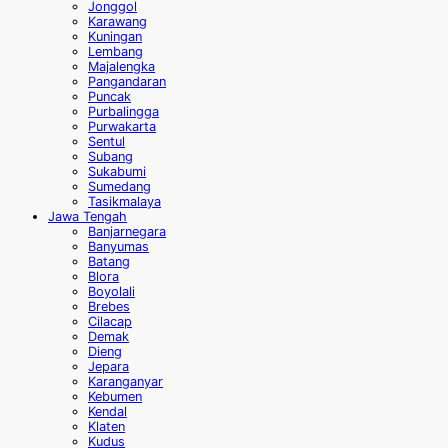
Jonggol
Karawang
Kuningan
Lembang
Majalengka
Pangandaran
Puncak
Purbalingga
Purwakarta
Sentul
Subang
Sukabumi
Sumedang
Tasikmalaya
Jawa Tengah
Banjarnegara
Banyumas
Batang
Blora
Boyolali
Brebes
Cilacap
Demak
Dieng
Jepara
Karanganyar
Kebumen
Kendal
Klaten
Kudus