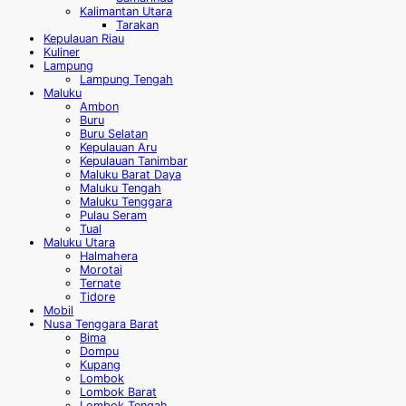
Kalimantan Utara
Tarakan
Kepulauan Riau
Kuliner
Lampung
Lampung Tengah
Maluku
Ambon
Buru
Buru Selatan
Kepulauan Aru
Kepulauan Tanimbar
Maluku Barat Daya
Maluku Tengah
Maluku Tenggara
Pulau Seram
Tual
Maluku Utara
Halmahera
Morotai
Ternate
Tidore
Mobil
Nusa Tenggara Barat
Bima
Dompu
Kupang
Lombok
Lombok Barat
Lombok Tengah