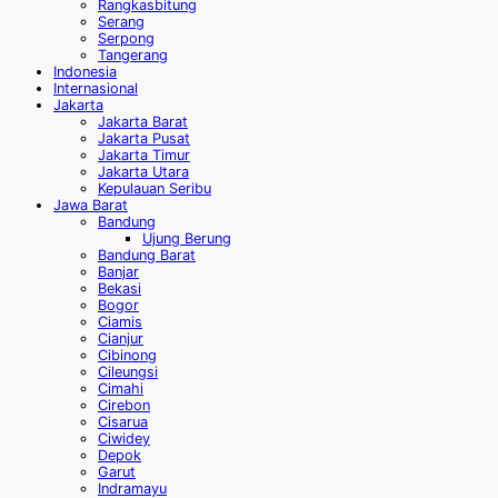
Rangkasbitung
Serang
Serpong
Tangerang
Indonesia
Internasional
Jakarta
Jakarta Barat
Jakarta Pusat
Jakarta Timur
Jakarta Utara
Kepulauan Seribu
Jawa Barat
Bandung
Ujung Berung
Bandung Barat
Banjar
Bekasi
Bogor
Ciamis
Cianjur
Cibinong
Cileungsi
Cimahi
Cirebon
Cisarua
Ciwidey
Depok
Garut
Indramayu