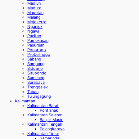
Madiun
Madura
Magetan
Malang
Mojokerto
Nganjuk
Ngawi
Pacitan
Pamekasan
Pasuruan
Ponorogo
Probolinggo
Sabang
Sampang
Sidoarjo
Situbondo
Sumenep
Surabaya
Trenggalek
Tuban
Tulungagung
Kalimantan
Kalimantan Barat
Pontianak
Kalimantan Selatan
Banjar Masin
Kalimantan Tengah
Palangkaraya
Kalimantan Timur
Samarinda