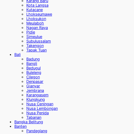
Karang Baru
Kota Langsa
Kutacane
Lhokseumawe
Lhoksukon
Meulaboh
Nagan Raya
Pidie
Simeulue
Subulussalam
Takengon
Tapak Tuan
Bali
Badung
Bangli
Bedugul
Buleleng
Cilegon
Denpasar
Gianyar
Jembrana
Karangasem
Klungkung
Nusa Ceningan
Nusa Lembongan
Nusa Penida
Tabanan
Bangka Belitung
Banten
Pandeglang