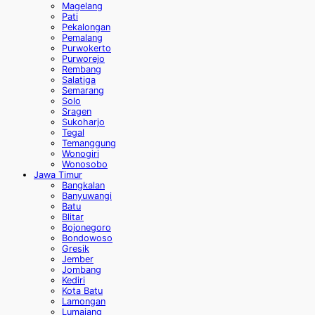
Magelang
Pati
Pekalongan
Pemalang
Purwokerto
Purworejo
Rembang
Salatiga
Semarang
Solo
Sragen
Sukoharjo
Tegal
Temanggung
Wonogiri
Wonosobo
Jawa Timur
Bangkalan
Banyuwangi
Batu
Blitar
Bojonegoro
Bondowoso
Gresik
Jember
Jombang
Kediri
Kota Batu
Lamongan
Lumajang