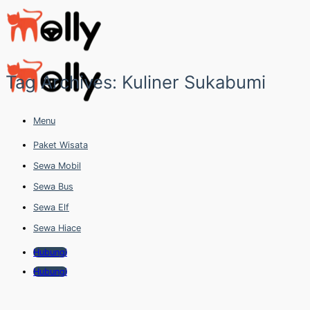
Skip
to
content
Tag Archives:
Kuliner Sukabumi
Menu
Paket Wisata
Sewa Mobil
Sewa Bus
Sewa Elf
Sewa Hiace
Hubungi
Hubungi