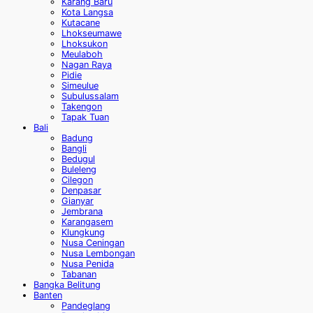
Karang Baru
Kota Langsa
Kutacane
Lhokseumawe
Lhoksukon
Meulaboh
Nagan Raya
Pidie
Simeulue
Subulussalam
Takengon
Tapak Tuan
Bali
Badung
Bangli
Bedugul
Buleleng
Cilegon
Denpasar
Gianyar
Jembrana
Karangasem
Klungkung
Nusa Ceningan
Nusa Lembongan
Nusa Penida
Tabanan
Bangka Belitung
Banten
Pandeglang