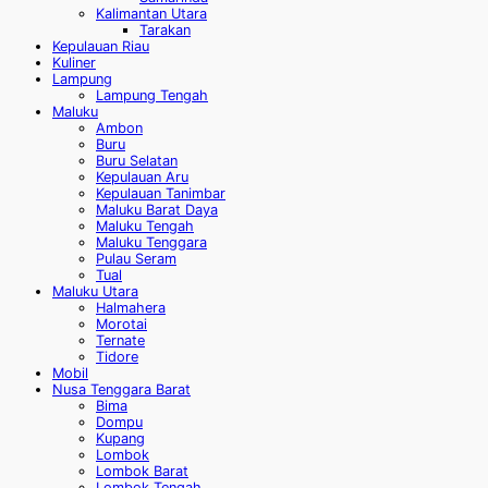
Kalimantan Utara
Tarakan
Kepulauan Riau
Kuliner
Lampung
Lampung Tengah
Maluku
Ambon
Buru
Buru Selatan
Kepulauan Aru
Kepulauan Tanimbar
Maluku Barat Daya
Maluku Tengah
Maluku Tenggara
Pulau Seram
Tual
Maluku Utara
Halmahera
Morotai
Ternate
Tidore
Mobil
Nusa Tenggara Barat
Bima
Dompu
Kupang
Lombok
Lombok Barat
Lombok Tengah