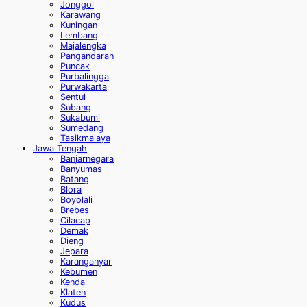
Jonggol
Karawang
Kuningan
Lembang
Majalengka
Pangandaran
Puncak
Purbalingga
Purwakarta
Sentul
Subang
Sukabumi
Sumedang
Tasikmalaya
Jawa Tengah
Banjarnegara
Banyumas
Batang
Blora
Boyolali
Brebes
Cilacap
Demak
Dieng
Jepara
Karanganyar
Kebumen
Kendal
Klaten
Kudus