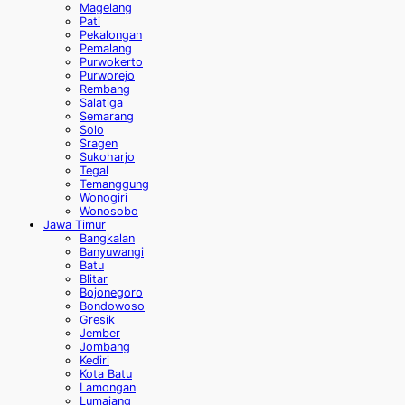
Magelang
Pati
Pekalongan
Pemalang
Purwokerto
Purworejo
Rembang
Salatiga
Semarang
Solo
Sragen
Sukoharjo
Tegal
Temanggung
Wonogiri
Wonosobo
Jawa Timur
Bangkalan
Banyuwangi
Batu
Blitar
Bojonegoro
Bondowoso
Gresik
Jember
Jombang
Kediri
Kota Batu
Lamongan
Lumajang