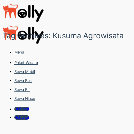
Skip
to
content
Tag Archives:
Kusuma Agrowisata
Menu
Paket Wisata
Sewa Mobil
Sewa Bus
Sewa Elf
Sewa Hiace
Hubungi
Hubungi