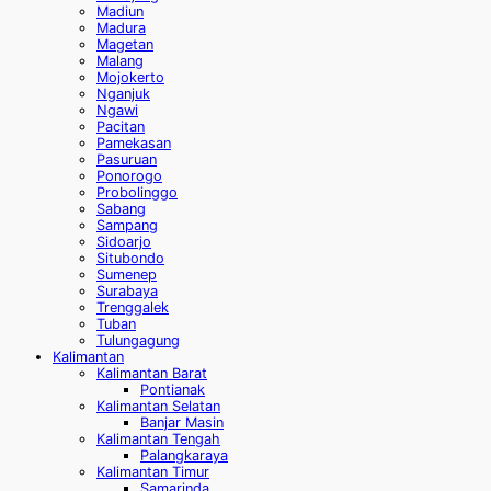
Madiun
Madura
Magetan
Malang
Mojokerto
Nganjuk
Ngawi
Pacitan
Pamekasan
Pasuruan
Ponorogo
Probolinggo
Sabang
Sampang
Sidoarjo
Situbondo
Sumenep
Surabaya
Trenggalek
Tuban
Tulungagung
Kalimantan
Kalimantan Barat
Pontianak
Kalimantan Selatan
Banjar Masin
Kalimantan Tengah
Palangkaraya
Kalimantan Timur
Samarinda