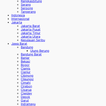
Rangkasbitung
Serang
Serpong
Tangerang
Indonesia
Internasional
Jakarta
Jakarta Barat
Jakarta Pusat
Jakarta Timur
Jakarta Utara
Kepulauan Seribu
Jawa Barat
Bandung
Ujung Berung
Bandung Barat
Banjar
Bekasi
Bogor
Ciamis
Cianjur
Cibinong
Cileungsi
Cimahi
Cirebon
Cisarua
Ciwidey
Depok
Garut
Indramayu