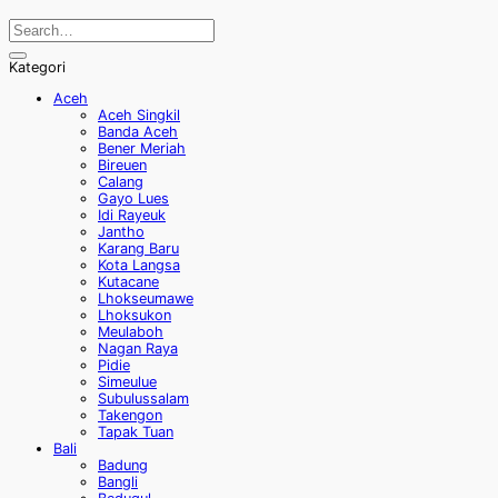
Kategori
Aceh
Aceh Singkil
Banda Aceh
Bener Meriah
Bireuen
Calang
Gayo Lues
Idi Rayeuk
Jantho
Karang Baru
Kota Langsa
Kutacane
Lhokseumawe
Lhoksukon
Meulaboh
Nagan Raya
Pidie
Simeulue
Subulussalam
Takengon
Tapak Tuan
Bali
Badung
Bangli