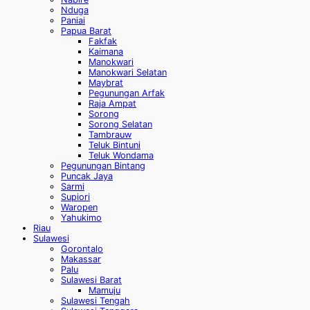
Nduga
Paniai
Papua Barat
Fakfak
Kaimana
Manokwari
Manokwari Selatan
Maybrat
Pegunungan Arfak
Raja Ampat
Sorong
Sorong Selatan
Tambrauw
Teluk Bintuni
Teluk Wondama
Pegunungan Bintang
Puncak Jaya
Sarmi
Supiori
Waropen
Yahukimo
Riau
Sulawesi
Gorontalo
Makassar
Palu
Sulawesi Barat
Mamuju
Sulawesi Tengah