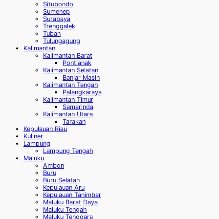
Situbondo
Sumenep
Surabaya
Trenggalek
Tuban
Tulungagung
Kalimantan
Kalimantan Barat
Pontianak
Kalimantan Selatan
Banjar Masin
Kalimantan Tengah
Palangkaraya
Kalimantan Timur
Samarinda
Kalimantan Utara
Tarakan
Kepulauan Riau
Kuliner
Lampung
Lampung Tengah
Maluku
Ambon
Buru
Buru Selatan
Kepulauan Aru
Kepulauan Tanimbar
Maluku Barat Daya
Maluku Tengah
Maluku Tenggara