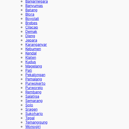
Banjarnegara
Banyumas
Batang
Blora
Boyolali
Brebes
Cilacap
Demak
Dieng
Jepara
Karanganyar
Kebumen
Kendal
Klaten
Kudus
Magelang
Pati
Pekalongan
Pemalang
Purwokerto
Purworejo
Rembang
Salatiga
Semarang
Solo
Sragen
Sukoharjo
Tegal
Temanggung
Wonogiri