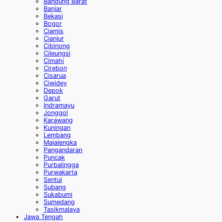
Bandung Barat
Banjar
Bekasi
Bogor
Ciamis
Cianjur
Cibinong
Cileungsi
Cimahi
Cirebon
Cisarua
Ciwidey
Depok
Garut
Indramayu
Jonggol
Karawang
Kuningan
Lembang
Majalengka
Pangandaran
Puncak
Purbalingga
Purwakarta
Sentul
Subang
Sukabumi
Sumedang
Tasikmalaya
Jawa Tengah