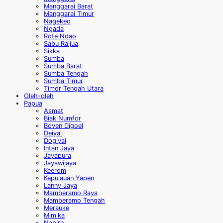
Manggarai Barat
Manggarai Timur
Nagekeo
Ngada
Rote Ndao
Sabu Raijua
Sikka
Sumba
Sumba Barat
Sumba Tengah
Sumba Timur
Timor Tengah Utara
Oleh-oleh
Papua
Asmat
Biak Numfor
Boven Digoel
Deiyai
Dogiyai
Intan Jaya
Jayapura
Jayawijaya
Keerom
Kepulauan Yapen
Lanny Jaya
Mamberamo Raya
Mamberamo Tengah
Merauke
Mimika
Nabire