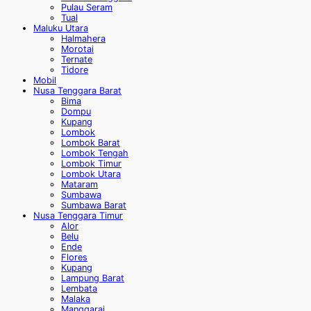
Pulau Seram
Tual
Maluku Utara
Halmahera
Morotai
Ternate
Tidore
Mobil
Nusa Tenggara Barat
Bima
Dompu
Kupang
Lombok
Lombok Barat
Lombok Tengah
Lombok Timur
Lombok Utara
Mataram
Sumbawa
Sumbawa Barat
Nusa Tenggara Timur
Alor
Belu
Ende
Flores
Kupang
Lampung Barat
Lembata
Malaka
Manggarai