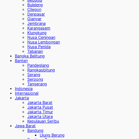
Bedugul
Buleleng
Cilegon
Denpasar
Gianyar
Jembrana
Karangasem
Klungkung
Nusa Ceningan
Nusa Lembongan
Nusa Penida
Tabanan
Bangka Belitung
Banten
Pandeglang
Rangkasbitung
Serang
Serpong
Tangerang
Indonesia
Internasional
Jakarta
Jakarta Barat
Jakarta Pusat
Jakarta Timur
Jakarta Utara
Kepulauan Seribu
Jawa Barat
Bandung
Ujung Berung