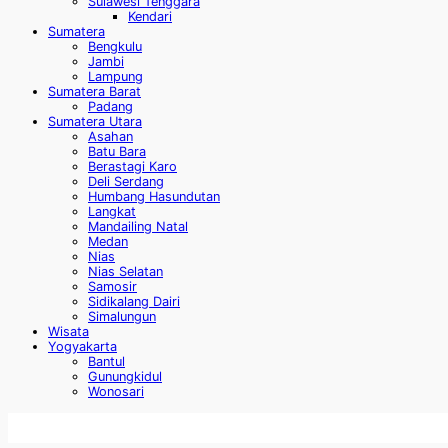
Sulawesi Tenggara
Kendari
Sumatera
Bengkulu
Jambi
Lampung
Sumatera Barat
Padang
Sumatera Utara
Asahan
Batu Bara
Berastagi Karo
Deli Serdang
Humbang Hasundutan
Langkat
Mandailing Natal
Medan
Nias
Nias Selatan
Samosir
Sidikalang Dairi
Simalungun
Wisata
Yogyakarta
Bantul
Gunungkidul
Wonosari