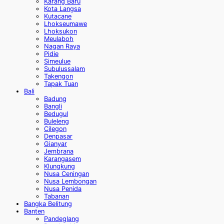
Karang Baru
Kota Langsa
Kutacane
Lhokseumawe
Lhoksukon
Meulaboh
Nagan Raya
Pidie
Simeulue
Subulussalam
Takengon
Tapak Tuan
Bali
Badung
Bangli
Bedugul
Buleleng
Cilegon
Denpasar
Gianyar
Jembrana
Karangasem
Klungkung
Nusa Ceningan
Nusa Lembongan
Nusa Penida
Tabanan
Bangka Belitung
Banten
Pandeglang