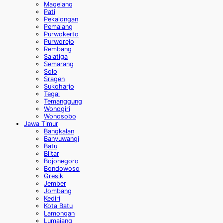
Magelang
Pati
Pekalongan
Pemalang
Purwokerto
Purworejo
Rembang
Salatiga
Semarang
Solo
Sragen
Sukoharjo
Tegal
Temanggung
Wonogiri
Wonosobo
Jawa Timur
Bangkalan
Banyuwangi
Batu
Blitar
Bojonegoro
Bondowoso
Gresik
Jember
Jombang
Kediri
Kota Batu
Lamongan
Lumajang