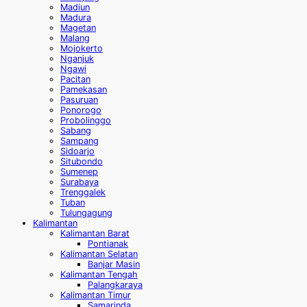
Madiun
Madura
Magetan
Malang
Mojokerto
Nganjuk
Ngawi
Pacitan
Pamekasan
Pasuruan
Ponorogo
Probolinggo
Sabang
Sampang
Sidoarjo
Situbondo
Sumenep
Surabaya
Trenggalek
Tuban
Tulungagung
Kalimantan
Kalimantan Barat
Pontianak
Kalimantan Selatan
Banjar Masin
Kalimantan Tengah
Palangkaraya
Kalimantan Timur
Samarinda