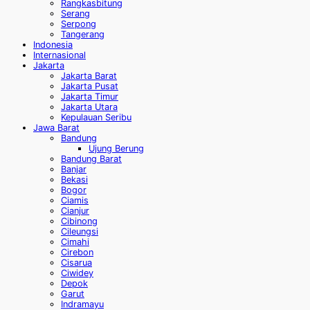
Rangkasbitung
Serang
Serpong
Tangerang
Indonesia
Internasional
Jakarta
Jakarta Barat
Jakarta Pusat
Jakarta Timur
Jakarta Utara
Kepulauan Seribu
Jawa Barat
Bandung
Ujung Berung
Bandung Barat
Banjar
Bekasi
Bogor
Ciamis
Cianjur
Cibinong
Cileungsi
Cimahi
Cirebon
Cisarua
Ciwidey
Depok
Garut
Indramayu