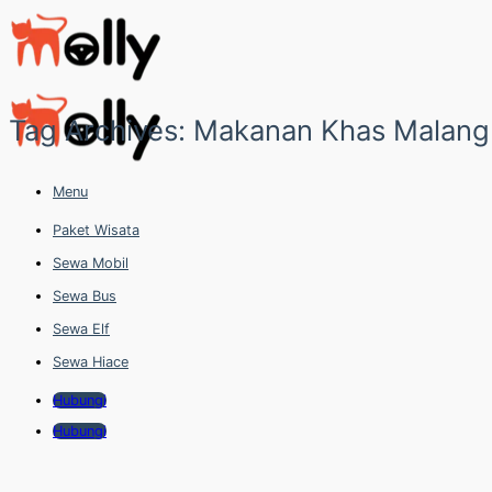
Skip
to
content
Tag Archives:
Makanan Khas Malang
Menu
Paket Wisata
Sewa Mobil
Sewa Bus
Sewa Elf
Sewa Hiace
Hubungi
Hubungi