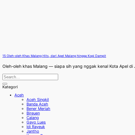
15 Oleh-oleh Khas Malang Hits, dari Apel Malang hingga Kopi Dampit
Oleh-oleh khas Malang — siapa sih yang nggak kenal Kota Apel di Ja
Kategori
Aceh
Aceh Singkil
Banda Aceh
Bener Meriah
Bireuen
Calang
Gayo Lues
Idi Rayeuk
Jantho