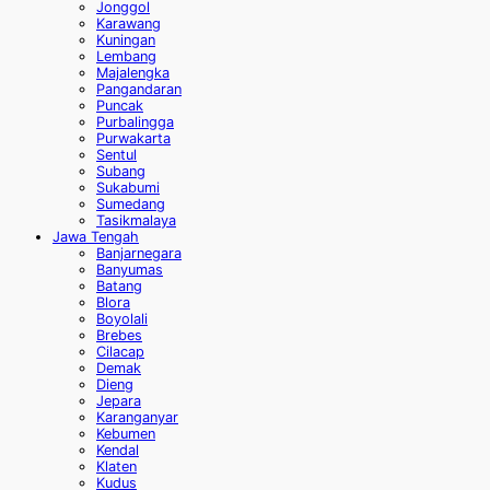
Jonggol
Karawang
Kuningan
Lembang
Majalengka
Pangandaran
Puncak
Purbalingga
Purwakarta
Sentul
Subang
Sukabumi
Sumedang
Tasikmalaya
Jawa Tengah
Banjarnegara
Banyumas
Batang
Blora
Boyolali
Brebes
Cilacap
Demak
Dieng
Jepara
Karanganyar
Kebumen
Kendal
Klaten
Kudus