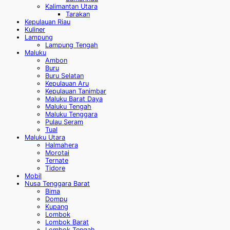
Kalimantan Utara
Tarakan
Kepulauan Riau
Kuliner
Lampung
Lampung Tengah
Maluku
Ambon
Buru
Buru Selatan
Kepulauan Aru
Kepulauan Tanimbar
Maluku Barat Daya
Maluku Tengah
Maluku Tenggara
Pulau Seram
Tual
Maluku Utara
Halmahera
Morotai
Ternate
Tidore
Mobil
Nusa Tenggara Barat
Bima
Dompu
Kupang
Lombok
Lombok Barat
Lombok Tengah