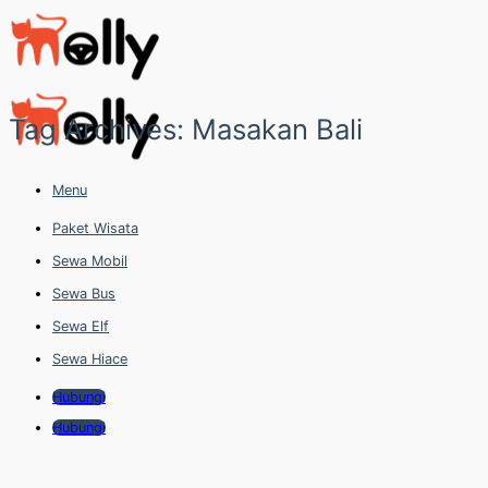
Skip
to
content
Tag Archives:
Masakan Bali
Menu
Paket Wisata
Sewa Mobil
Sewa Bus
Sewa Elf
Sewa Hiace
Hubungi
Hubungi