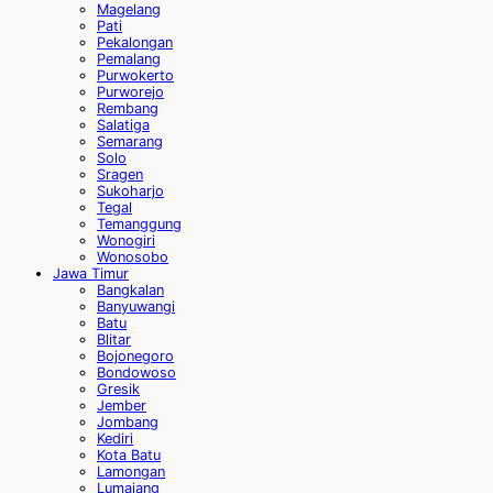
Magelang
Pati
Pekalongan
Pemalang
Purwokerto
Purworejo
Rembang
Salatiga
Semarang
Solo
Sragen
Sukoharjo
Tegal
Temanggung
Wonogiri
Wonosobo
Jawa Timur
Bangkalan
Banyuwangi
Batu
Blitar
Bojonegoro
Bondowoso
Gresik
Jember
Jombang
Kediri
Kota Batu
Lamongan
Lumajang