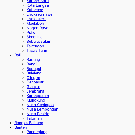
Karang Baru
Kota Langsa
Kutacane
Lhokseumawe
Lhoksukon
Meulaboh
Nagan Raya
Pidie
Simeulue
Subulussalam
Takengon
Tapak Tuan
Bali
Badung
Bangli
Bedugul
Buleleng
Cilegon
Denpasar
Gianyar
Jembrana
Karangasem
Klungkung
Nusa Ceningan
Nusa Lembongan
Nusa Penida
Tabanan
Bangka Belitung
Banten
Pandeglang