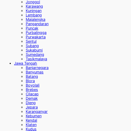
Jonggol
Karawang
Kuningan
Lembang
Majalengka
Pangandaran
Puncak
Purbalingga
Purwakarta
Sentul
Subang
Sukabumi
Sumedang
Tasikmalaya
Jawa Tengah
Banjarnegara
Banyumas
Batang
Blora
Boyolali
Brebes
Cilacap
Demak
Dieng
Jepara
Karanganyar
Kebumen
Kendal
Klaten
Kudus