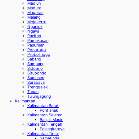
Madiun
Madura
Magetan
Malang
Mojokerto
Nganjuk
Ngawi
Pacitan
Pamekasan
Pasuruan
Ponorogo
Probolinggo
Sabang
Sampang
Sidoarjo
Situbondo
Sumenep
Surabaya
Trenggalek
Tuban
Tulungagung
Kalimantan
Kalimantan Barat
Pontianak
Kalimantan Selatan
Banjar Masin
Kalimantan Tengah
Palangkaraya
Kalimantan Timur
Samarinda