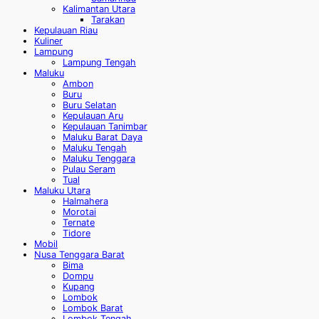
Kalimantan Utara
Tarakan
Kepulauan Riau
Kuliner
Lampung
Lampung Tengah
Maluku
Ambon
Buru
Buru Selatan
Kepulauan Aru
Kepulauan Tanimbar
Maluku Barat Daya
Maluku Tengah
Maluku Tenggara
Pulau Seram
Tual
Maluku Utara
Halmahera
Morotai
Ternate
Tidore
Mobil
Nusa Tenggara Barat
Bima
Dompu
Kupang
Lombok
Lombok Barat
Lombok Tengah