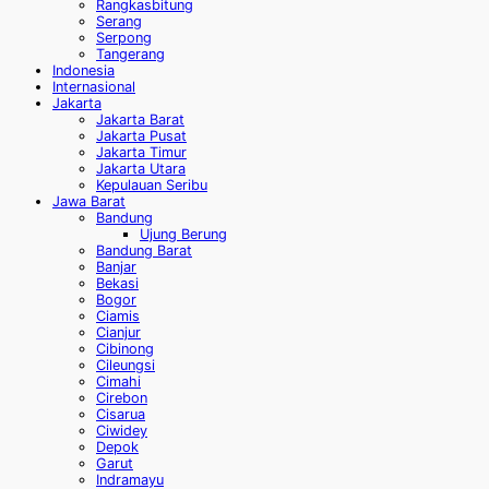
Rangkasbitung
Serang
Serpong
Tangerang
Indonesia
Internasional
Jakarta
Jakarta Barat
Jakarta Pusat
Jakarta Timur
Jakarta Utara
Kepulauan Seribu
Jawa Barat
Bandung
Ujung Berung
Bandung Barat
Banjar
Bekasi
Bogor
Ciamis
Cianjur
Cibinong
Cileungsi
Cimahi
Cirebon
Cisarua
Ciwidey
Depok
Garut
Indramayu