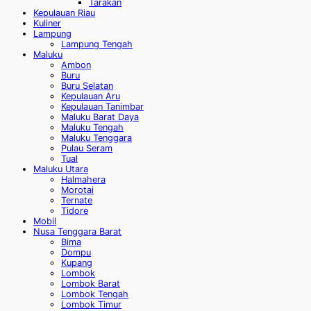
Tarakan
Kepulauan Riau
Kuliner
Lampung
Lampung Tengah
Maluku
Ambon
Buru
Buru Selatan
Kepulauan Aru
Kepulauan Tanimbar
Maluku Barat Daya
Maluku Tengah
Maluku Tenggara
Pulau Seram
Tual
Maluku Utara
Halmahera
Morotai
Ternate
Tidore
Mobil
Nusa Tenggara Barat
Bima
Dompu
Kupang
Lombok
Lombok Barat
Lombok Tengah
Lombok Timur