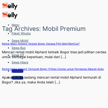
Skip
to
content
Menu
Tag Archives:
Mobil Premium
Paket Wisata
Sewa Mobil
Rental Mobil Alphard Terbaik Bogor: Kenapa Pilih MollyRentCar?
Sewa Bus
Mencari rental mobil Alphard terbaik Bogor bisa jadi pilihan cerdas
Sewa Elf
untuk berbagai keperluan, mulai dari [...]
Sewa Hiace
Rental Mobil Alphard Termurah Bogor: Pilihan Cerdas untuk Perjalanan Mewah Anda
Hubungi
Apakah Anda sedang mencari rental mobil Alphard termurah di
Hubungi
Bogor? Jika ya, maka Anda telah [...]