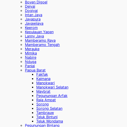
Boven Digoel
Deiyai
Dogiyai
Intan Jaya
Jayapura
Jayawijaya
Keerom
Kepulauan Yapen
Lanny Jaya
Mamberamo Raya
Mamberamo Tengah
Merauke
Mimika
Nabire
Nduga
Paniai
Papua Barat
Fakfak
Kaimana
Manokwari
Manokwari Selatan
Maybrat
Pegunungan Arfak
Raja Ampat
Sorong
Sorong Selatan
Tambrauw
Teluk Bintuni
Teluk Wondama
Pegunungan Bintang