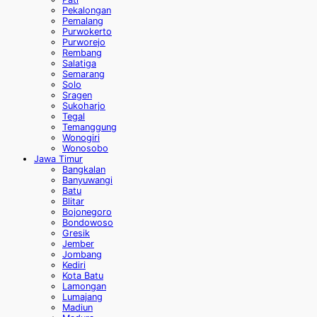
Pekalongan
Pemalang
Purwokerto
Purworejo
Rembang
Salatiga
Semarang
Solo
Sragen
Sukoharjo
Tegal
Temanggung
Wonogiri
Wonosobo
Jawa Timur
Bangkalan
Banyuwangi
Batu
Blitar
Bojonegoro
Bondowoso
Gresik
Jember
Jombang
Kediri
Kota Batu
Lamongan
Lumajang
Madiun