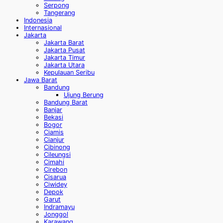
Serpong
Tangerang
Indonesia
Internasional
Jakarta
Jakarta Barat
Jakarta Pusat
Jakarta Timur
Jakarta Utara
Kepulauan Seribu
Jawa Barat
Bandung
Ujung Berung
Bandung Barat
Banjar
Bekasi
Bogor
Ciamis
Cianjur
Cibinong
Cileungsi
Cimahi
Cirebon
Cisarua
Ciwidey
Depok
Garut
Indramayu
Jonggol
Karawang