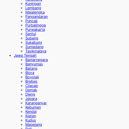
Kuningan
Lembang
Majalengka
Pangandaran
Puncak
Purbalingga
Purwakarta
Sentul
Subang
Sukabumi
Sumedang
Tasikmalaya
Jawa Tengah
Banjarnegara
Banyumas
Batang
Blora
Boyolali
Brebes
Cilacap
Demak
Dieng
Jepara
Karanganyar
Kebumen
Kendal
Klaten
Kudus
Magelang
Pati