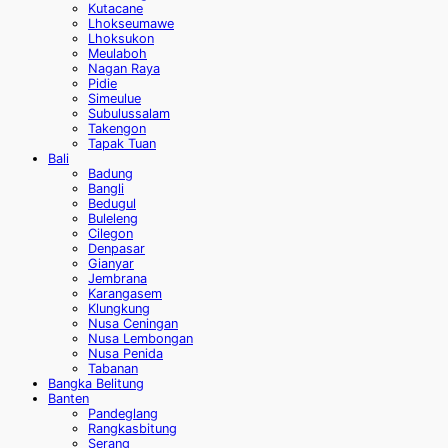
Kutacane
Lhokseumawe
Lhoksukon
Meulaboh
Nagan Raya
Pidie
Simeulue
Subulussalam
Takengon
Tapak Tuan
Bali
Badung
Bangli
Bedugul
Buleleng
Cilegon
Denpasar
Gianyar
Jembrana
Karangasem
Klungkung
Nusa Ceningan
Nusa Lembongan
Nusa Penida
Tabanan
Bangka Belitung
Banten
Pandeglang
Rangkasbitung
Serang