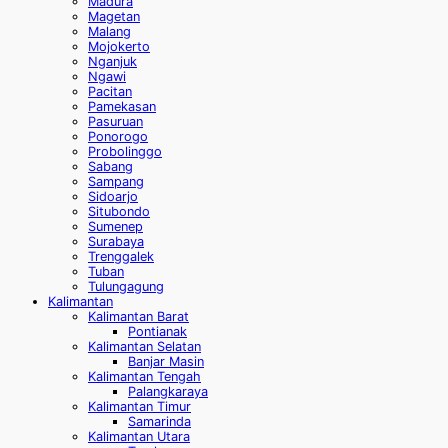
Madura
Magetan
Malang
Mojokerto
Nganjuk
Ngawi
Pacitan
Pamekasan
Pasuruan
Ponorogo
Probolinggo
Sabang
Sampang
Sidoarjo
Situbondo
Sumenep
Surabaya
Trenggalek
Tuban
Tulungagung
Kalimantan
Kalimantan Barat
Pontianak
Kalimantan Selatan
Banjar Masin
Kalimantan Tengah
Palangkaraya
Kalimantan Timur
Samarinda
Kalimantan Utara