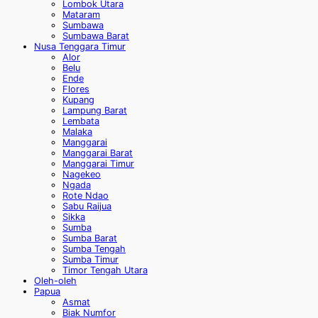
Lombok Utara
Mataram
Sumbawa
Sumbawa Barat
Nusa Tenggara Timur
Alor
Belu
Ende
Flores
Kupang
Lampung Barat
Lembata
Malaka
Manggarai
Manggarai Barat
Manggarai Timur
Nagekeo
Ngada
Rote Ndao
Sabu Raijua
Sikka
Sumba
Sumba Barat
Sumba Tengah
Sumba Timur
Timor Tengah Utara
Oleh-oleh
Papua
Asmat
Biak Numfor