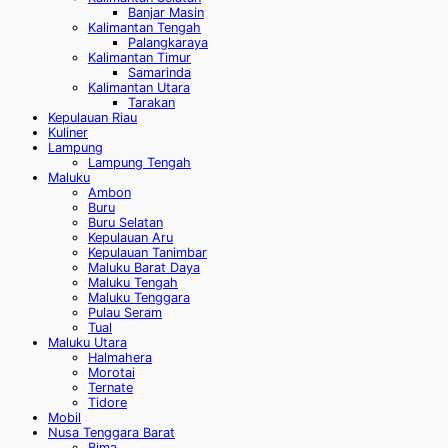
Banjar Masin
Kalimantan Tengah
Palangkaraya
Kalimantan Timur
Samarinda
Kalimantan Utara
Tarakan
Kepulauan Riau
Kuliner
Lampung
Lampung Tengah
Maluku
Ambon
Buru
Buru Selatan
Kepulauan Aru
Kepulauan Tanimbar
Maluku Barat Daya
Maluku Tengah
Maluku Tenggara
Pulau Seram
Tual
Maluku Utara
Halmahera
Morotai
Ternate
Tidore
Mobil
Nusa Tenggara Barat
Bima