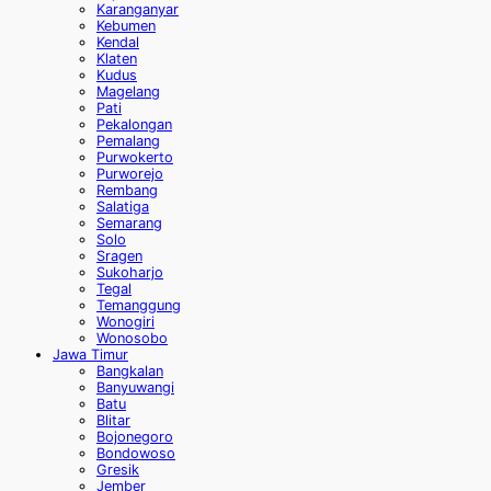
Karanganyar
Kebumen
Kendal
Klaten
Kudus
Magelang
Pati
Pekalongan
Pemalang
Purwokerto
Purworejo
Rembang
Salatiga
Semarang
Solo
Sragen
Sukoharjo
Tegal
Temanggung
Wonogiri
Wonosobo
Jawa Timur
Bangkalan
Banyuwangi
Batu
Blitar
Bojonegoro
Bondowoso
Gresik
Jember