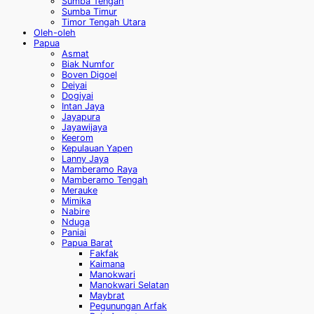
Sumba Tengah
Sumba Timur
Timor Tengah Utara
Oleh-oleh
Papua
Asmat
Biak Numfor
Boven Digoel
Deiyai
Dogiyai
Intan Jaya
Jayapura
Jayawijaya
Keerom
Kepulauan Yapen
Lanny Jaya
Mamberamo Raya
Mamberamo Tengah
Merauke
Mimika
Nabire
Nduga
Paniai
Papua Barat
Fakfak
Kaimana
Manokwari
Manokwari Selatan
Maybrat
Pegunungan Arfak