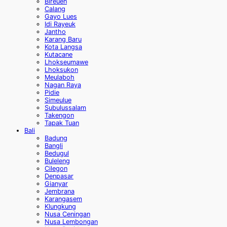
Bireuen
Calang
Gayo Lues
Idi Rayeuk
Jantho
Karang Baru
Kota Langsa
Kutacane
Lhokseumawe
Lhoksukon
Meulaboh
Nagan Raya
Pidie
Simeulue
Subulussalam
Takengon
Tapak Tuan
Bali
Badung
Bangli
Bedugul
Buleleng
Cilegon
Denpasar
Gianyar
Jembrana
Karangasem
Klungkung
Nusa Ceningan
Nusa Lembongan