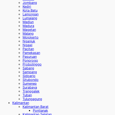
Jombang
Kediri
Kota Batu
Lamongan
Lumajang
Madiun
Madura
Magetan
Malang
Mojokerto
Nganjuk
Ngawi
Pacitan
Pamekasan
Pasuruan
Ponorogo
Probolinggo
Sabang
Sampang
Sidoarjo
Situbondo
Sumenep
Surabaya
Trenggalek
Tuban
Tulungagung
Kalimantan
Kalimantan Barat
Pontianak
Kalimantan Selatan