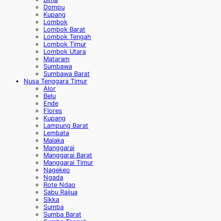
Dompu
Kupang
Lombok
Lombok Barat
Lombok Tengah
Lombok Timur
Lombok Utara
Mataram
Sumbawa
Sumbawa Barat
Nusa Tenggara Timur
Alor
Belu
Ende
Flores
Kupang
Lampung Barat
Lembata
Malaka
Manggarai
Manggarai Barat
Manggarai Timur
Nagekeo
Ngada
Rote Ndao
Sabu Raijua
Sikka
Sumba
Sumba Barat