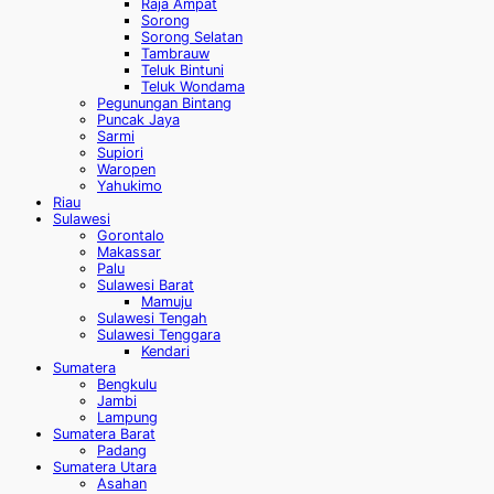
Raja Ampat
Sorong
Sorong Selatan
Tambrauw
Teluk Bintuni
Teluk Wondama
Pegunungan Bintang
Puncak Jaya
Sarmi
Supiori
Waropen
Yahukimo
Riau
Sulawesi
Gorontalo
Makassar
Palu
Sulawesi Barat
Mamuju
Sulawesi Tengah
Sulawesi Tenggara
Kendari
Sumatera
Bengkulu
Jambi
Lampung
Sumatera Barat
Padang
Sumatera Utara
Asahan