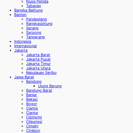
Nusa Penida
Tabanan
Bangka Belitung
Banten
Pandeglang
Rangkasbitung
Serang
Serpong
Tangerang
Indonesia
Internasional
Jakarta
Jakarta Barat
Jakarta Pusat
Jakarta Timur
Jakarta Utara
Kepulauan Seribu
Jawa Barat
Bandung
Ujung Berung
Bandung Barat
Banjar
Bekasi
Bogor
Ciamis
Cianjur
Cibinong
Cileungsi
Cimahi
Cirebon