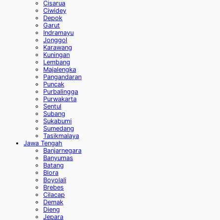
Cisarua
Ciwidey
Depok
Garut
Indramayu
Jonggol
Karawang
Kuningan
Lembang
Majalengka
Pangandaran
Puncak
Purbalingga
Purwakarta
Sentul
Subang
Sukabumi
Sumedang
Tasikmalaya
Jawa Tengah
Banjarnegara
Banyumas
Batang
Blora
Boyolali
Brebes
Cilacap
Demak
Dieng
Jepara