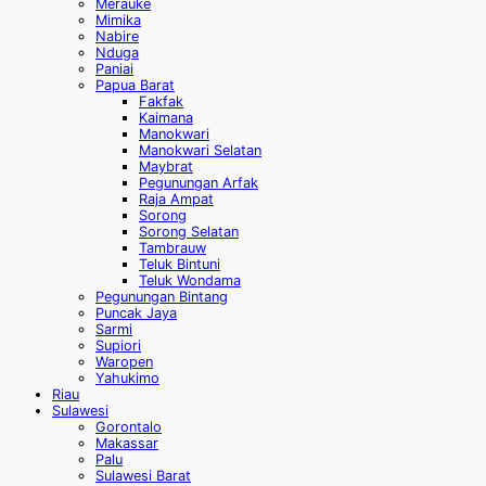
Merauke
Mimika
Nabire
Nduga
Paniai
Papua Barat
Fakfak
Kaimana
Manokwari
Manokwari Selatan
Maybrat
Pegunungan Arfak
Raja Ampat
Sorong
Sorong Selatan
Tambrauw
Teluk Bintuni
Teluk Wondama
Pegunungan Bintang
Puncak Jaya
Sarmi
Supiori
Waropen
Yahukimo
Riau
Sulawesi
Gorontalo
Makassar
Palu
Sulawesi Barat