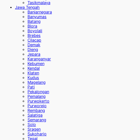
Tasikmalaya
Jawa Tengah
Banjarnegara
Banyumas
Batang
Blora
Boyolali
Brebes
Cilacap
Demak
Dieng
Jepara
Karanganyar
Kebumen
Kendal
Klaten
Kudus
Magelang
Pati
Pekalongan
Pemalang
Purwokerto
Purworejo
Rembang
Salatiga
Semarang
Solo
Sragen
Sukoharjo
Tegal