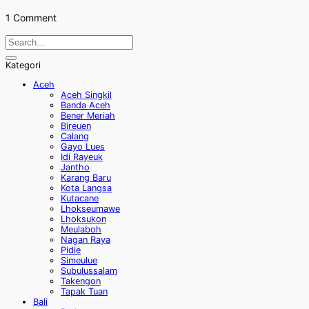
1 Comment
Kategori
Aceh
Aceh Singkil
Banda Aceh
Bener Meriah
Bireuen
Calang
Gayo Lues
Idi Rayeuk
Jantho
Karang Baru
Kota Langsa
Kutacane
Lhokseumawe
Lhoksukon
Meulaboh
Nagan Raya
Pidie
Simeulue
Subulussalam
Takengon
Tapak Tuan
Bali