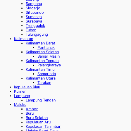
Sampang
Sidoarjo
Situbondo
Sumenep
Surabaya
Trenggalek
Tuban
Tulungagung
Kalimantan
Kalimantan Barat
Pontianak
Kalimantan Selatan
Banjar Masin
Kalimantan Tengah
Palangkaraya
Kalimantan Timur
Samarinda
Kalimantan Utara
Tarakan
Kepulauan Riau
Kuliner
Lampung
Lampung Tengah
Maluku
Ambon
Buru
Buru Selatan
Kepulauan Aru
Kepulauan Tanimbar
Maluku Barat Daya