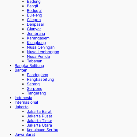
Badung
Bangli
Bedugul
Buleleng
Cilegon
Denpasar
Gianyar
Jembrana
Karangasem
Klungkung
Nusa Ceningan
Nusa Lembongan
Nusa Penida
Tabanan
Bangka Belitung
Banten
Pandeglang
Rangkasbitung
Serang
Serpong
Tangerang
Indonesia
Internasional
Jakarta
Jakarta Barat
Jakarta Pusat
Jakarta Timur
Jakarta Utara
Kepulauan Seribu
Jawa Barat