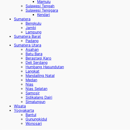
Mamuju
Sulawesi Tengah
Sulawesi Tenggara
Kendari
Sumatera
Bengkulu
Jambi
Lampung
Sumatera Barat
Padang
Sumatera Utara
Asahan
Batu Bara
Berastagi Karo
Deli Serdang
Humbang Hasundutan
Langkat
Mandailing Natal
Medan
Nias
Nias Selatan
Samosir
Sidikalang Dairi
Simalungun
Wisata
Yogyakarta
Bantul
Gunungkidul
Wonosari