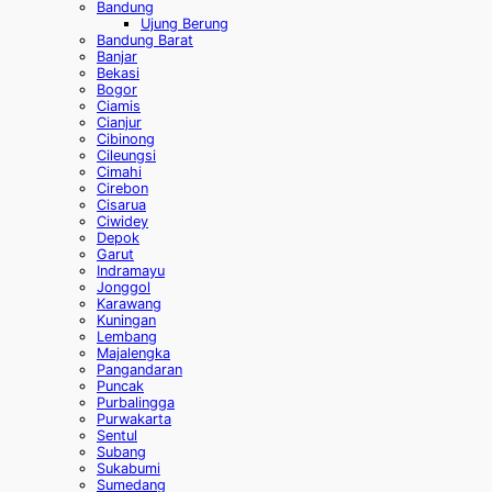
Bandung
Ujung Berung
Bandung Barat
Banjar
Bekasi
Bogor
Ciamis
Cianjur
Cibinong
Cileungsi
Cimahi
Cirebon
Cisarua
Ciwidey
Depok
Garut
Indramayu
Jonggol
Karawang
Kuningan
Lembang
Majalengka
Pangandaran
Puncak
Purbalingga
Purwakarta
Sentul
Subang
Sukabumi
Sumedang