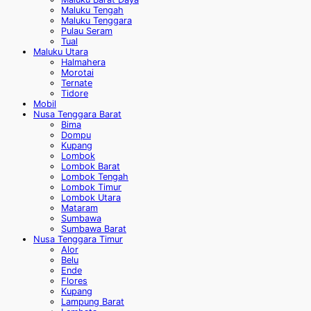
Maluku Tengah
Maluku Tenggara
Pulau Seram
Tual
Maluku Utara
Halmahera
Morotai
Ternate
Tidore
Mobil
Nusa Tenggara Barat
Bima
Dompu
Kupang
Lombok
Lombok Barat
Lombok Tengah
Lombok Timur
Lombok Utara
Mataram
Sumbawa
Sumbawa Barat
Nusa Tenggara Timur
Alor
Belu
Ende
Flores
Kupang
Lampung Barat