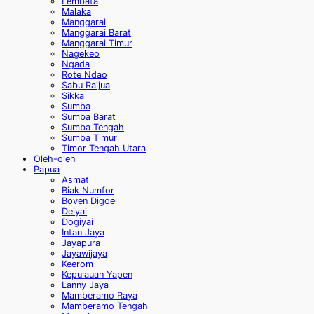
Lembata
Malaka
Manggarai
Manggarai Barat
Manggarai Timur
Nagekeo
Ngada
Rote Ndao
Sabu Raijua
Sikka
Sumba
Sumba Barat
Sumba Tengah
Sumba Timur
Timor Tengah Utara
Oleh-oleh
Papua
Asmat
Biak Numfor
Boven Digoel
Deiyai
Dogiyai
Intan Jaya
Jayapura
Jayawijaya
Keerom
Kepulauan Yapen
Lanny Jaya
Mamberamo Raya
Mamberamo Tengah