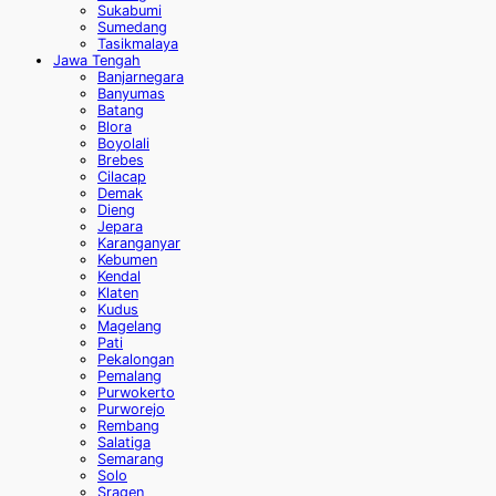
Sukabumi
Sumedang
Tasikmalaya
Jawa Tengah
Banjarnegara
Banyumas
Batang
Blora
Boyolali
Brebes
Cilacap
Demak
Dieng
Jepara
Karanganyar
Kebumen
Kendal
Klaten
Kudus
Magelang
Pati
Pekalongan
Pemalang
Purwokerto
Purworejo
Rembang
Salatiga
Semarang
Solo
Sragen