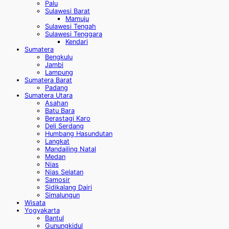
Palu
Sulawesi Barat
Mamuju
Sulawesi Tengah
Sulawesi Tenggara
Kendari
Sumatera
Bengkulu
Jambi
Lampung
Sumatera Barat
Padang
Sumatera Utara
Asahan
Batu Bara
Berastagi Karo
Deli Serdang
Humbang Hasundutan
Langkat
Mandailing Natal
Medan
Nias
Nias Selatan
Samosir
Sidikalang Dairi
Simalungun
Wisata
Yogyakarta
Bantul
Gunungkidul