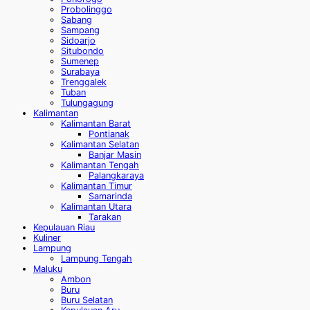
Probolinggo
Sabang
Sampang
Sidoarjo
Situbondo
Sumenep
Surabaya
Trenggalek
Tuban
Tulungagung
Kalimantan
Kalimantan Barat
Pontianak
Kalimantan Selatan
Banjar Masin
Kalimantan Tengah
Palangkaraya
Kalimantan Timur
Samarinda
Kalimantan Utara
Tarakan
Kepulauan Riau
Kuliner
Lampung
Lampung Tengah
Maluku
Ambon
Buru
Buru Selatan