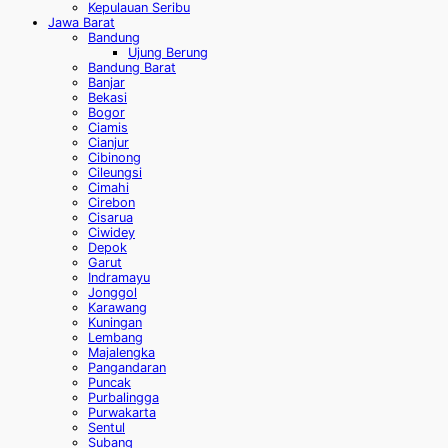
Kepulauan Seribu
Jawa Barat
Bandung
Ujung Berung
Bandung Barat
Banjar
Bekasi
Bogor
Ciamis
Cianjur
Cibinong
Cileungsi
Cimahi
Cirebon
Cisarua
Ciwidey
Depok
Garut
Indramayu
Jonggol
Karawang
Kuningan
Lembang
Majalengka
Pangandaran
Puncak
Purbalingga
Purwakarta
Sentul
Subang