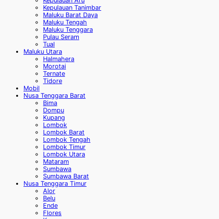
Kepulauan Aru
Kepulauan Tanimbar
Maluku Barat Daya
Maluku Tengah
Maluku Tenggara
Pulau Seram
Tual
Maluku Utara
Halmahera
Morotai
Ternate
Tidore
Mobil
Nusa Tenggara Barat
Bima
Dompu
Kupang
Lombok
Lombok Barat
Lombok Tengah
Lombok Timur
Lombok Utara
Mataram
Sumbawa
Sumbawa Barat
Nusa Tenggara Timur
Alor
Belu
Ende
Flores