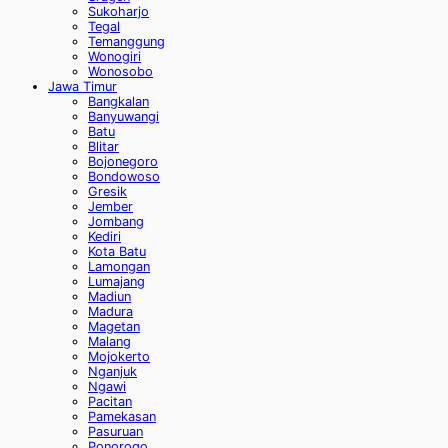
Sukoharjo
Tegal
Temanggung
Wonogiri
Wonosobo
Jawa Timur
Bangkalan
Banyuwangi
Batu
Blitar
Bojonegoro
Bondowoso
Gresik
Jember
Jombang
Kediri
Kota Batu
Lamongan
Lumajang
Madiun
Madura
Magetan
Malang
Mojokerto
Nganjuk
Ngawi
Pacitan
Pamekasan
Pasuruan
Ponorogo