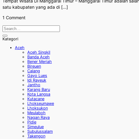
Tempat Wisata Di Manggarai Timur – Manggarai Timur adalah sala
satu kabupaten yang ada di [...]
1 Comment
Kategori
Aceh
Aceh Singkil
Banda Aceh
Bener Meriah
Bireuen
Calang
Gayo Lues
Idi Rayeuk
Jantho
Karang Baru
Kota Langsa
Kutacane
Lhokseumawe
Lhoksukon
Meulaboh
Nagan Raya
Pidie
Simeulue
Subulussalam
Takengon