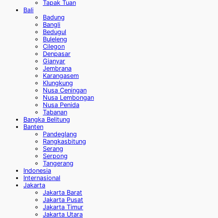
Tapak Tuan
Bali
Badung
Bangli
Bedugul
Buleleng
Cilegon
Denpasar
Gianyar
Jembrana
Karangasem
Klungkung
Nusa Ceningan
Nusa Lembongan
Nusa Penida
Tabanan
Bangka Belitung
Banten
Pandeglang
Rangkasbitung
Serang
Serpong
Tangerang
Indonesia
Internasional
Jakarta
Jakarta Barat
Jakarta Pusat
Jakarta Timur
Jakarta Utara