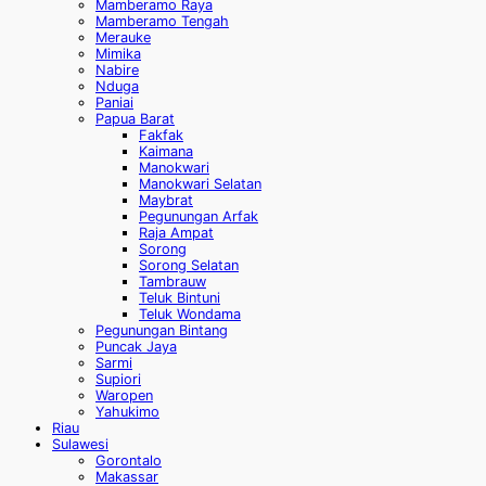
Mamberamo Raya
Mamberamo Tengah
Merauke
Mimika
Nabire
Nduga
Paniai
Papua Barat
Fakfak
Kaimana
Manokwari
Manokwari Selatan
Maybrat
Pegunungan Arfak
Raja Ampat
Sorong
Sorong Selatan
Tambrauw
Teluk Bintuni
Teluk Wondama
Pegunungan Bintang
Puncak Jaya
Sarmi
Supiori
Waropen
Yahukimo
Riau
Sulawesi
Gorontalo
Makassar