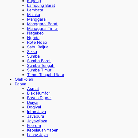
Kupang
Lampung Barat
Lembata
Malaka
Manggarai
Manggarai Barat
Manggarai Timur
Nagekeo
Ngada
Rote Ndao
Sabu Raijua
Sikka
Sumba
Sumba Barat
Sumba Tengah
Sumba Timur
Timor Tengah Utara
Oleh-oleh
Papua
Asmat
Biak Numfor
Boven Digoel
Deiyai
Dogiyai
Intan Jaya
Jayapura
Jayawijaya
Keerom
Kepulauan Yapen
Lanny Jaya