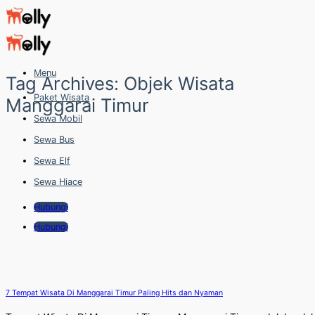
Skip
to
content
Menu
Tag Archives:
Objek Wisata
Paket Wisata
Manggarai Timur
Sewa Mobil
Sewa Bus
Sewa Elf
Sewa Hiace
Hubungi
Hubungi
7 Tempat Wisata Di Manggarai Timur Paling Hits dan Nyaman