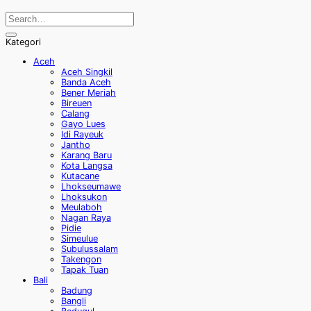
Kategori
Aceh
Aceh Singkil
Banda Aceh
Bener Meriah
Bireuen
Calang
Gayo Lues
Idi Rayeuk
Jantho
Karang Baru
Kota Langsa
Kutacane
Lhokseumawe
Lhoksukon
Meulaboh
Nagan Raya
Pidie
Simeulue
Subulussalam
Takengon
Tapak Tuan
Bali
Badung
Bangli