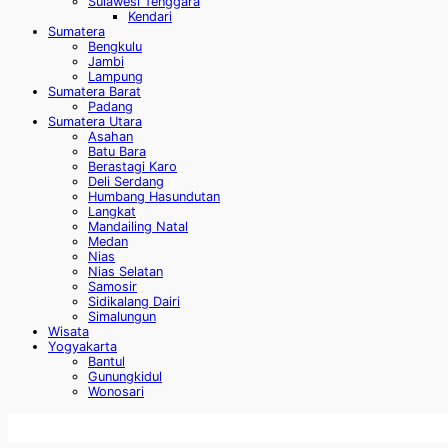
Sulawesi Tenggara
Kendari
Sumatera
Bengkulu
Jambi
Lampung
Sumatera Barat
Padang
Sumatera Utara
Asahan
Batu Bara
Berastagi Karo
Deli Serdang
Humbang Hasundutan
Langkat
Mandailing Natal
Medan
Nias
Nias Selatan
Samosir
Sidikalang Dairi
Simalungun
Wisata
Yogyakarta
Bantul
Gunungkidul
Wonosari