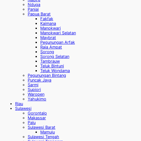
Nduga
Paniai
Papua Barat
Fakfak
Kaimana
Manokwari
Manokwari Selatan
Maybrat
Pegunungan Arfak
Raja Ampat
Sorong
Sorong Selatan
Tambrauw
Teluk Bintuni
Teluk Wondama
Pegunungan Bintang
Puncak Jaya
Sarmi
Supiori
Waropen
Yahukimo
Riau
Sulawesi
Gorontalo
Makassar
Palu
Sulawesi Barat
Mamuju
Sulawesi Tengah