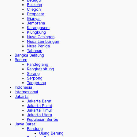
Bedugul
Buleleng
Cilegon
Denpasar
Gianyar
Jembrana
Karangasem
Klungkung
Nusa Ceningan
Nusa Lembongan
Nusa Penida
Tabanan
Bangka Belitung
Banten
Pandeglang
Rangkasbitung
Serang
Serpong
Tangerang
Indonesia
Internasional
Jakarta
Jakarta Barat
Jakarta Pusat
Jakarta Timur
Jakarta Utara
Kepulauan Seribu
Jawa Barat
Bandung
Ujung Berung