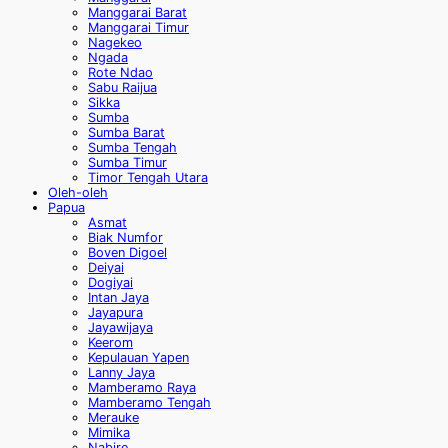
Manggarai Barat
Manggarai Timur
Nagekeo
Ngada
Rote Ndao
Sabu Raijua
Sikka
Sumba
Sumba Barat
Sumba Tengah
Sumba Timur
Timor Tengah Utara
Oleh-oleh
Papua
Asmat
Biak Numfor
Boven Digoel
Deiyai
Dogiyai
Intan Jaya
Jayapura
Jayawijaya
Keerom
Kepulauan Yapen
Lanny Jaya
Mamberamo Raya
Mamberamo Tengah
Merauke
Mimika
Nabire