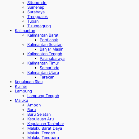
Situbondo
Sumenep
Surabaya
Trenggalek
Tuban
Tulungagung
Kalimantan
Kalimantan Barat
Pontianak
Kalimantan Selatan
Banjar Masin
Kalimantan Tengah
Palangkaraya
Kalimantan Timur
Samarinda
Kalimantan Utara
Tarakan
Kepulauan Riau
Kuliner
Lampung
Lampung Tengah
Maluku
Ambon
Buru
Buru Selatan
Kepulauan Aru
Kepulauan Tanimbar
Maluku Barat Daya
Maluku Tengah
Maluku Tenggara