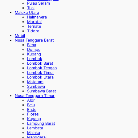
Pulau Seram
Tual
Maluku Utara
Halmahera
Morotai
Ternate
Tidore
Mobil
Nusa Tenggara Barat
Bima
Dompu
Kupang
Lombok
Lombok Barat
Lombok Tengah
Lombok Timur
Lombok Utara
Mataram
Sumbawa
Sumbawa Barat
Nusa Tenggara Timur
Alor
Belu
Ende
Flores
Kupang
Lampung Barat
Lembata
Malaka
Manggarai