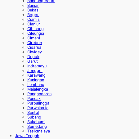
Bandung Barat
Banjar
Bekasi
Bogor
Ciamis
Cianjur
Cibinong
Cileungsi
Cimahi
Cirebon
Cisarua
Ciwidey
Depok
Garut
Indramayu
Jonggol
Karawang
Kuningan
Lembang
Majalengka
Pangandaran
Puncak
Purbalingga
Purwakarta
Sentul
Subang
Sukabumi
Sumedang
Tasikmalaya
Jawa Tengah