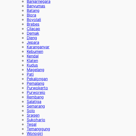
Banjarnegara
Banyumas
Batang
Blora
Boyolali
Brebes
Cilacap
Demak
Dieng
Jepara
Karanganyar
Kebumen
Kendal
Klaten
Kudus
Magelang
Pati
Pekalongan
Pemalang
Purwokerto
Purworejo
Rembang
Salatiga
Semarang
Solo
Sragen
Sukoharjo
Tegal
Temanggung
Wonogiri