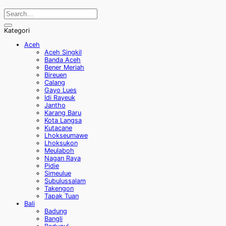
Kategori
Aceh
Aceh Singkil
Banda Aceh
Bener Meriah
Bireuen
Calang
Gayo Lues
Idi Rayeuk
Jantho
Karang Baru
Kota Langsa
Kutacane
Lhokseumawe
Lhoksukon
Meulaboh
Nagan Raya
Pidie
Simeulue
Subulussalam
Takengon
Tapak Tuan
Bali
Badung
Bangli