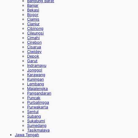
Bandung Barat
Banjar
Bekasi
Bogor
Ciamis
Cianjur
Cibinong
Cileungsi
Cimahi
Cirebon
Cisarua
Ciwidey
Depok
Garut
Indramayu
Jonggol
Karawang
Kuningan
Lembang
Majalengka
Pangandaran
Puncak
Purbalingga
Purwakarta
Sentul
Subang
Sukabumi
Sumedang
Tasikmalaya
Jawa Tengah