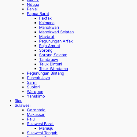
Nduga
Paniai
Papua Barat
Fakfak
Kaimana
Manokwari
Manokwari Selatan
Maybrat
Pegunungan Arfak
Raja Ampat
Sorong
Sorong Selatan
Tambrauw
Teluk Bintuni
Teluk Wondama
Pegunungan Bintang
Puncak Jaya
Sarmi
Supiori
Waropen
Yahukimo
Riau
Sulawesi
Gorontalo
Makassar
Palu
Sulawesi Barat
Mamuju
Sulawesi Tengah