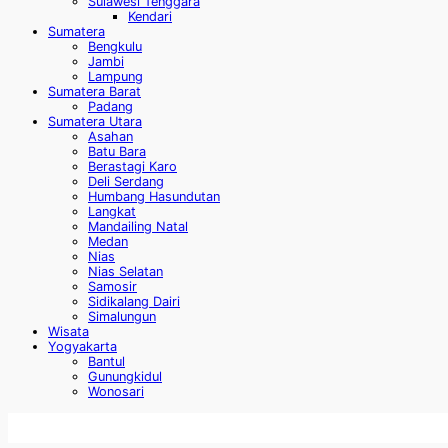
Sulawesi Tenggara
Kendari
Sumatera
Bengkulu
Jambi
Lampung
Sumatera Barat
Padang
Sumatera Utara
Asahan
Batu Bara
Berastagi Karo
Deli Serdang
Humbang Hasundutan
Langkat
Mandailing Natal
Medan
Nias
Nias Selatan
Samosir
Sidikalang Dairi
Simalungun
Wisata
Yogyakarta
Bantul
Gunungkidul
Wonosari