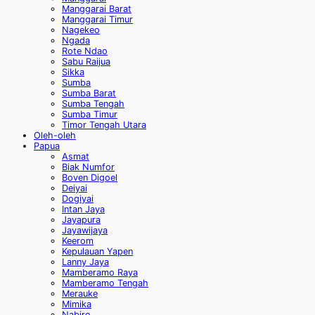
Manggarai Barat
Manggarai Timur
Nagekeo
Ngada
Rote Ndao
Sabu Raijua
Sikka
Sumba
Sumba Barat
Sumba Tengah
Sumba Timur
Timor Tengah Utara
Oleh-oleh
Papua
Asmat
Biak Numfor
Boven Digoel
Deiyai
Dogiyai
Intan Jaya
Jayapura
Jayawijaya
Keerom
Kepulauan Yapen
Lanny Jaya
Mamberamo Raya
Mamberamo Tengah
Merauke
Mimika
Nabire