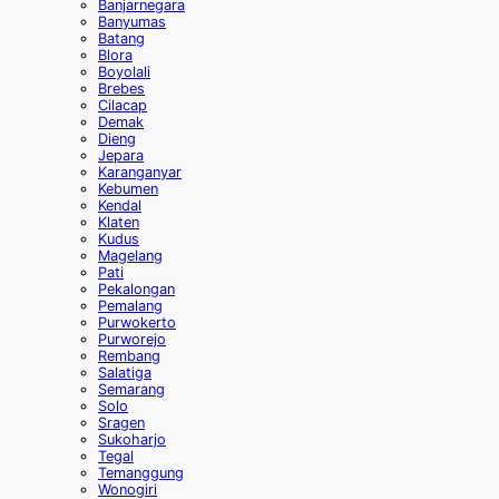
Banjarnegara
Banyumas
Batang
Blora
Boyolali
Brebes
Cilacap
Demak
Dieng
Jepara
Karanganyar
Kebumen
Kendal
Klaten
Kudus
Magelang
Pati
Pekalongan
Pemalang
Purwokerto
Purworejo
Rembang
Salatiga
Semarang
Solo
Sragen
Sukoharjo
Tegal
Temanggung
Wonogiri