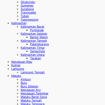
Situbondo
Sumenep
Surabaya
Trenggalek
Tuban
Tulungagung
Kalimantan
Kalimantan Barat
Pontianak
Kalimantan Selatan
Banjar Masin
Kalimantan Tengah
Palangkaraya
Kalimantan Timur
Samarinda
Kalimantan Utara
Tarakan
Kepulauan Riau
Kuliner
Lampung
Lampung Tengah
Maluku
Ambon
Buru
Buru Selatan
Kepulauan Aru
Kepulauan Tanimbar
Maluku Barat Daya
Maluku Tengah
Maluku Tenggara