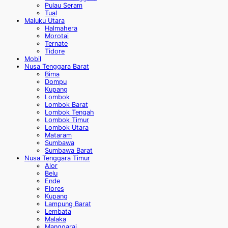
Pulau Seram
Tual
Maluku Utara
Halmahera
Morotai
Ternate
Tidore
Mobil
Nusa Tenggara Barat
Bima
Dompu
Kupang
Lombok
Lombok Barat
Lombok Tengah
Lombok Timur
Lombok Utara
Mataram
Sumbawa
Sumbawa Barat
Nusa Tenggara Timur
Alor
Belu
Ende
Flores
Kupang
Lampung Barat
Lembata
Malaka
Manggarai