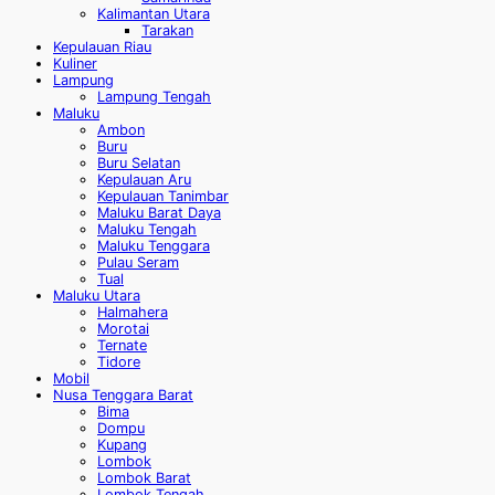
Kalimantan Utara
Tarakan
Kepulauan Riau
Kuliner
Lampung
Lampung Tengah
Maluku
Ambon
Buru
Buru Selatan
Kepulauan Aru
Kepulauan Tanimbar
Maluku Barat Daya
Maluku Tengah
Maluku Tenggara
Pulau Seram
Tual
Maluku Utara
Halmahera
Morotai
Ternate
Tidore
Mobil
Nusa Tenggara Barat
Bima
Dompu
Kupang
Lombok
Lombok Barat
Lombok Tengah