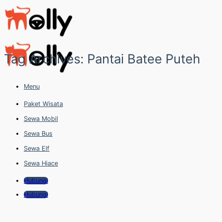
Skip
to
content
Tag Archives:
Pantai Batee Puteh
Menu
Paket Wisata
Sewa Mobil
Sewa Bus
Sewa Elf
Sewa Hiace
Hubungi
Hubungi