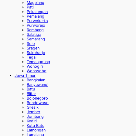
Magelang
Pati
Pekalongan
Pemalang
Purwokerto
Purworejo
Rembang
Salatiga
Semarang
Solo
Sragen
Sukoharjo
Tegal
Temanggung
Wonogiri
Wonosobo
Jawa Timur
Bangkalan
Banyuwangi
Batu
Blitar
Bojonegoro
Bondowoso
Gresik
Jember
Jombang
Kediri
Kota Batu
Lamongan
Lumajang