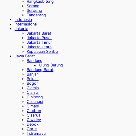
Rangkasbitung
Serang
Serpong
Tangerang
Indonesia
Internasional
Jakarta
Jakarta Barat
Jakarta Pusat
Jakarta Timur
Jakarta Utara
Kepulauan Seribu
Jawa Barat
Bandung
Ujung Berung
Bandung Barat
Banjar
Bekasi
Bogor
Ciamis
Cianjur
Cibinong
Cileungsi
Cimahi
Cirebon
Cisarua
Ciwidey
Depok
Garut
Indramayu