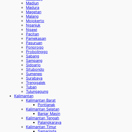
Madiun
Madura
Magetan
Malang
Mojokerto
Nganjuk
Ngawi
Pacitan
Pamekasan
Pasuruan
Ponorogo
Probolinggo
Sabang
Sampang
Sidoarjo
Situbondo
Sumenep
Surabaya
Trenggalek
Tuban
Tulungagung
Kalimantan
Kalimantan Barat
Pontianak
Kalimantan Selatan
Banjar Masin
Kalimantan Tengah
Palangkaraya
Kalimantan Timur
Samarinda