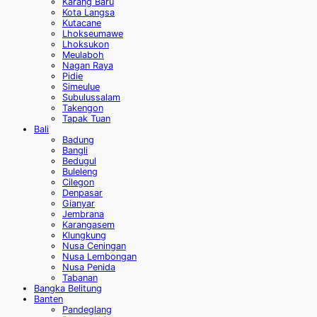
Karang Baru
Kota Langsa
Kutacane
Lhokseumawe
Lhoksukon
Meulaboh
Nagan Raya
Pidie
Simeulue
Subulussalam
Takengon
Tapak Tuan
Bali
Badung
Bangli
Bedugul
Buleleng
Cilegon
Denpasar
Gianyar
Jembrana
Karangasem
Klungkung
Nusa Ceningan
Nusa Lembongan
Nusa Penida
Tabanan
Bangka Belitung
Banten
Pandeglang