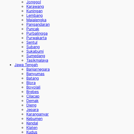
Jonggol
Karawang
Kuningan
Lembang
Majalengka
Pangandaran
Puncak
Purbalingga
Purwakarta
Sentul
Subang
Sukabumi
Sumedang
Tasikmalaya
Jawa Tengah
Banjarnegara
Banyumas
Batang
Blora
Boyolali
Brebes
Cilacap
Demak
Dieng
Jepara
Karanganyar
Kebumen
Kendal
Klaten
Kudus