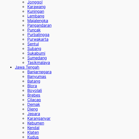
Jonggol
Karawang
Kuningan
Lembang
Majalengka
Pangandaran
Puncak
Purbalingga
Purwakarta
Sentul
Subang
Sukabumi
Sumedang
Tasikmalaya
Jawa Tengah
Banjarnegara
Banyumas
Batang
Blora
Boyolali
Brebes
Cilacap
Demak
Dieng
Jepara
Karanganyar
Kebumen
Kendal
Klaten
Kudus