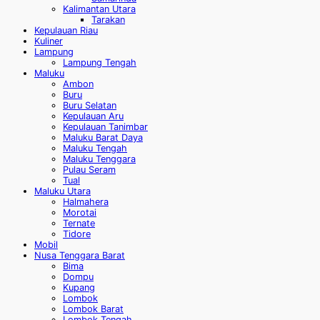
Kalimantan Utara
Tarakan
Kepulauan Riau
Kuliner
Lampung
Lampung Tengah
Maluku
Ambon
Buru
Buru Selatan
Kepulauan Aru
Kepulauan Tanimbar
Maluku Barat Daya
Maluku Tengah
Maluku Tenggara
Pulau Seram
Tual
Maluku Utara
Halmahera
Morotai
Ternate
Tidore
Mobil
Nusa Tenggara Barat
Bima
Dompu
Kupang
Lombok
Lombok Barat
Lombok Tengah