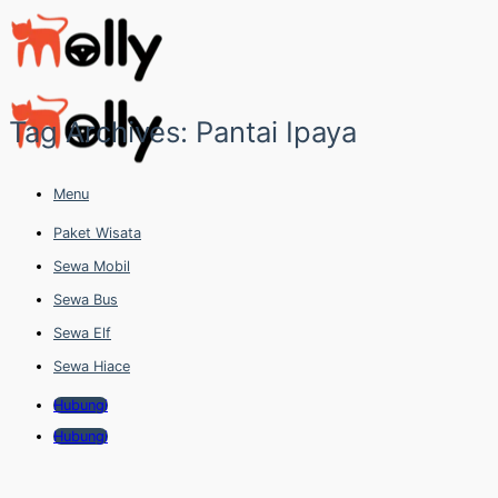
Skip
to
content
Tag Archives:
Pantai Ipaya
Menu
Paket Wisata
Sewa Mobil
Sewa Bus
Sewa Elf
Sewa Hiace
Hubungi
Hubungi