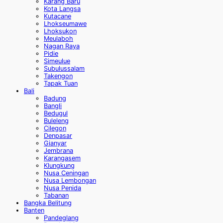
Karang Baru
Kota Langsa
Kutacane
Lhokseumawe
Lhoksukon
Meulaboh
Nagan Raya
Pidie
Simeulue
Subulussalam
Takengon
Tapak Tuan
Bali
Badung
Bangli
Bedugul
Buleleng
Cilegon
Denpasar
Gianyar
Jembrana
Karangasem
Klungkung
Nusa Ceningan
Nusa Lembongan
Nusa Penida
Tabanan
Bangka Belitung
Banten
Pandeglang