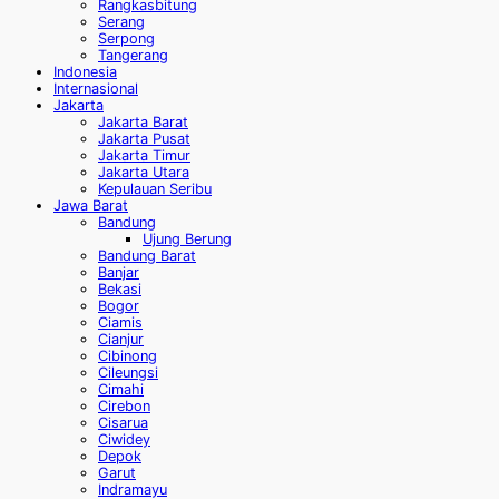
Rangkasbitung
Serang
Serpong
Tangerang
Indonesia
Internasional
Jakarta
Jakarta Barat
Jakarta Pusat
Jakarta Timur
Jakarta Utara
Kepulauan Seribu
Jawa Barat
Bandung
Ujung Berung
Bandung Barat
Banjar
Bekasi
Bogor
Ciamis
Cianjur
Cibinong
Cileungsi
Cimahi
Cirebon
Cisarua
Ciwidey
Depok
Garut
Indramayu