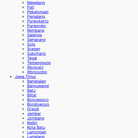
Magelang
Pati
Pekalongan
Pemalang
Purwokerto
Purworejo
Rembang
Salatiga
Semarang
Solo
Sragen
Sukoharjo
Tegal
Temanggung
Wonogiri
Wonosobo
Jawa Timur
Bangkalan
Banyuwangi
Batu
Blitar
Bojonegoro
Bondowoso
Gresik
Jember
Jombang
Kediri
Kota Batu
Lamongan
Lumajang