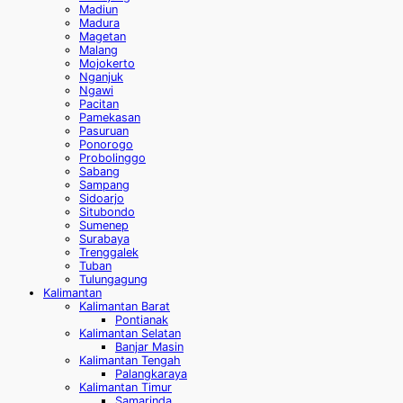
Madiun
Madura
Magetan
Malang
Mojokerto
Nganjuk
Ngawi
Pacitan
Pamekasan
Pasuruan
Ponorogo
Probolinggo
Sabang
Sampang
Sidoarjo
Situbondo
Sumenep
Surabaya
Trenggalek
Tuban
Tulungagung
Kalimantan
Kalimantan Barat
Pontianak
Kalimantan Selatan
Banjar Masin
Kalimantan Tengah
Palangkaraya
Kalimantan Timur
Samarinda