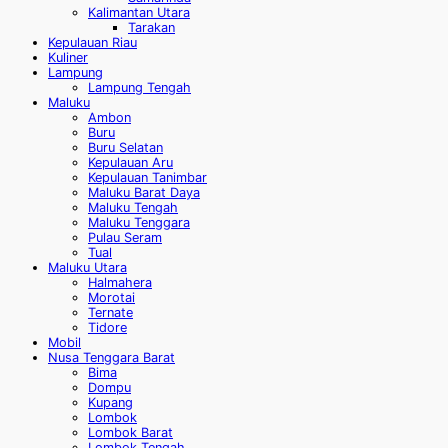
Kalimantan Utara
Tarakan
Kepulauan Riau
Kuliner
Lampung
Lampung Tengah
Maluku
Ambon
Buru
Buru Selatan
Kepulauan Aru
Kepulauan Tanimbar
Maluku Barat Daya
Maluku Tengah
Maluku Tenggara
Pulau Seram
Tual
Maluku Utara
Halmahera
Morotai
Ternate
Tidore
Mobil
Nusa Tenggara Barat
Bima
Dompu
Kupang
Lombok
Lombok Barat
Lombok Tengah