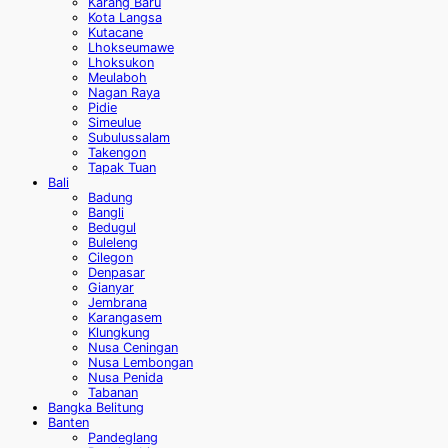
Karang Baru
Kota Langsa
Kutacane
Lhokseumawe
Lhoksukon
Meulaboh
Nagan Raya
Pidie
Simeulue
Subulussalam
Takengon
Tapak Tuan
Bali
Badung
Bangli
Bedugul
Buleleng
Cilegon
Denpasar
Gianyar
Jembrana
Karangasem
Klungkung
Nusa Ceningan
Nusa Lembongan
Nusa Penida
Tabanan
Bangka Belitung
Banten
Pandeglang