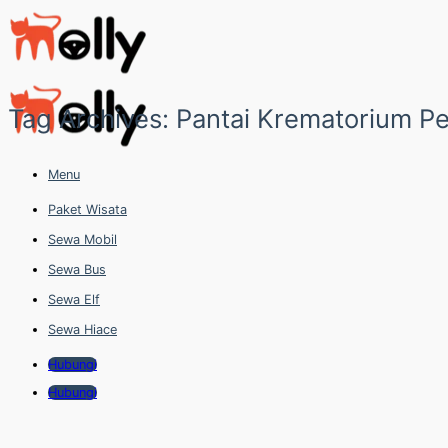
Skip
to
content
Tag Archives:
Pantai Krematorium P
Menu
Paket Wisata
Sewa Mobil
Sewa Bus
Sewa Elf
Sewa Hiace
Hubungi
Hubungi