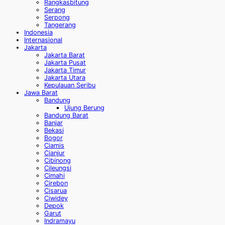
Rangkasbitung
Serang
Serpong
Tangerang
Indonesia
Internasional
Jakarta
Jakarta Barat
Jakarta Pusat
Jakarta Timur
Jakarta Utara
Kepulauan Seribu
Jawa Barat
Bandung
Ujung Berung
Bandung Barat
Banjar
Bekasi
Bogor
Ciamis
Cianjur
Cibinong
Cileungsi
Cimahi
Cirebon
Cisarua
Ciwidey
Depok
Garut
Indramayu