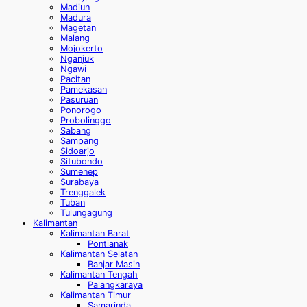
Madiun
Madura
Magetan
Malang
Mojokerto
Nganjuk
Ngawi
Pacitan
Pamekasan
Pasuruan
Ponorogo
Probolinggo
Sabang
Sampang
Sidoarjo
Situbondo
Sumenep
Surabaya
Trenggalek
Tuban
Tulungagung
Kalimantan
Kalimantan Barat
Pontianak
Kalimantan Selatan
Banjar Masin
Kalimantan Tengah
Palangkaraya
Kalimantan Timur
Samarinda