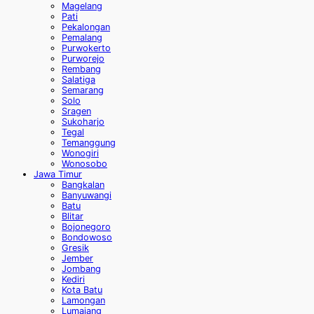
Magelang
Pati
Pekalongan
Pemalang
Purwokerto
Purworejo
Rembang
Salatiga
Semarang
Solo
Sragen
Sukoharjo
Tegal
Temanggung
Wonogiri
Wonosobo
Jawa Timur
Bangkalan
Banyuwangi
Batu
Blitar
Bojonegoro
Bondowoso
Gresik
Jember
Jombang
Kediri
Kota Batu
Lamongan
Lumajang