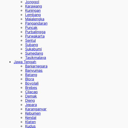
Jonggol
Karawang
Kuningan
Lembang
Majalengka
Pangandaran
Puncak
Purbalingga
Purwakarta
Sentul
Subang
Sukabumi
Sumedang
Tasikmalaya
Jawa Tengah
Banjarnegara
Banyumas
Batang
Blora
Boyolali
Brebes
Cilacap
Demak
Dieng
Jepara
Karanganyar
Kebumen
Kendal
Klaten
Kudus