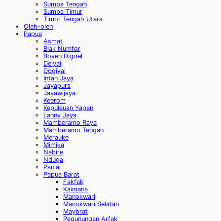
Sumba Tengah
Sumba Timur
Timor Tengah Utara
Oleh-oleh
Papua
Asmat
Biak Numfor
Boven Digoel
Deiyai
Dogiyai
Intan Jaya
Jayapura
Jayawijaya
Keerom
Kepulauan Yapen
Lanny Jaya
Mamberamo Raya
Mamberamo Tengah
Merauke
Mimika
Nabire
Nduga
Paniai
Papua Barat
Fakfak
Kaimana
Manokwari
Manokwari Selatan
Maybrat
Pegunungan Arfak