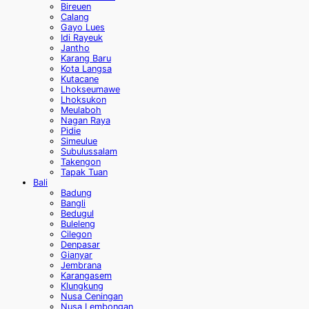
Bireuen
Calang
Gayo Lues
Idi Rayeuk
Jantho
Karang Baru
Kota Langsa
Kutacane
Lhokseumawe
Lhoksukon
Meulaboh
Nagan Raya
Pidie
Simeulue
Subulussalam
Takengon
Tapak Tuan
Bali
Badung
Bangli
Bedugul
Buleleng
Cilegon
Denpasar
Gianyar
Jembrana
Karangasem
Klungkung
Nusa Ceningan
Nusa Lembongan