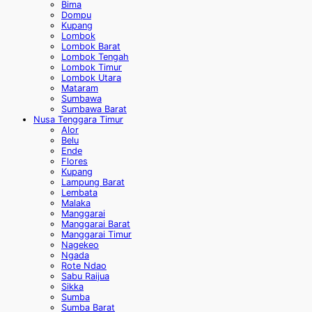
Bima
Dompu
Kupang
Lombok
Lombok Barat
Lombok Tengah
Lombok Timur
Lombok Utara
Mataram
Sumbawa
Sumbawa Barat
Nusa Tenggara Timur
Alor
Belu
Ende
Flores
Kupang
Lampung Barat
Lembata
Malaka
Manggarai
Manggarai Barat
Manggarai Timur
Nagekeo
Ngada
Rote Ndao
Sabu Raijua
Sikka
Sumba
Sumba Barat