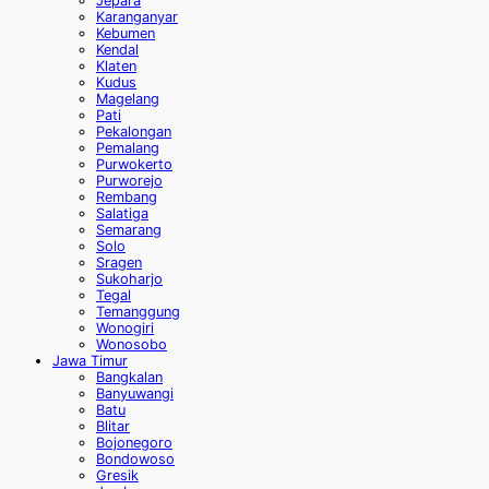
Jepara
Karanganyar
Kebumen
Kendal
Klaten
Kudus
Magelang
Pati
Pekalongan
Pemalang
Purwokerto
Purworejo
Rembang
Salatiga
Semarang
Solo
Sragen
Sukoharjo
Tegal
Temanggung
Wonogiri
Wonosobo
Jawa Timur
Bangkalan
Banyuwangi
Batu
Blitar
Bojonegoro
Bondowoso
Gresik