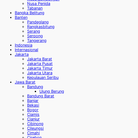
Nusa Penida
Tabanan
Bangka Belitung
Banten
Pandeglang
Rangkasbitung
Serang
Serpong
Tangerang
Indonesia
Internasional
Jakarta
Jakarta Barat
Jakarta Pusat
Jakarta Timur
Jakarta Utara
Kepulauan Seribu
Jawa Barat
Bandung
Ujung Berung
Bandung Barat
Banjar
Bekasi
Bogor
Ciamis
Cianjur
Cibinong
Cileungsi
Cimahi
Cirebon