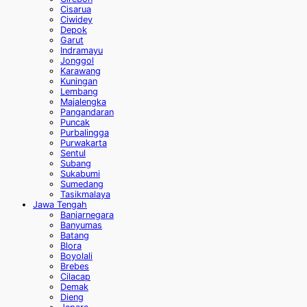
Cisarua
Ciwidey
Depok
Garut
Indramayu
Jonggol
Karawang
Kuningan
Lembang
Majalengka
Pangandaran
Puncak
Purbalingga
Purwakarta
Sentul
Subang
Sukabumi
Sumedang
Tasikmalaya
Jawa Tengah
Banjarnegara
Banyumas
Batang
Blora
Boyolali
Brebes
Cilacap
Demak
Dieng