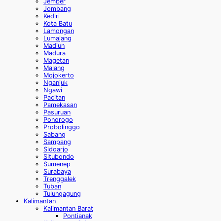
Jember
Jombang
Kediri
Kota Batu
Lamongan
Lumajang
Madiun
Madura
Magetan
Malang
Mojokerto
Nganjuk
Ngawi
Pacitan
Pamekasan
Pasuruan
Ponorogo
Probolinggo
Sabang
Sampang
Sidoarjo
Situbondo
Sumenep
Surabaya
Trenggalek
Tuban
Tulungagung
Kalimantan
Kalimantan Barat
Pontianak