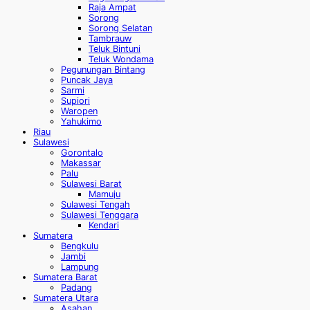
Raja Ampat
Sorong
Sorong Selatan
Tambrauw
Teluk Bintuni
Teluk Wondama
Pegunungan Bintang
Puncak Jaya
Sarmi
Supiori
Waropen
Yahukimo
Riau
Sulawesi
Gorontalo
Makassar
Palu
Sulawesi Barat
Mamuju
Sulawesi Tengah
Sulawesi Tenggara
Kendari
Sumatera
Bengkulu
Jambi
Lampung
Sumatera Barat
Padang
Sumatera Utara
Asahan