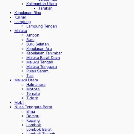
Kalimantan Utara
Tarakan
Kepulauan Riau
Kuliner
Lampung
Lampung Tengah
Maluku
Ambon
Buru
Buru Selatan
Kepulauan Aru
Kepulauan Tanimbar
Maluku Barat Daya
Maluku Tengah
Maluku Tenggara
Pulau Seram
Tual
Maluku Utara
Halmahera
Morotai
Ternate
Tidore
Mobil
Nusa Tenggara Barat
Bima
Dompu
Kupang
Lombok
Lombok Barat
Lombok Tengah