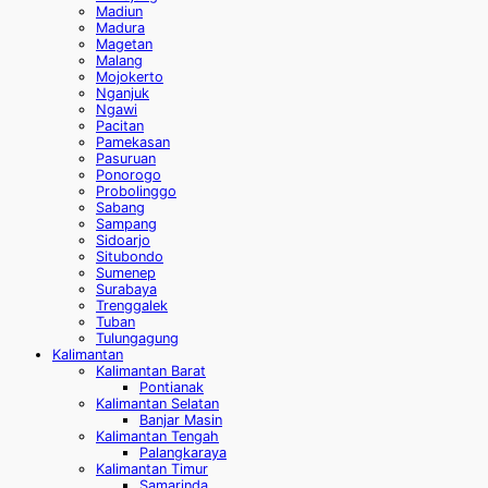
Madiun
Madura
Magetan
Malang
Mojokerto
Nganjuk
Ngawi
Pacitan
Pamekasan
Pasuruan
Ponorogo
Probolinggo
Sabang
Sampang
Sidoarjo
Situbondo
Sumenep
Surabaya
Trenggalek
Tuban
Tulungagung
Kalimantan
Kalimantan Barat
Pontianak
Kalimantan Selatan
Banjar Masin
Kalimantan Tengah
Palangkaraya
Kalimantan Timur
Samarinda