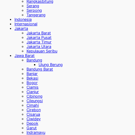
Rangkasbitung
Serang
Serpong
Tangerang
Indonesia
Internasional
Jakarta
Jakarta Barat
Jakarta Pusat
Jakarta Timur
Jakarta Utara
Kepulauan Seribu
Jawa Barat
Bandung
Ujung Berung
Bandung Barat
Banjar
Bekasi
Bogor
Ciamis
Cianjur
Cibinong
Cileungsi
Cimahi
Cirebon
Cisarua
Ciwidey
Depok
Garut
Indramayu