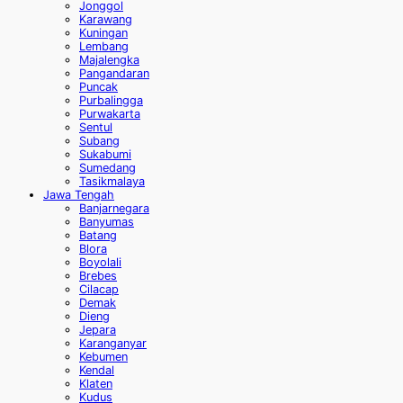
Jonggol
Karawang
Kuningan
Lembang
Majalengka
Pangandaran
Puncak
Purbalingga
Purwakarta
Sentul
Subang
Sukabumi
Sumedang
Tasikmalaya
Jawa Tengah
Banjarnegara
Banyumas
Batang
Blora
Boyolali
Brebes
Cilacap
Demak
Dieng
Jepara
Karanganyar
Kebumen
Kendal
Klaten
Kudus