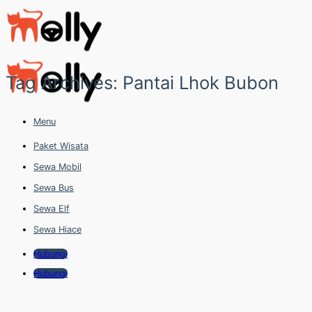
Skip
to
content
Tag Archives:
Pantai Lhok Bubon
Menu
Paket Wisata
Sewa Mobil
Sewa Bus
Sewa Elf
Sewa Hiace
Hubungi
Hubungi