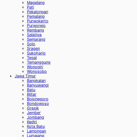
Magelang
Pati
Pekalongan
Pemalang
Purwokerto
Purworejo
Rembang
Salatiga
Semarang
Solo
Sragen
Sukoharjo
Tegal
Temanggung
Wonogiri
Wonosobo
Jawa Timur
Bangkalan
Banyuwangi
Batu
Blitar
Bojonegoro
Bondowoso
Gresik
Jember
Jombang
Kediri
Kota Batu
Lamongan
Lumajang