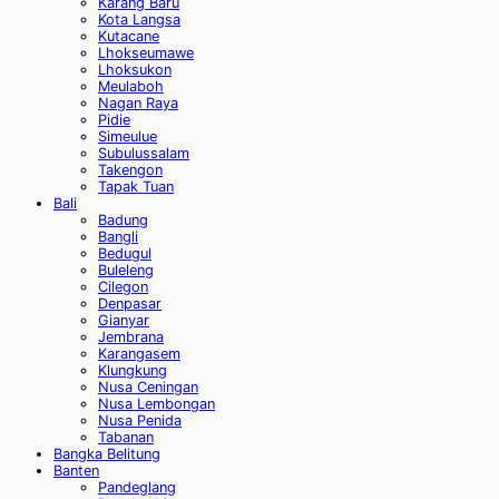
Karang Baru
Kota Langsa
Kutacane
Lhokseumawe
Lhoksukon
Meulaboh
Nagan Raya
Pidie
Simeulue
Subulussalam
Takengon
Tapak Tuan
Bali
Badung
Bangli
Bedugul
Buleleng
Cilegon
Denpasar
Gianyar
Jembrana
Karangasem
Klungkung
Nusa Ceningan
Nusa Lembongan
Nusa Penida
Tabanan
Bangka Belitung
Banten
Pandeglang