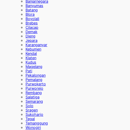
Banjarnegara
Banyumas
Batang
Blora
Boyolali
Brebes
Cilacap
Demak
Dieng
Jepara
Karanganyar
Kebumen
Kendal
Klaten
Kudus
Magelang
Pati
Pekalongan
Pemalang
Purwokerto
Purworejo
Rembang
Salatiga
Semarang
Solo
Sragen
Sukoharjo
Tegal
Temanggung
Wonogiri