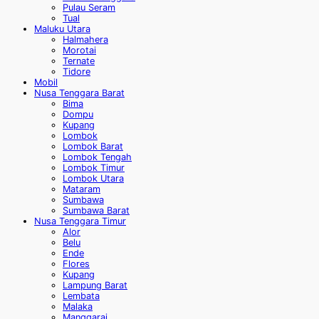
Pulau Seram
Tual
Maluku Utara
Halmahera
Morotai
Ternate
Tidore
Mobil
Nusa Tenggara Barat
Bima
Dompu
Kupang
Lombok
Lombok Barat
Lombok Tengah
Lombok Timur
Lombok Utara
Mataram
Sumbawa
Sumbawa Barat
Nusa Tenggara Timur
Alor
Belu
Ende
Flores
Kupang
Lampung Barat
Lembata
Malaka
Manggarai