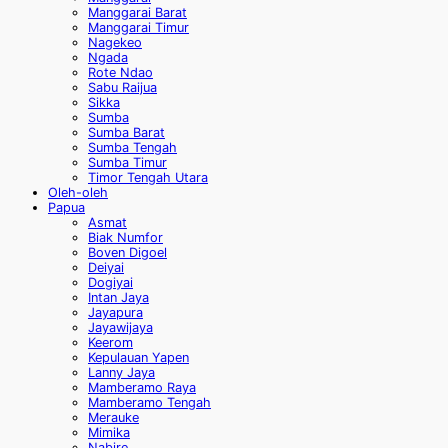
Manggarai Barat
Manggarai Timur
Nagekeo
Ngada
Rote Ndao
Sabu Raijua
Sikka
Sumba
Sumba Barat
Sumba Tengah
Sumba Timur
Timor Tengah Utara
Oleh-oleh
Papua
Asmat
Biak Numfor
Boven Digoel
Deiyai
Dogiyai
Intan Jaya
Jayapura
Jayawijaya
Keerom
Kepulauan Yapen
Lanny Jaya
Mamberamo Raya
Mamberamo Tengah
Merauke
Mimika
Nabire