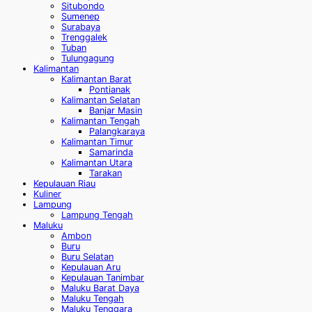
Situbondo
Sumenep
Surabaya
Trenggalek
Tuban
Tulungagung
Kalimantan
Kalimantan Barat
Pontianak
Kalimantan Selatan
Banjar Masin
Kalimantan Tengah
Palangkaraya
Kalimantan Timur
Samarinda
Kalimantan Utara
Tarakan
Kepulauan Riau
Kuliner
Lampung
Lampung Tengah
Maluku
Ambon
Buru
Buru Selatan
Kepulauan Aru
Kepulauan Tanimbar
Maluku Barat Daya
Maluku Tengah
Maluku Tenggara