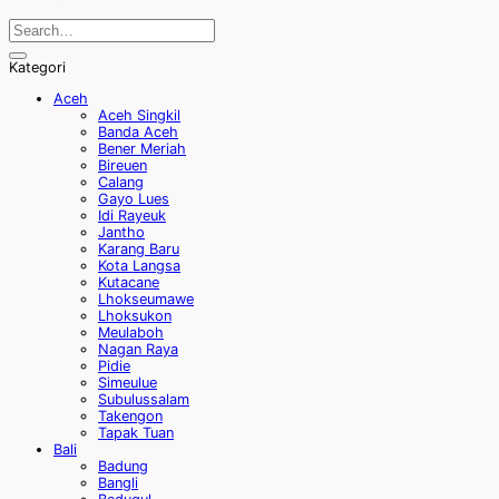
Kategori
Aceh
Aceh Singkil
Banda Aceh
Bener Meriah
Bireuen
Calang
Gayo Lues
Idi Rayeuk
Jantho
Karang Baru
Kota Langsa
Kutacane
Lhokseumawe
Lhoksukon
Meulaboh
Nagan Raya
Pidie
Simeulue
Subulussalam
Takengon
Tapak Tuan
Bali
Badung
Bangli