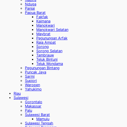
Nduga
Paniai
Papua Barat
Fakfak
Kaimana
Manokwari
Manokwari Selatan
Maybrat
Pegunungan Arfak
Raja Ampat
Sorong
Sorong Selatan
Tambrauw
Teluk Bintuni
Teluk Wondama
Pegunungan Bintang
Puncak Jaya
Sarmi
Supiori
Waropen
Yahukimo
Riau
Sulawesi
Gorontalo
Makassar
Palu
Sulawesi Barat
Mamuju
Sulawesi Tengah