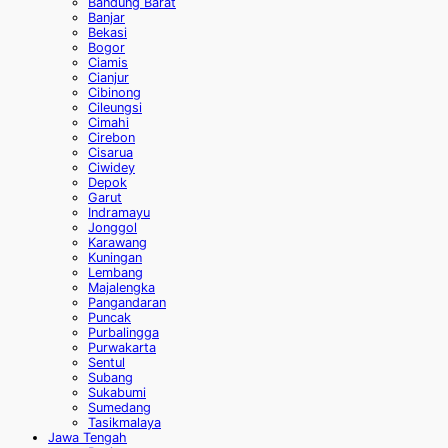
Bandung Barat
Banjar
Bekasi
Bogor
Ciamis
Cianjur
Cibinong
Cileungsi
Cimahi
Cirebon
Cisarua
Ciwidey
Depok
Garut
Indramayu
Jonggol
Karawang
Kuningan
Lembang
Majalengka
Pangandaran
Puncak
Purbalingga
Purwakarta
Sentul
Subang
Sukabumi
Sumedang
Tasikmalaya
Jawa Tengah