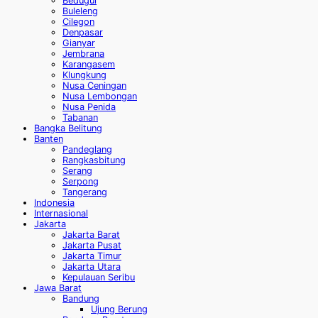
Bedugul
Buleleng
Cilegon
Denpasar
Gianyar
Jembrana
Karangasem
Klungkung
Nusa Ceningan
Nusa Lembongan
Nusa Penida
Tabanan
Bangka Belitung
Banten
Pandeglang
Rangkasbitung
Serang
Serpong
Tangerang
Indonesia
Internasional
Jakarta
Jakarta Barat
Jakarta Pusat
Jakarta Timur
Jakarta Utara
Kepulauan Seribu
Jawa Barat
Bandung
Ujung Berung