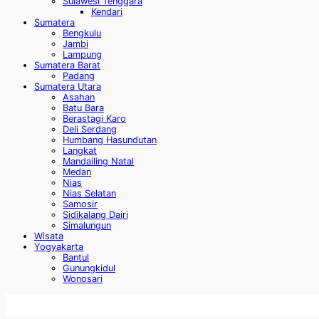
Sulawesi Tenggara
Kendari
Sumatera
Bengkulu
Jambi
Lampung
Sumatera Barat
Padang
Sumatera Utara
Asahan
Batu Bara
Berastagi Karo
Deli Serdang
Humbang Hasundutan
Langkat
Mandailing Natal
Medan
Nias
Nias Selatan
Samosir
Sidikalang Dairi
Simalungun
Wisata
Yogyakarta
Bantul
Gunungkidul
Wonosari