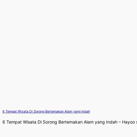
6 Tempat Wisata Di Sorong Bertemakan Alam yang Indah
6 Tempat Wisata Di Sorong Bertemakan Alam yang Indah – Hayoo si