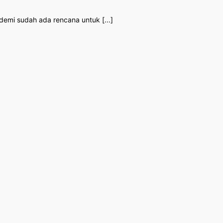
demi sudah ada rencana untuk [...]