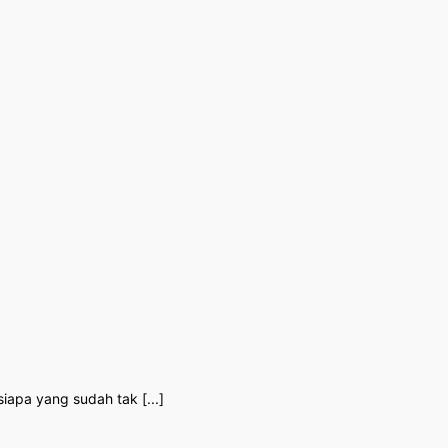
apa yang sudah tak [...]