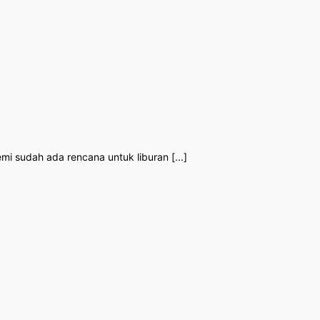
mi sudah ada rencana untuk liburan [...]