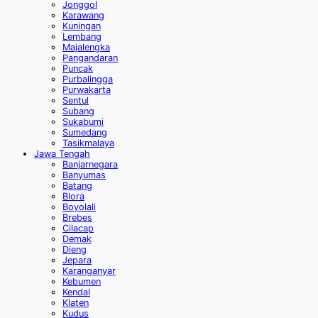
Jonggol
Karawang
Kuningan
Lembang
Majalengka
Pangandaran
Puncak
Purbalingga
Purwakarta
Sentul
Subang
Sukabumi
Sumedang
Tasikmalaya
Jawa Tengah
Banjarnegara
Banyumas
Batang
Blora
Boyolali
Brebes
Cilacap
Demak
Dieng
Jepara
Karanganyar
Kebumen
Kendal
Klaten
Kudus