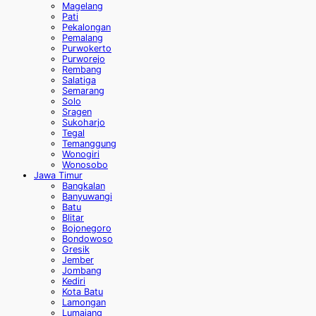
Magelang
Pati
Pekalongan
Pemalang
Purwokerto
Purworejo
Rembang
Salatiga
Semarang
Solo
Sragen
Sukoharjo
Tegal
Temanggung
Wonogiri
Wonosobo
Jawa Timur
Bangkalan
Banyuwangi
Batu
Blitar
Bojonegoro
Bondowoso
Gresik
Jember
Jombang
Kediri
Kota Batu
Lamongan
Lumajang