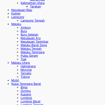
Kalimantan Utara
Tarakan
Kepulauan Riau
Kuliner
Lampung
Lampung Tengah
Maluku
Ambon
Buru
Buru Selatan
Kepulauan Aru
Kepulauan Tanimbar
Maluku Barat Daya
Maluku Tengah
Maluku Tenggara
Pulau Seram
Tual
Maluku Utara
Halmahera
Morotai
Ternate
Tidore
Mobil
Nusa Tenggara Barat
Bima
Dompu
Kupang
Lombok
Lombok Barat
Lombok Tengah