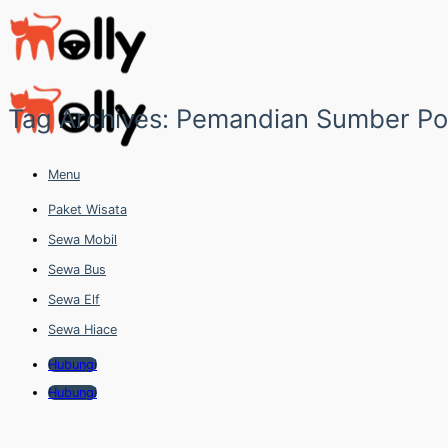
Skip
to
content
Tag Archives:
Pemandian Sumber P
Menu
Paket Wisata
Sewa Mobil
Sewa Bus
Sewa Elf
Sewa Hiace
Hubungi
Hubungi