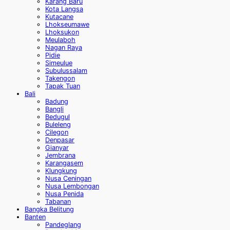
Karang Baru
Kota Langsa
Kutacane
Lhokseumawe
Lhoksukon
Meulaboh
Nagan Raya
Pidie
Simeulue
Subulussalam
Takengon
Tapak Tuan
Bali
Badung
Bangli
Bedugul
Buleleng
Cilegon
Denpasar
Gianyar
Jembrana
Karangasem
Klungkung
Nusa Ceningan
Nusa Lembongan
Nusa Penida
Tabanan
Bangka Belitung
Banten
Pandeglang