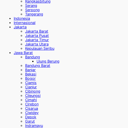
Rangkasbitung
Serang
Serpong
Tangerang
Indonesia
Internasional
Jakarta
Jakarta Barat
Jakarta Pusat
Jakarta Timur
Jakarta Utara
Kepulauan Seribu
Jawa Barat
Bandung
Ujung Berung
Bandung Barat
Banjar
Bekasi
Bogor
Ciamis
Cianjur
Cibinong
Cileungsi
Cimahi
Cirebon
Cisarua
Ciwidey
Depok
Garut
Indramayu