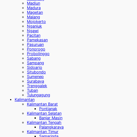
Madiun
Madura
Magetan
Malang
Mojokerto
Nganjuk
Ngawi
Pacitan
Pamekasan
Pasuruan
Ponorogo
Probolinggo
Sabang
Sampang
Sidoarjo
Situbondo
Sumenep
Surabaya
Trenggalek
Tuban
Tulungagung
Kalimantan
Kalimantan Barat
Pontianak
Kalimantan Selatan
Banjar Masin
Kalimantan Tengah
Palangkaraya
Kalimantan Timur
Samarinda