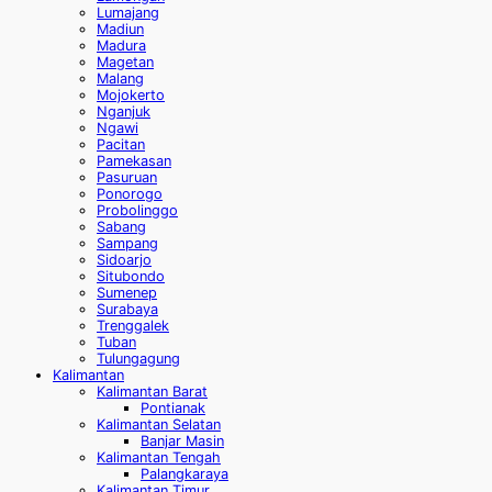
Lumajang
Madiun
Madura
Magetan
Malang
Mojokerto
Nganjuk
Ngawi
Pacitan
Pamekasan
Pasuruan
Ponorogo
Probolinggo
Sabang
Sampang
Sidoarjo
Situbondo
Sumenep
Surabaya
Trenggalek
Tuban
Tulungagung
Kalimantan
Kalimantan Barat
Pontianak
Kalimantan Selatan
Banjar Masin
Kalimantan Tengah
Palangkaraya
Kalimantan Timur