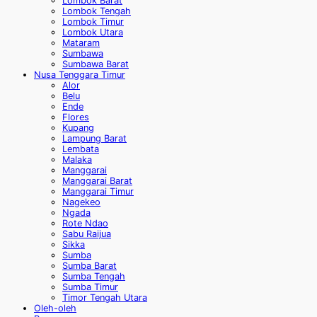
Lombok Barat
Lombok Tengah
Lombok Timur
Lombok Utara
Mataram
Sumbawa
Sumbawa Barat
Nusa Tenggara Timur
Alor
Belu
Ende
Flores
Kupang
Lampung Barat
Lembata
Malaka
Manggarai
Manggarai Barat
Manggarai Timur
Nagekeo
Ngada
Rote Ndao
Sabu Raijua
Sikka
Sumba
Sumba Barat
Sumba Tengah
Sumba Timur
Timor Tengah Utara
Oleh-oleh