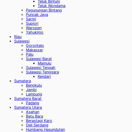
Teluk Bintuni
Teluk Wondama
Pegunungan Bintang
Puncak Jaya
Sarmi
Supiori
Waropen
Yahukimo
Riau
Sulawesi
Gorontalo
Makassar
Palu
Sulawesi Barat
Mamuju
Sulawesi Tengah
Sulawesi Tenggara
Kendari
Sumatera
Bengkulu
Jambi
Lampung
Sumatera Barat
Padang
Sumatera Utara
Asahan
Batu Bara
Berastagi Karo
Deli Serdang
Humbang Hasundutan