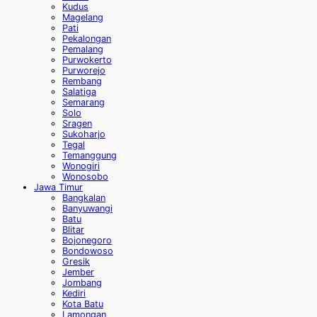
Kudus
Magelang
Pati
Pekalongan
Pemalang
Purwokerto
Purworejo
Rembang
Salatiga
Semarang
Solo
Sragen
Sukoharjo
Tegal
Temanggung
Wonogiri
Wonosobo
Jawa Timur
Bangkalan
Banyuwangi
Batu
Blitar
Bojonegoro
Bondowoso
Gresik
Jember
Jombang
Kediri
Kota Batu
Lamongan