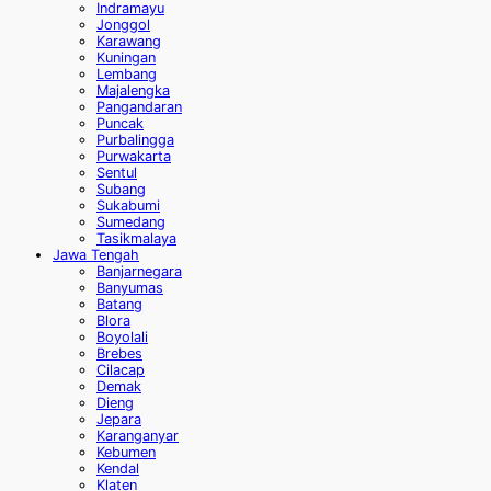
Indramayu
Jonggol
Karawang
Kuningan
Lembang
Majalengka
Pangandaran
Puncak
Purbalingga
Purwakarta
Sentul
Subang
Sukabumi
Sumedang
Tasikmalaya
Jawa Tengah
Banjarnegara
Banyumas
Batang
Blora
Boyolali
Brebes
Cilacap
Demak
Dieng
Jepara
Karanganyar
Kebumen
Kendal
Klaten