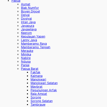
Papua
Asmat
Biak Numfor
Boven Digoel
Deiyai
Dogiyai
Intan Jaya
Jayapura
Jayawijaya
Keerom
Kepulauan Yapen
Lanny Jaya
Mamberamo Raya
Mamberamo Tengah
Merauke
Mimika
Nabire
Nduga
Paniai
Papua Barat
Fakfak
Kaimana
Manokwari
Manokwari Selatan
Maybrat
Pegunungan Arfak
Raja Ampat
Sorong
Sorong Selatan
Tambrauw