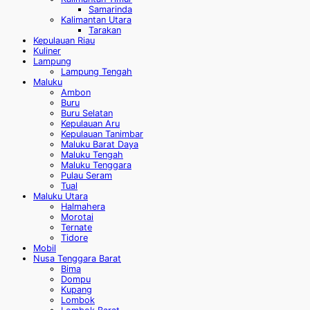
Samarinda
Kalimantan Utara
Tarakan
Kepulauan Riau
Kuliner
Lampung
Lampung Tengah
Maluku
Ambon
Buru
Buru Selatan
Kepulauan Aru
Kepulauan Tanimbar
Maluku Barat Daya
Maluku Tengah
Maluku Tenggara
Pulau Seram
Tual
Maluku Utara
Halmahera
Morotai
Ternate
Tidore
Mobil
Nusa Tenggara Barat
Bima
Dompu
Kupang
Lombok