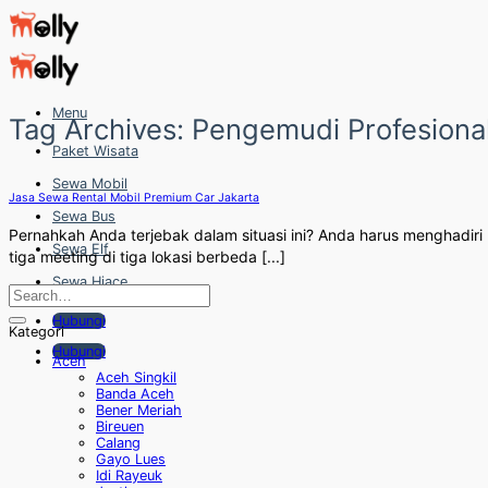
Skip
to
content
Menu
Tag Archives:
Pengemudi Profesiona
Paket Wisata
Sewa Mobil
Jasa Sewa Rental Mobil Premium Car Jakarta
Sewa Bus
Pernahkah Anda terjebak dalam situasi ini? Anda harus menghadiri
Sewa Elf
tiga meeting di tiga lokasi berbeda [...]
Sewa Hiace
Hubungi
Kategori
Hubungi
Aceh
Aceh Singkil
Banda Aceh
Bener Meriah
Bireuen
Calang
Gayo Lues
Idi Rayeuk