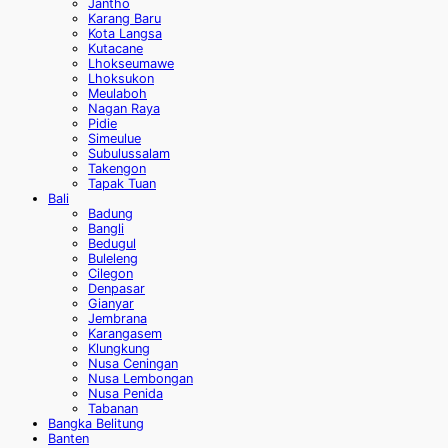
Jantho
Karang Baru
Kota Langsa
Kutacane
Lhokseumawe
Lhoksukon
Meulaboh
Nagan Raya
Pidie
Simeulue
Subulussalam
Takengon
Tapak Tuan
Bali
Badung
Bangli
Bedugul
Buleleng
Cilegon
Denpasar
Gianyar
Jembrana
Karangasem
Klungkung
Nusa Ceningan
Nusa Lembongan
Nusa Penida
Tabanan
Bangka Belitung
Banten