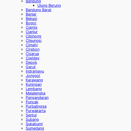
Bandung
Ujung Berung
Bandung Barat
Banjar
Bekasi
Bogor
Ciamis
Cianjur
Cibinong
Cileungsi
Cimahi
Cirebon
Cisarua
Ciwidey
Depok
Garut
Indramayu
Jonggol
Karawang
Kuningan
Lembang
Majalengka
Pangandaran
Puncak
Purbalingga
Purwakarta
Sentul
Subang
Sukabumi
Sumedang