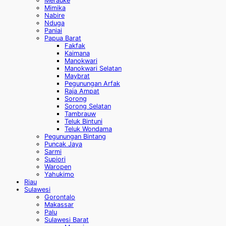
Merauke
Mimika
Nabire
Nduga
Paniai
Papua Barat
Fakfak
Kaimana
Manokwari
Manokwari Selatan
Maybrat
Pegunungan Arfak
Raja Ampat
Sorong
Sorong Selatan
Tambrauw
Teluk Bintuni
Teluk Wondama
Pegunungan Bintang
Puncak Jaya
Sarmi
Supiori
Waropen
Yahukimo
Riau
Sulawesi
Gorontalo
Makassar
Palu
Sulawesi Barat