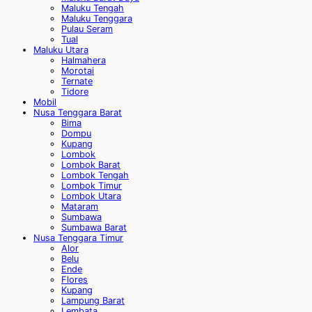
Maluku Tengah
Maluku Tenggara
Pulau Seram
Tual
Maluku Utara
Halmahera
Morotai
Ternate
Tidore
Mobil
Nusa Tenggara Barat
Bima
Dompu
Kupang
Lombok
Lombok Barat
Lombok Tengah
Lombok Timur
Lombok Utara
Mataram
Sumbawa
Sumbawa Barat
Nusa Tenggara Timur
Alor
Belu
Ende
Flores
Kupang
Lampung Barat
Lembata