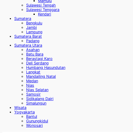
Mamuju
Sulawesi Tengah
Sulawesi Tenggara
Kendari
Sumatera
Bengkulu
Jambi
Lampung
Sumatera Barat
Padang
Sumatera Utara
Asahan
Batu Bara
Berastagi Karo
Deli Serdang
Humbang Hasundutan
Langkat
Mandailing Natal
Medan
Nias
Nias Selatan
Samosir
Sidikalang Dairi
Simalungun
Wisata
Yogyakarta
Bantul
Gunungkidul
Wonosari