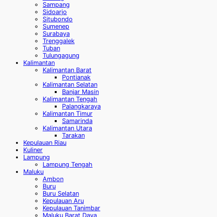
Sampang
Sidoarjo
Situbondo
Sumenep
Surabaya
Trenggalek
Tuban
Tulungagung
Kalimantan
Kalimantan Barat
Pontianak
Kalimantan Selatan
Banjar Masin
Kalimantan Tengah
Palangkaraya
Kalimantan Timur
Samarinda
Kalimantan Utara
Tarakan
Kepulauan Riau
Kuliner
Lampung
Lampung Tengah
Maluku
Ambon
Buru
Buru Selatan
Kepulauan Aru
Kepulauan Tanimbar
Maluku Barat Daya