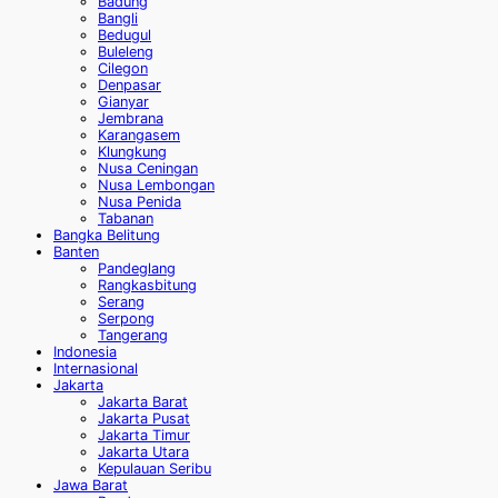
Badung
Bangli
Bedugul
Buleleng
Cilegon
Denpasar
Gianyar
Jembrana
Karangasem
Klungkung
Nusa Ceningan
Nusa Lembongan
Nusa Penida
Tabanan
Bangka Belitung
Banten
Pandeglang
Rangkasbitung
Serang
Serpong
Tangerang
Indonesia
Internasional
Jakarta
Jakarta Barat
Jakarta Pusat
Jakarta Timur
Jakarta Utara
Kepulauan Seribu
Jawa Barat