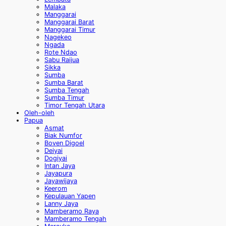
Malaka
Manggarai
Manggarai Barat
Manggarai Timur
Nagekeo
Ngada
Rote Ndao
Sabu Raijua
Sikka
Sumba
Sumba Barat
Sumba Tengah
Sumba Timur
Timor Tengah Utara
Oleh-oleh
Papua
Asmat
Biak Numfor
Boven Digoel
Deiyai
Dogiyai
Intan Jaya
Jayapura
Jayawijaya
Keerom
Kepulauan Yapen
Lanny Jaya
Mamberamo Raya
Mamberamo Tengah