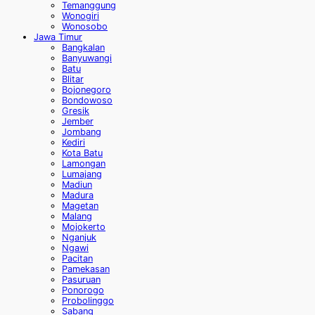
Temanggung
Wonogiri
Wonosobo
Jawa Timur
Bangkalan
Banyuwangi
Batu
Blitar
Bojonegoro
Bondowoso
Gresik
Jember
Jombang
Kediri
Kota Batu
Lamongan
Lumajang
Madiun
Madura
Magetan
Malang
Mojokerto
Nganjuk
Ngawi
Pacitan
Pamekasan
Pasuruan
Ponorogo
Probolinggo
Sabang