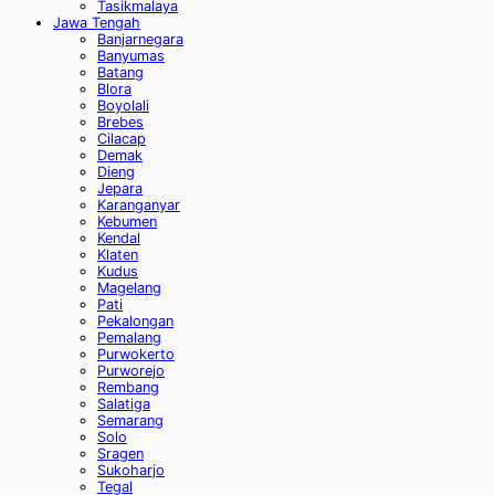
Tasikmalaya
Jawa Tengah
Banjarnegara
Banyumas
Batang
Blora
Boyolali
Brebes
Cilacap
Demak
Dieng
Jepara
Karanganyar
Kebumen
Kendal
Klaten
Kudus
Magelang
Pati
Pekalongan
Pemalang
Purwokerto
Purworejo
Rembang
Salatiga
Semarang
Solo
Sragen
Sukoharjo
Tegal