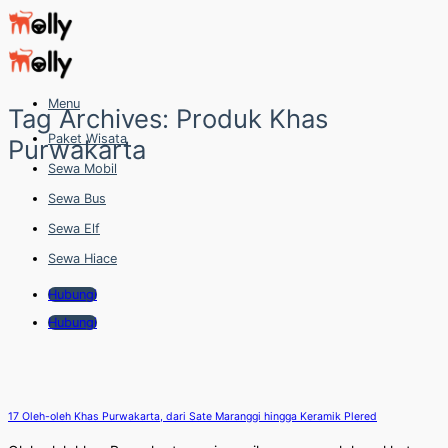
Skip
to
content
Menu
Tag Archives:
Produk Khas
Paket Wisata
Purwakarta
Sewa Mobil
Sewa Bus
Sewa Elf
Sewa Hiace
Hubungi
Hubungi
17 Oleh-oleh Khas Purwakarta, dari Sate Maranggi hingga Keramik Plered