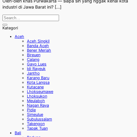
Oleh-oleh khas Purwakarta — siapa sih yang nggak kenal kota
industri di Jawa Barat ini? [...]
Kategori
Aceh
Aceh Singkil
Banda Aceh
Bener Meriah
Bireuen
Calang
Gayo Lues
Idi Rayeuk
Jantho
Karang Baru
Kota Langsa
Kutacane
Lhokseumawe
Lhoksukon
Meulaboh
Nagan Raya
Pidie
Simeulue
Subulussalam
Takengon
Tapak Tuan
Bali