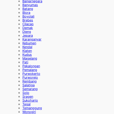
Banjarnegara
Banyumas
Batang
Blora
Boyolali
Brebes
Cilacap
Demak
Dieng
Jepara
Karanganyar
Kebumen
Kendal
Klaten
Kudus
Magelang
Pati
Pekalongan
Pemalang
Purwokerto
Purworejo
Rembang
Salatiga
Semarang
Solo
Sragen
Sukoharjo
Tegal
Temanggung
Wonogiri