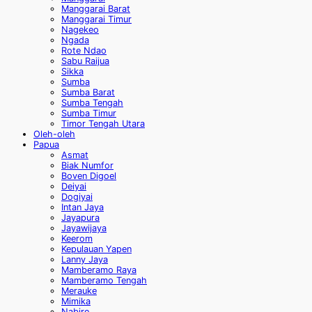
Manggarai Barat
Manggarai Timur
Nagekeo
Ngada
Rote Ndao
Sabu Raijua
Sikka
Sumba
Sumba Barat
Sumba Tengah
Sumba Timur
Timor Tengah Utara
Oleh-oleh
Papua
Asmat
Biak Numfor
Boven Digoel
Deiyai
Dogiyai
Intan Jaya
Jayapura
Jayawijaya
Keerom
Kepulauan Yapen
Lanny Jaya
Mamberamo Raya
Mamberamo Tengah
Merauke
Mimika
Nabire