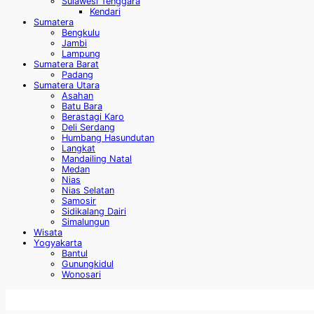
Sulawesi Tenggara
Kendari
Sumatera
Bengkulu
Jambi
Lampung
Sumatera Barat
Padang
Sumatera Utara
Asahan
Batu Bara
Berastagi Karo
Deli Serdang
Humbang Hasundutan
Langkat
Mandailing Natal
Medan
Nias
Nias Selatan
Samosir
Sidikalang Dairi
Simalungun
Wisata
Yogyakarta
Bantul
Gunungkidul
Wonosari