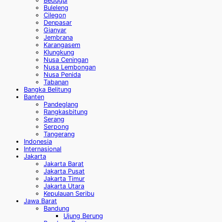
Bedugul
Buleleng
Cilegon
Denpasar
Gianyar
Jembrana
Karangasem
Klungkung
Nusa Ceningan
Nusa Lembongan
Nusa Penida
Tabanan
Bangka Belitung
Banten
Pandeglang
Rangkasbitung
Serang
Serpong
Tangerang
Indonesia
Internasional
Jakarta
Jakarta Barat
Jakarta Pusat
Jakarta Timur
Jakarta Utara
Kepulauan Seribu
Jawa Barat
Bandung
Ujung Berung