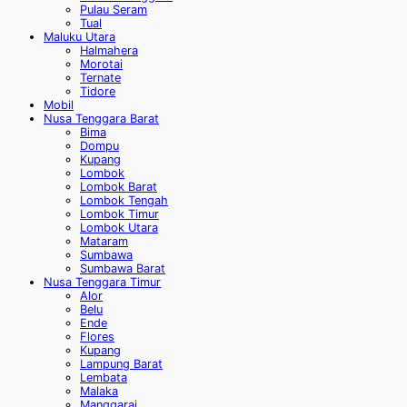
Pulau Seram
Tual
Maluku Utara
Halmahera
Morotai
Ternate
Tidore
Mobil
Nusa Tenggara Barat
Bima
Dompu
Kupang
Lombok
Lombok Barat
Lombok Tengah
Lombok Timur
Lombok Utara
Mataram
Sumbawa
Sumbawa Barat
Nusa Tenggara Timur
Alor
Belu
Ende
Flores
Kupang
Lampung Barat
Lembata
Malaka
Manggarai