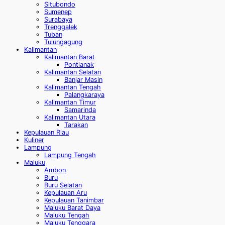
Situbondo
Sumenep
Surabaya
Trenggalek
Tuban
Tulungagung
Kalimantan
Kalimantan Barat
Pontianak
Kalimantan Selatan
Banjar Masin
Kalimantan Tengah
Palangkaraya
Kalimantan Timur
Samarinda
Kalimantan Utara
Tarakan
Kepulauan Riau
Kuliner
Lampung
Lampung Tengah
Maluku
Ambon
Buru
Buru Selatan
Kepulauan Aru
Kepulauan Tanimbar
Maluku Barat Daya
Maluku Tengah
Maluku Tenggara