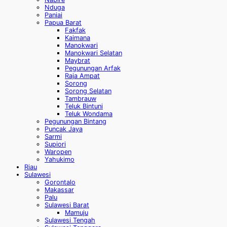
Nduga
Paniai
Papua Barat
Fakfak
Kaimana
Manokwari
Manokwari Selatan
Maybrat
Pegunungan Arfak
Raja Ampat
Sorong
Sorong Selatan
Tambrauw
Teluk Bintuni
Teluk Wondama
Pegunungan Bintang
Puncak Jaya
Sarmi
Supiori
Waropen
Yahukimo
Riau
Sulawesi
Gorontalo
Makassar
Palu
Sulawesi Barat
Mamuju
Sulawesi Tengah