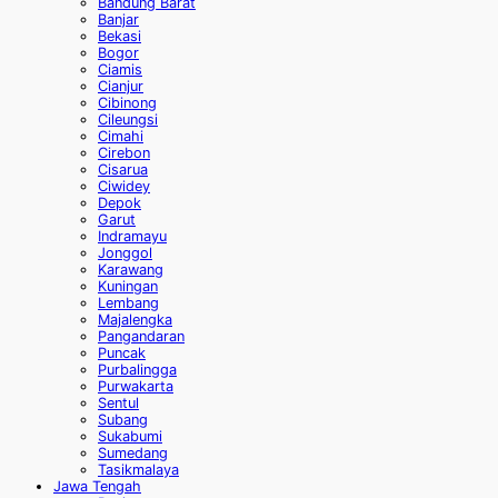
Bandung Barat
Banjar
Bekasi
Bogor
Ciamis
Cianjur
Cibinong
Cileungsi
Cimahi
Cirebon
Cisarua
Ciwidey
Depok
Garut
Indramayu
Jonggol
Karawang
Kuningan
Lembang
Majalengka
Pangandaran
Puncak
Purbalingga
Purwakarta
Sentul
Subang
Sukabumi
Sumedang
Tasikmalaya
Jawa Tengah