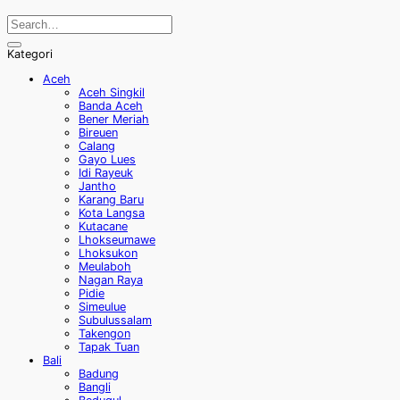
Kategori
Aceh
Aceh Singkil
Banda Aceh
Bener Meriah
Bireuen
Calang
Gayo Lues
Idi Rayeuk
Jantho
Karang Baru
Kota Langsa
Kutacane
Lhokseumawe
Lhoksukon
Meulaboh
Nagan Raya
Pidie
Simeulue
Subulussalam
Takengon
Tapak Tuan
Bali
Badung
Bangli