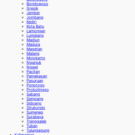
Bondowoso
Gresik
Jember
Jombang
Kediri
Kota Batu
Lamongan
Lumajang
Madiun
Madura
Magetan
Malang
Mojokerto
Nganjuk
Ngawi
Pacitan
Pamekasan
Pasuruan
Ponorogo
Probolinggo
Sabang
Sampang
Sidoarjo
Situbondo
Sumenep
Surabaya
Trenggalek
Tuban
Tulungagung
Kalimantan