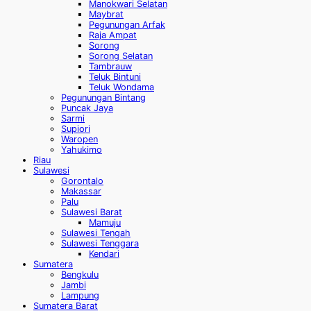
Manokwari Selatan
Maybrat
Pegunungan Arfak
Raja Ampat
Sorong
Sorong Selatan
Tambrauw
Teluk Bintuni
Teluk Wondama
Pegunungan Bintang
Puncak Jaya
Sarmi
Supiori
Waropen
Yahukimo
Riau
Sulawesi
Gorontalo
Makassar
Palu
Sulawesi Barat
Mamuju
Sulawesi Tengah
Sulawesi Tenggara
Kendari
Sumatera
Bengkulu
Jambi
Lampung
Sumatera Barat