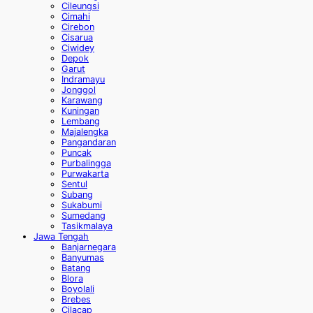
Cileungsi
Cimahi
Cirebon
Cisarua
Ciwidey
Depok
Garut
Indramayu
Jonggol
Karawang
Kuningan
Lembang
Majalengka
Pangandaran
Puncak
Purbalingga
Purwakarta
Sentul
Subang
Sukabumi
Sumedang
Tasikmalaya
Jawa Tengah
Banjarnegara
Banyumas
Batang
Blora
Boyolali
Brebes
Cilacap