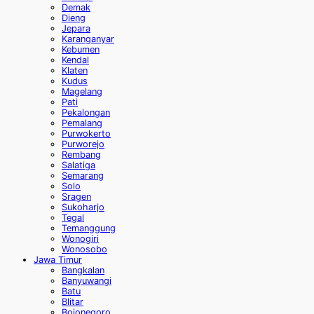
Demak
Dieng
Jepara
Karanganyar
Kebumen
Kendal
Klaten
Kudus
Magelang
Pati
Pekalongan
Pemalang
Purwokerto
Purworejo
Rembang
Salatiga
Semarang
Solo
Sragen
Sukoharjo
Tegal
Temanggung
Wonogiri
Wonosobo
Jawa Timur
Bangkalan
Banyuwangi
Batu
Blitar
Bojonegoro