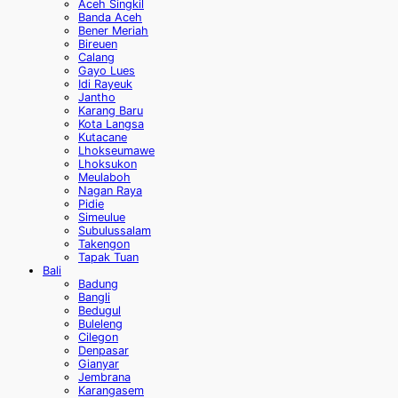
Aceh Singkil
Banda Aceh
Bener Meriah
Bireuen
Calang
Gayo Lues
Idi Rayeuk
Jantho
Karang Baru
Kota Langsa
Kutacane
Lhokseumawe
Lhoksukon
Meulaboh
Nagan Raya
Pidie
Simeulue
Subulussalam
Takengon
Tapak Tuan
Bali
Badung
Bangli
Bedugul
Buleleng
Cilegon
Denpasar
Gianyar
Jembrana
Karangasem