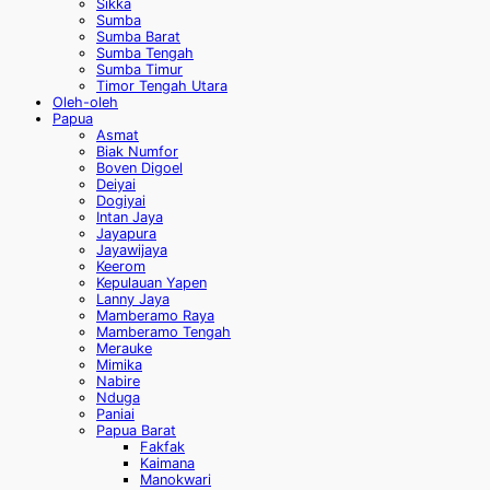
Sikka
Sumba
Sumba Barat
Sumba Tengah
Sumba Timur
Timor Tengah Utara
Oleh-oleh
Papua
Asmat
Biak Numfor
Boven Digoel
Deiyai
Dogiyai
Intan Jaya
Jayapura
Jayawijaya
Keerom
Kepulauan Yapen
Lanny Jaya
Mamberamo Raya
Mamberamo Tengah
Merauke
Mimika
Nabire
Nduga
Paniai
Papua Barat
Fakfak
Kaimana
Manokwari