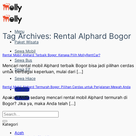
Skip
to
content
Menu
Tag Archives:
Rental Alphard Bogor
Paket Wisata
Sewa Mobil
Rental Mobil Alphard Terbaik Bogor: Kenapa Pilih MollyRentCar?
Sewa Bus
Mencari rental mobil Alphard terbaik Bogor bisa jadi pilihan cerdas
Sewa Elf
untuk berbagai keperluan, mulai dari [...]
Sewa Hiace
Rental Mobil Alphard Termurah Bogor: Pilihan Cerdas untuk Perjalanan Mewah Anda
Hubungi
Apakah Anda sedang mencari rental mobil Alphard termurah di
Hubungi
Bogor? Jika ya, maka Anda telah [...]
Kategori
Aceh