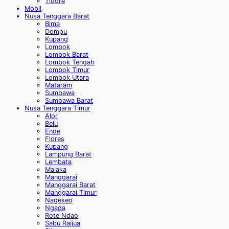
Tidore
Mobil
Nusa Tenggara Barat
Bima
Dompu
Kupang
Lombok
Lombok Barat
Lombok Tengah
Lombok Timur
Lombok Utara
Mataram
Sumbawa
Sumbawa Barat
Nusa Tenggara Timur
Alor
Belu
Ende
Flores
Kupang
Lampung Barat
Lembata
Malaka
Manggarai
Manggarai Barat
Manggarai Timur
Nagekeo
Ngada
Rote Ndao
Sabu Raijua