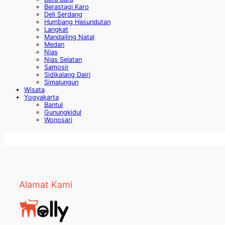
Berastagi Karo
Deli Serdang
Humbang Hasundutan
Langkat
Mandailing Natal
Medan
Nias
Nias Selatan
Samosir
Sidikalang Dairi
Simalungun
Wisata
Yogyakarta
Bantul
Gunungkidul
Wonosari
Alamat Kami