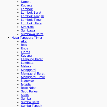
Dompu
Kupang
Lombok
Lombok Barat
Lombok Tengah
Lombok Timur
Lombok Utara
Mataram
Sumbawa
Sumbawa Barat
Nusa Tenggara Timur
Alor
Belu
Ende
Flores
Kupang
Lampung Barat
Lembata
Malaka
Manggarai
Manggarai Barat
Manggarai Timur
Nagekeo
Ngada
Rote Ndao
Sabu Raijua
Sikka
Sumba
Sumba Barat
Sumba Tengah