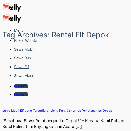
Skip
to
content
Menu
Tag Archives:
Rental Elf Depok
Paket Wisata
Sewa Mobil
Sewa Bus
Sewa Elf
Sewa Hiace
Hubungi
Hubungi
Jenis Mobil Elf yang Tersedia di Molly Rent Car untuk Perjalanan ke Depok
“Susahnya Bawa Rombongan ke Depok!” – Kenapa Kami Paham
Betul Kalimat Ini Bayangkan ini: Acara [...]