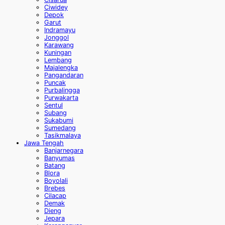
Ciwidey
Depok
Garut
Indramayu
Jonggol
Karawang
Kuningan
Lembang
Majalengka
Pangandaran
Puncak
Purbalingga
Purwakarta
Sentul
Subang
Sukabumi
Sumedang
Tasikmalaya
Jawa Tengah
Banjarnegara
Banyumas
Batang
Blora
Boyolali
Brebes
Cilacap
Demak
Dieng
Jepara