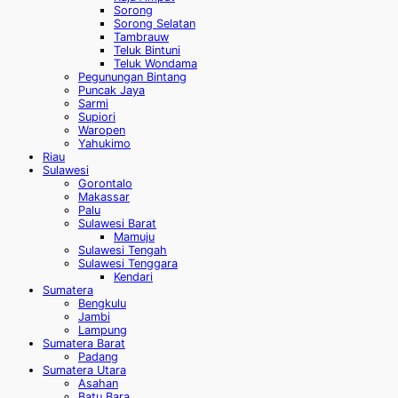
Sorong
Sorong Selatan
Tambrauw
Teluk Bintuni
Teluk Wondama
Pegunungan Bintang
Puncak Jaya
Sarmi
Supiori
Waropen
Yahukimo
Riau
Sulawesi
Gorontalo
Makassar
Palu
Sulawesi Barat
Mamuju
Sulawesi Tengah
Sulawesi Tenggara
Kendari
Sumatera
Bengkulu
Jambi
Lampung
Sumatera Barat
Padang
Sumatera Utara
Asahan
Batu Bara