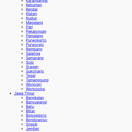
Karanganyar
Kebumen
Kendal
Klaten
Kudus
Magelang
Pati
Pekalongan
Pemalang
Purwokerto
Purworejo
Rembang
Salatiga
Semarang
Solo
Sragen
Sukoharjo
Tegal
Temanggung
Wonogiri
Wonosobo
Jawa Timur
Bangkalan
Banyuwangi
Batu
Blitar
Bojonegoro
Bondowoso
Gresik
Jember