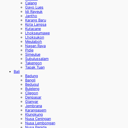
Calang
Gayo Lues
Idi Rayeuk
Jantho
Karang Baru
Kota Langsa
Kutacane
Lhokseumawe
Lhoksukon
Meulaboh
Nagan Raya
Pidie
Simeulue
Subulussalam
Takengon
Tapak Tuan
Bali
Badung
Bangli
Bedugul
Buleleng
Cilegon
Denpasar
Gianyar
Jembrana
Karangasem
Klungkung
Nusa Ceningan
Nusa Lembongan
Nusa Penida