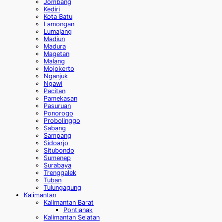
Jombang
Kediri
Kota Batu
Lamongan
Lumajang
Madiun
Madura
Magetan
Malang
Mojokerto
Nganjuk
Ngawi
Pacitan
Pamekasan
Pasuruan
Ponorogo
Probolinggo
Sabang
Sampang
Sidoarjo
Situbondo
Sumenep
Surabaya
Trenggalek
Tuban
Tulungagung
Kalimantan
Kalimantan Barat
Pontianak
Kalimantan Selatan