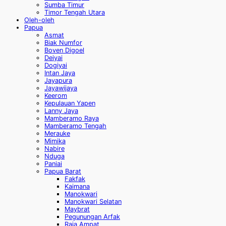
Sumba Timur
Timor Tengah Utara
Oleh-oleh
Papua
Asmat
Biak Numfor
Boven Digoel
Deiyai
Dogiyai
Intan Jaya
Jayapura
Jayawijaya
Keerom
Kepulauan Yapen
Lanny Jaya
Mamberamo Raya
Mamberamo Tengah
Merauke
Mimika
Nabire
Nduga
Paniai
Papua Barat
Fakfak
Kaimana
Manokwari
Manokwari Selatan
Maybrat
Pegunungan Arfak
Raja Ampat