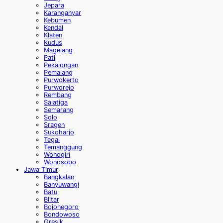
Jepara
Karanganyar
Kebumen
Kendal
Klaten
Kudus
Magelang
Pati
Pekalongan
Pemalang
Purwokerto
Purworejo
Rembang
Salatiga
Semarang
Solo
Sragen
Sukoharjo
Tegal
Temanggung
Wonogiri
Wonosobo
Jawa Timur
Bangkalan
Banyuwangi
Batu
Blitar
Bojonegoro
Bondowoso
Gresik