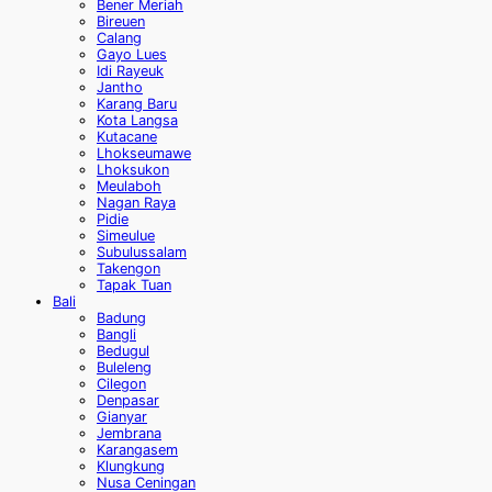
Bener Meriah
Bireuen
Calang
Gayo Lues
Idi Rayeuk
Jantho
Karang Baru
Kota Langsa
Kutacane
Lhokseumawe
Lhoksukon
Meulaboh
Nagan Raya
Pidie
Simeulue
Subulussalam
Takengon
Tapak Tuan
Bali
Badung
Bangli
Bedugul
Buleleng
Cilegon
Denpasar
Gianyar
Jembrana
Karangasem
Klungkung
Nusa Ceningan