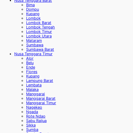
Nusa Tenggara Barat
Bima
Dompu
Kupang
Lombok
Lombok Barat
Lombok Tengah
Lombok Timur
Lombok Utara
Mataram
Sumbawa
Sumbawa Barat
Nusa Tenggara Timur
Alor
Belu
Ende
Flores
Kupang
Lampung Barat
Lembata
Malaka
Manggarai
Manggarai Barat
Manggarai Timur
Nagekeo
Ngada
Rote Ndao
Sabu Raijua
Sikka
Sumba