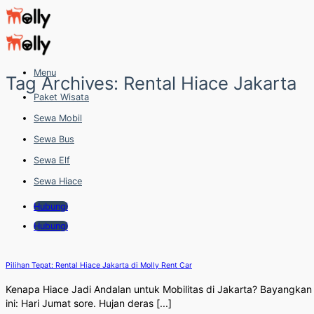
Skip
to
content
Menu
Tag Archives:
Rental Hiace Jakarta
Paket Wisata
Sewa Mobil
Sewa Bus
Sewa Elf
Sewa Hiace
Hubungi
Hubungi
Pilihan Tepat: Rental Hiace Jakarta di Molly Rent Car
Kenapa Hiace Jadi Andalan untuk Mobilitas di Jakarta? Bayangkan
ini: Hari Jumat sore. Hujan deras [...]