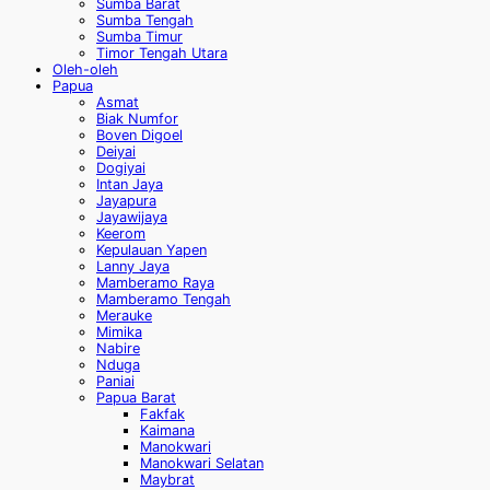
Sumba Barat
Sumba Tengah
Sumba Timur
Timor Tengah Utara
Oleh-oleh
Papua
Asmat
Biak Numfor
Boven Digoel
Deiyai
Dogiyai
Intan Jaya
Jayapura
Jayawijaya
Keerom
Kepulauan Yapen
Lanny Jaya
Mamberamo Raya
Mamberamo Tengah
Merauke
Mimika
Nabire
Nduga
Paniai
Papua Barat
Fakfak
Kaimana
Manokwari
Manokwari Selatan
Maybrat