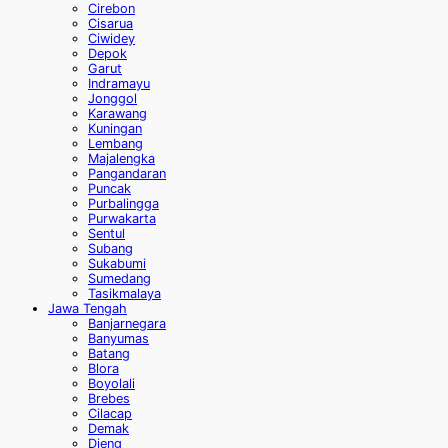
Cirebon
Cisarua
Ciwidey
Depok
Garut
Indramayu
Jonggol
Karawang
Kuningan
Lembang
Majalengka
Pangandaran
Puncak
Purbalingga
Purwakarta
Sentul
Subang
Sukabumi
Sumedang
Tasikmalaya
Jawa Tengah
Banjarnegara
Banyumas
Batang
Blora
Boyolali
Brebes
Cilacap
Demak
Dieng