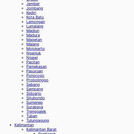
Jember
Jombang
Kediri
Kota Batu
Lamongan
Lumajang
Madiun
Madura
Magetan
Malang
Mojokerto
Nganjuk
Ngawi
Pacitan
Pamekasan
Pasuruan
Ponorogo
Probolinggo
Sabang
Sampang
Sidoarjo
Situbondo
Sumenep
Surabaya
Trenggalek
Tuban
Tulungagung
Kalimantan
Kalimantan Barat
Pontianak