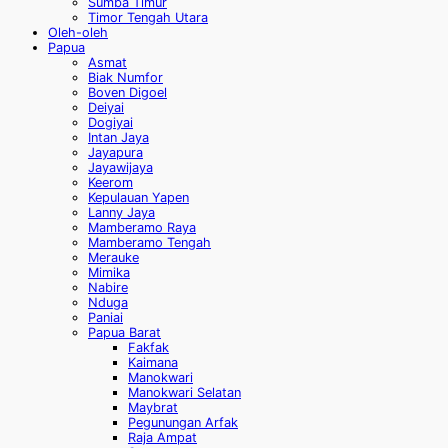
Sumba Timur
Timor Tengah Utara
Oleh-oleh
Papua
Asmat
Biak Numfor
Boven Digoel
Deiyai
Dogiyai
Intan Jaya
Jayapura
Jayawijaya
Keerom
Kepulauan Yapen
Lanny Jaya
Mamberamo Raya
Mamberamo Tengah
Merauke
Mimika
Nabire
Nduga
Paniai
Papua Barat
Fakfak
Kaimana
Manokwari
Manokwari Selatan
Maybrat
Pegunungan Arfak
Raja Ampat