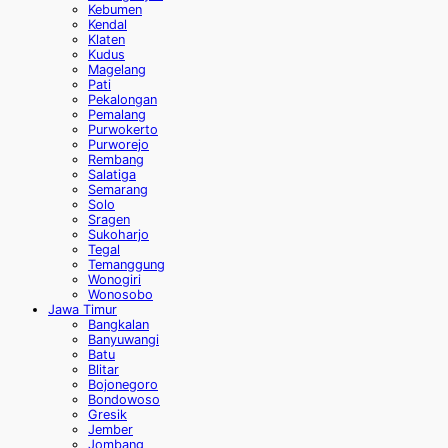
Kebumen
Kendal
Klaten
Kudus
Magelang
Pati
Pekalongan
Pemalang
Purwokerto
Purworejo
Rembang
Salatiga
Semarang
Solo
Sragen
Sukoharjo
Tegal
Temanggung
Wonogiri
Wonosobo
Jawa Timur
Bangkalan
Banyuwangi
Batu
Blitar
Bojonegoro
Bondowoso
Gresik
Jember
Jombang