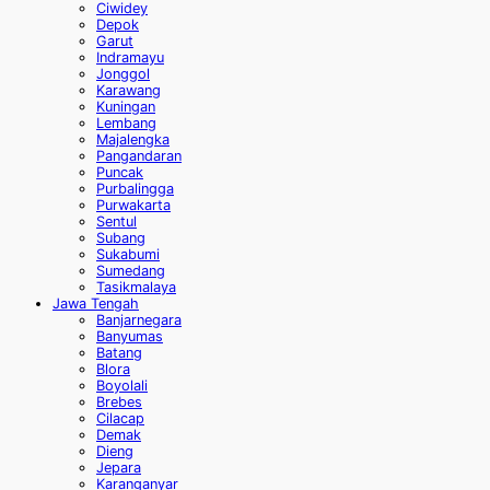
Ciwidey
Depok
Garut
Indramayu
Jonggol
Karawang
Kuningan
Lembang
Majalengka
Pangandaran
Puncak
Purbalingga
Purwakarta
Sentul
Subang
Sukabumi
Sumedang
Tasikmalaya
Jawa Tengah
Banjarnegara
Banyumas
Batang
Blora
Boyolali
Brebes
Cilacap
Demak
Dieng
Jepara
Karanganyar