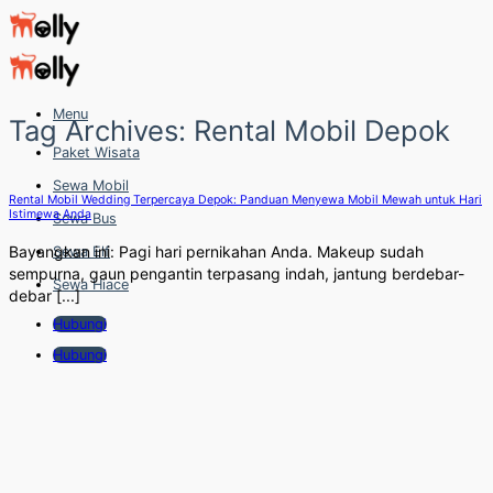
Skip
to
content
Menu
Tag Archives:
Rental Mobil Depok
Paket Wisata
Sewa Mobil
Rental Mobil Wedding Terpercaya Depok: Panduan Menyewa Mobil Mewah untuk Hari
Istimewa Anda
Sewa Bus
Bayangkan ini: Pagi hari pernikahan Anda. Makeup sudah
Sewa Elf
sempurna, gaun pengantin terpasang indah, jantung berdebar-
Sewa Hiace
debar [...]
Hubungi
Hubungi