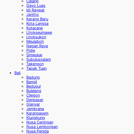
Calang
Gayo Lues
Idi Rayeuk
Jantho
Karang Baru
Kota Langsa
Kutacane
Lhokseumawe
Lhoksukon
Meulaboh
Nagan Raya
Pidie
Simeulue
Subulussalam
Takengon
Tapak Tuan
Bali
Badung
Bangli
Bedugul
Buleleng
Cilegon
Denpasar
Gianyar
Jembrana
Karangasem
Klungkung
Nusa Ceningan
Nusa Lembongan
Nusa Penida