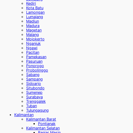
Kediri
Kota Batu
Lamongan
Lumajang
Madiun
Madura
Magetan
Malang
Mojokerto
Nganjuk
Ngawi
Pacitan
Pamekasan
Pasuruan
Ponorogo
Probolinggo
Sabang
Sampang
Sidoarjo
Situbondo
Sumenep
Surabaya
Trenggalek
Tuban
Tulungagung
Kalimantan
Kalimantan Barat
Pontianak
Kalimantan Selatan
Banjar Masin