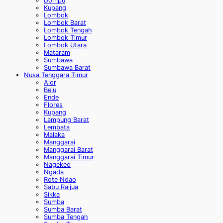
Dompu
Kupang
Lombok
Lombok Barat
Lombok Tengah
Lombok Timur
Lombok Utara
Mataram
Sumbawa
Sumbawa Barat
Nusa Tenggara Timur
Alor
Belu
Ende
Flores
Kupang
Lampung Barat
Lembata
Malaka
Manggarai
Manggarai Barat
Manggarai Timur
Nagekeo
Ngada
Rote Ndao
Sabu Raijua
Sikka
Sumba
Sumba Barat
Sumba Tengah