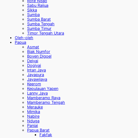
Rote Ndao
Sabu Raijua
Sikka
Sumba
Sumba Barat
Sumba Tengah
Sumba Timur
Timor Tengah Utara
Oleh-oleh
Papua
Asmat
Biak Numfor
Boven Digoel
Deiyai
Dogiyai
Intan Jaya
Jayapura
Jayawijaya
Keerom
Kepulauan Yapen
Lanny Jaya
Mamberamo Raya
Mamberamo Tengah
Merauke
Mimika
Nabire
Nduga
Paniai
Papua Barat
Fakfak