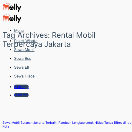
Skip
to
content
Menu
Tag Archives:
Rental Mobil
Paket Wisata
Terpercaya Jakarta
Sewa Mobil
Sewa Bus
Sewa Elf
Sewa Hiace
Hubungi
Hubungi
Sewa Mobil Bulanan Jakarta Terbaik: Panduan Lengkap untuk Hidup Tanpa Ribet di Ibu
Kota