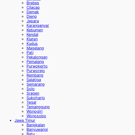
Brebes
Cilacap
Demak
Dieng
Jepara
Karanganyar
Kebumen
Kendal
Klaten
Kudus
Magelang
Pati
Pekalongan
Pemalang
Purwokerto
Purworejo
Rembang
Salatiga
Semarang
Solo
Sragen
Sukoharjo
Tegal
Temanggung
Wonogiri
Wonosobo
Jawa Timur
Bangkalan
Banyuwangi
Batu