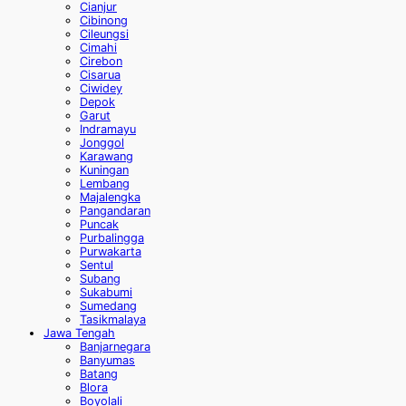
Cianjur
Cibinong
Cileungsi
Cimahi
Cirebon
Cisarua
Ciwidey
Depok
Garut
Indramayu
Jonggol
Karawang
Kuningan
Lembang
Majalengka
Pangandaran
Puncak
Purbalingga
Purwakarta
Sentul
Subang
Sukabumi
Sumedang
Tasikmalaya
Jawa Tengah
Banjarnegara
Banyumas
Batang
Blora
Boyolali