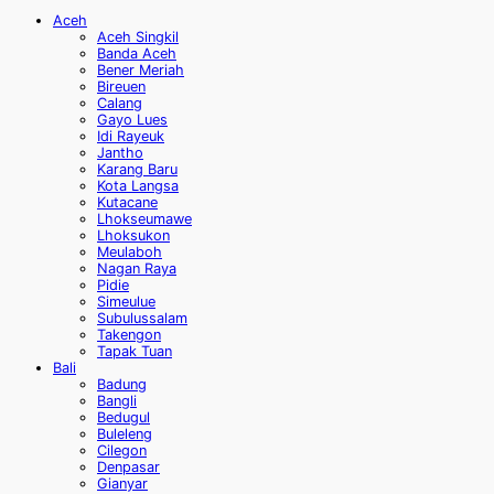
Aceh
Aceh Singkil
Banda Aceh
Bener Meriah
Bireuen
Calang
Gayo Lues
Idi Rayeuk
Jantho
Karang Baru
Kota Langsa
Kutacane
Lhokseumawe
Lhoksukon
Meulaboh
Nagan Raya
Pidie
Simeulue
Subulussalam
Takengon
Tapak Tuan
Bali
Badung
Bangli
Bedugul
Buleleng
Cilegon
Denpasar
Gianyar