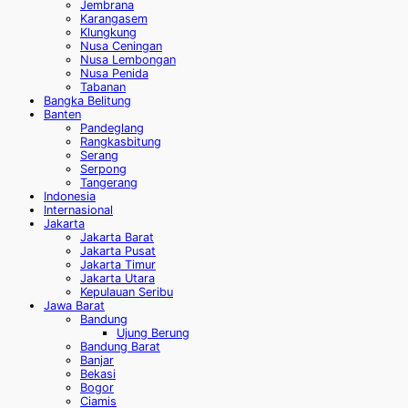
Jembrana
Karangasem
Klungkung
Nusa Ceningan
Nusa Lembongan
Nusa Penida
Tabanan
Bangka Belitung
Banten
Pandeglang
Rangkasbitung
Serang
Serpong
Tangerang
Indonesia
Internasional
Jakarta
Jakarta Barat
Jakarta Pusat
Jakarta Timur
Jakarta Utara
Kepulauan Seribu
Jawa Barat
Bandung
Ujung Berung
Bandung Barat
Banjar
Bekasi
Bogor
Ciamis