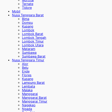
Morotai
Ternate
Tidore
Mobil
Nusa Tenggara Barat
Bima
Dompu
Kupang
Lombok
Lombok Barat
Lombok Tengah
Lombok Timur
Lombok Utara
Mataram
Sumbawa
Sumbawa Barat
Nusa Tenggara Timur
Alor
Belu
Ende
Flores
Kupang
Lampung Barat
Lembata
Malaka
Manggarai
Manggarai Barat
Manggarai Timur
Nagekeo
Ngada