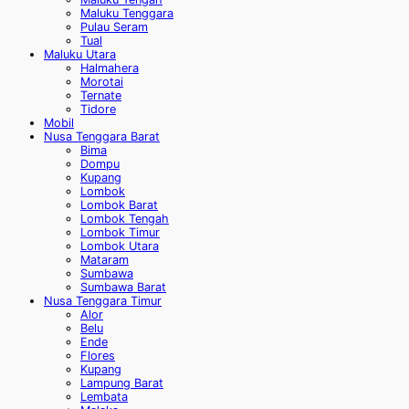
Maluku Tenggara
Pulau Seram
Tual
Maluku Utara
Halmahera
Morotai
Ternate
Tidore
Mobil
Nusa Tenggara Barat
Bima
Dompu
Kupang
Lombok
Lombok Barat
Lombok Tengah
Lombok Timur
Lombok Utara
Mataram
Sumbawa
Sumbawa Barat
Nusa Tenggara Timur
Alor
Belu
Ende
Flores
Kupang
Lampung Barat
Lembata