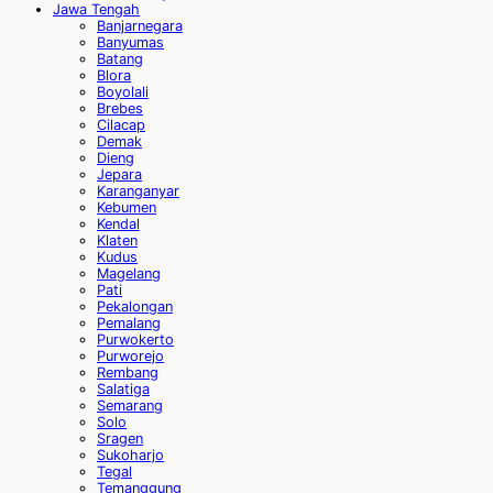
Jawa Tengah
Banjarnegara
Banyumas
Batang
Blora
Boyolali
Brebes
Cilacap
Demak
Dieng
Jepara
Karanganyar
Kebumen
Kendal
Klaten
Kudus
Magelang
Pati
Pekalongan
Pemalang
Purwokerto
Purworejo
Rembang
Salatiga
Semarang
Solo
Sragen
Sukoharjo
Tegal
Temanggung