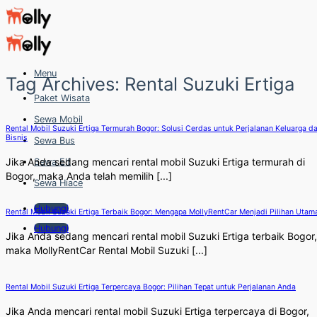
Skip
to
content
Menu
Tag Archives:
Rental Suzuki Ertiga
Paket Wisata
Sewa Mobil
Rental Mobil Suzuki Ertiga Termurah Bogor: Solusi Cerdas untuk Perjalanan Keluarga d
Bisnis
Sewa Bus
Jika Anda sedang mencari rental mobil Suzuki Ertiga termurah di
Sewa Elf
Bogor, maka Anda telah memilih [...]
Sewa Hiace
Hubungi
Rental Mobil Suzuki Ertiga Terbaik Bogor: Mengapa MollyRentCar Menjadi Pilihan Utam
Hubungi
Jika Anda sedang mencari rental mobil Suzuki Ertiga terbaik Bogor,
maka MollyRentCar Rental Mobil Suzuki [...]
Rental Mobil Suzuki Ertiga Terpercaya Bogor: Pilihan Tepat untuk Perjalanan Anda
Jika Anda mencari rental mobil Suzuki Ertiga terpercaya di Bogor,