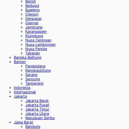
Bangli
Bedugul
Buleleng
Cilegon
Denpasar
Gianyar
Jembrana
Karangasem
Klungkung
Nusa Ceningan
Nusa Lembongan
Nusa Penida
Tabanan
Bangka Belitung
Banten
Pandeglang
Rangkasbitung
Serang
Serpong
Tangerang
Indonesia
Internasional
Jakarta
Jakarta Barat
Jakarta Pusat
Jakarta Timur
Jakarta Utara
Kepulauan Seribu
Jawa Barat
Bandung