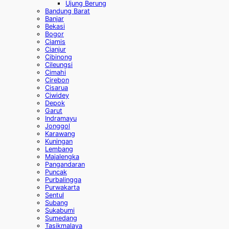
Ujung Berung
Bandung Barat
Banjar
Bekasi
Bogor
Ciamis
Cianjur
Cibinong
Cileungsi
Cimahi
Cirebon
Cisarua
Ciwidey
Depok
Garut
Indramayu
Jonggol
Karawang
Kuningan
Lembang
Majalengka
Pangandaran
Puncak
Purbalingga
Purwakarta
Sentul
Subang
Sukabumi
Sumedang
Tasikmalaya