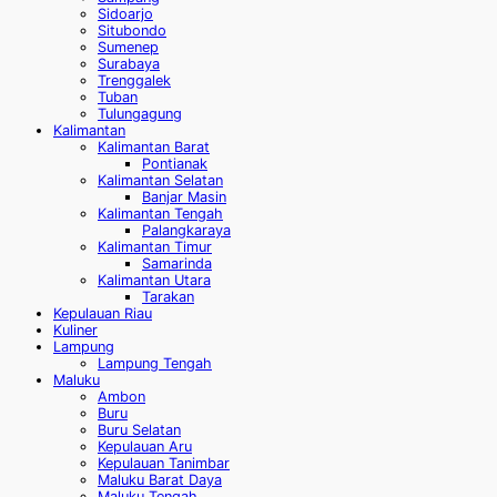
Sidoarjo
Situbondo
Sumenep
Surabaya
Trenggalek
Tuban
Tulungagung
Kalimantan
Kalimantan Barat
Pontianak
Kalimantan Selatan
Banjar Masin
Kalimantan Tengah
Palangkaraya
Kalimantan Timur
Samarinda
Kalimantan Utara
Tarakan
Kepulauan Riau
Kuliner
Lampung
Lampung Tengah
Maluku
Ambon
Buru
Buru Selatan
Kepulauan Aru
Kepulauan Tanimbar
Maluku Barat Daya
Maluku Tengah