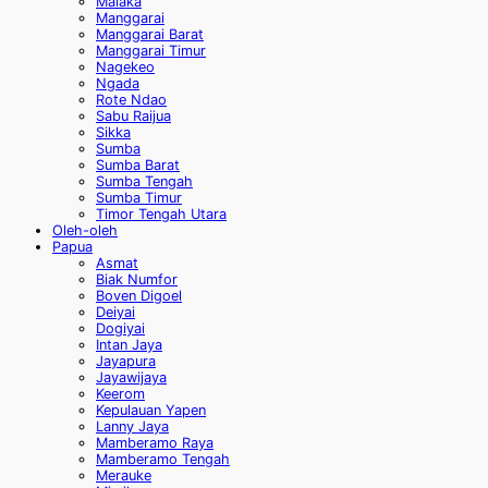
Malaka
Manggarai
Manggarai Barat
Manggarai Timur
Nagekeo
Ngada
Rote Ndao
Sabu Raijua
Sikka
Sumba
Sumba Barat
Sumba Tengah
Sumba Timur
Timor Tengah Utara
Oleh-oleh
Papua
Asmat
Biak Numfor
Boven Digoel
Deiyai
Dogiyai
Intan Jaya
Jayapura
Jayawijaya
Keerom
Kepulauan Yapen
Lanny Jaya
Mamberamo Raya
Mamberamo Tengah
Merauke