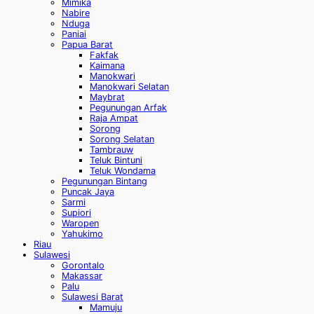
Mimika
Nabire
Nduga
Paniai
Papua Barat
Fakfak
Kaimana
Manokwari
Manokwari Selatan
Maybrat
Pegunungan Arfak
Raja Ampat
Sorong
Sorong Selatan
Tambrauw
Teluk Bintuni
Teluk Wondama
Pegunungan Bintang
Puncak Jaya
Sarmi
Supiori
Waropen
Yahukimo
Riau
Sulawesi
Gorontalo
Makassar
Palu
Sulawesi Barat
Mamuju