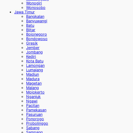
Wonogiri
Wonosobo
Jawa Timur
Bangkalan
Banyuwangi
Batu
Blitar
Bojonegoro
Bondowoso
Gresik
Jember
Jombang
Kediri
Kota Batu
Lamongan
Lumajang
Madiun
Madura
Magetan
Malang
Mojokerto
Nganjuk
Ngawi
Pacitan
Pamekasan
Pasuruan
Ponorogo
Probolinggo
Sabang
Sampang