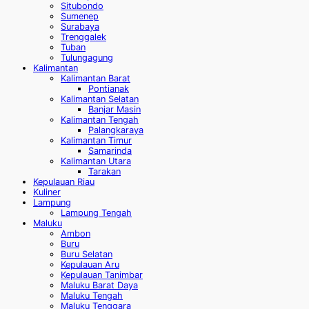
Situbondo
Sumenep
Surabaya
Trenggalek
Tuban
Tulungagung
Kalimantan
Kalimantan Barat
Pontianak
Kalimantan Selatan
Banjar Masin
Kalimantan Tengah
Palangkaraya
Kalimantan Timur
Samarinda
Kalimantan Utara
Tarakan
Kepulauan Riau
Kuliner
Lampung
Lampung Tengah
Maluku
Ambon
Buru
Buru Selatan
Kepulauan Aru
Kepulauan Tanimbar
Maluku Barat Daya
Maluku Tengah
Maluku Tenggara