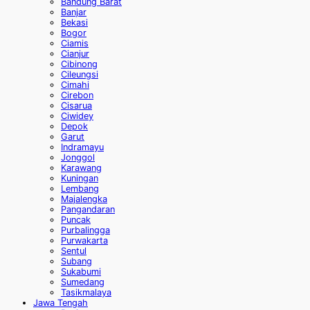
Bandung Barat
Banjar
Bekasi
Bogor
Ciamis
Cianjur
Cibinong
Cileungsi
Cimahi
Cirebon
Cisarua
Ciwidey
Depok
Garut
Indramayu
Jonggol
Karawang
Kuningan
Lembang
Majalengka
Pangandaran
Puncak
Purbalingga
Purwakarta
Sentul
Subang
Sukabumi
Sumedang
Tasikmalaya
Jawa Tengah