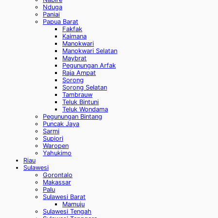
Nduga
Paniai
Papua Barat
Fakfak
Kaimana
Manokwari
Manokwari Selatan
Maybrat
Pegunungan Arfak
Raja Ampat
Sorong
Sorong Selatan
Tambrauw
Teluk Bintuni
Teluk Wondama
Pegunungan Bintang
Puncak Jaya
Sarmi
Supiori
Waropen
Yahukimo
Riau
Sulawesi
Gorontalo
Makassar
Palu
Sulawesi Barat
Mamuju
Sulawesi Tengah