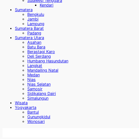
Sulawesi Tenggara
Kendari
Sumatera
Bengkulu
Jambi
Lampung
Sumatera Barat
Padang
Sumatera Utara
Asahan
Batu Bara
Berastagi Karo
Deli Serdang
Humbang Hasundutan
Langkat
Mandailing Natal
Medan
Nias
Nias Selatan
Samosir
Sidikalang Dairi
Simalungun
Wisata
Yogyakarta
Bantul
Gunungkidul
Wonosari