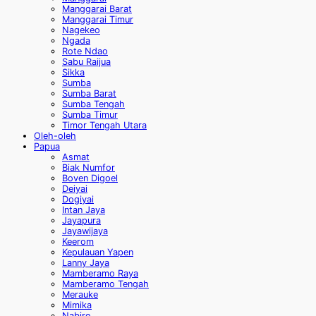
Manggarai Barat
Manggarai Timur
Nagekeo
Ngada
Rote Ndao
Sabu Raijua
Sikka
Sumba
Sumba Barat
Sumba Tengah
Sumba Timur
Timor Tengah Utara
Oleh-oleh
Papua
Asmat
Biak Numfor
Boven Digoel
Deiyai
Dogiyai
Intan Jaya
Jayapura
Jayawijaya
Keerom
Kepulauan Yapen
Lanny Jaya
Mamberamo Raya
Mamberamo Tengah
Merauke
Mimika
Nabire