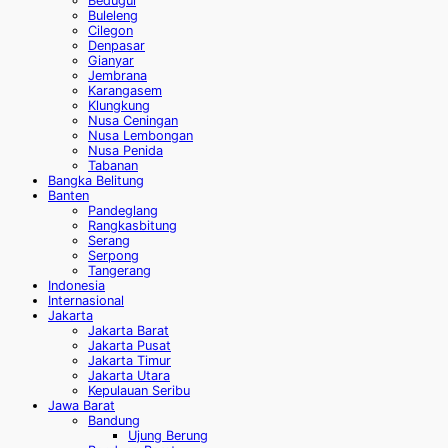
Bedugul
Buleleng
Cilegon
Denpasar
Gianyar
Jembrana
Karangasem
Klungkung
Nusa Ceningan
Nusa Lembongan
Nusa Penida
Tabanan
Bangka Belitung
Banten
Pandeglang
Rangkasbitung
Serang
Serpong
Tangerang
Indonesia
Internasional
Jakarta
Jakarta Barat
Jakarta Pusat
Jakarta Timur
Jakarta Utara
Kepulauan Seribu
Jawa Barat
Bandung
Ujung Berung