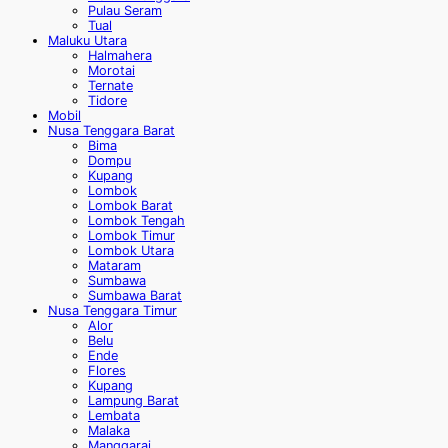
Pulau Seram
Tual
Maluku Utara
Halmahera
Morotai
Ternate
Tidore
Mobil
Nusa Tenggara Barat
Bima
Dompu
Kupang
Lombok
Lombok Barat
Lombok Tengah
Lombok Timur
Lombok Utara
Mataram
Sumbawa
Sumbawa Barat
Nusa Tenggara Timur
Alor
Belu
Ende
Flores
Kupang
Lampung Barat
Lembata
Malaka
Manggarai