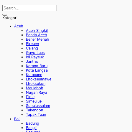
Kategori
Aceh
Aceh Singkil
Banda Aceh
Bener Meriah
Bireuen
Calang
Gayo Lues
Idi Rayeuk
Jantho
Karang Baru
Kota Langsa
Kutacane
Lhokseumawe
Lhoksukon
Meulaboh
Nagan Raya
Pidie
Simeulue
Subulussalam
Takengon
Tapak Tuan
Bali
Badung
Bangli