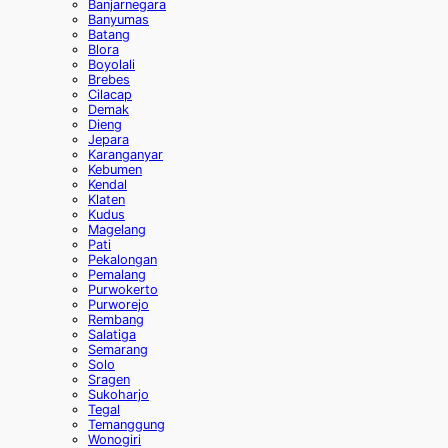
Banjarnegara
Banyumas
Batang
Blora
Boyolali
Brebes
Cilacap
Demak
Dieng
Jepara
Karanganyar
Kebumen
Kendal
Klaten
Kudus
Magelang
Pati
Pekalongan
Pemalang
Purwokerto
Purworejo
Rembang
Salatiga
Semarang
Solo
Sragen
Sukoharjo
Tegal
Temanggung
Wonogiri