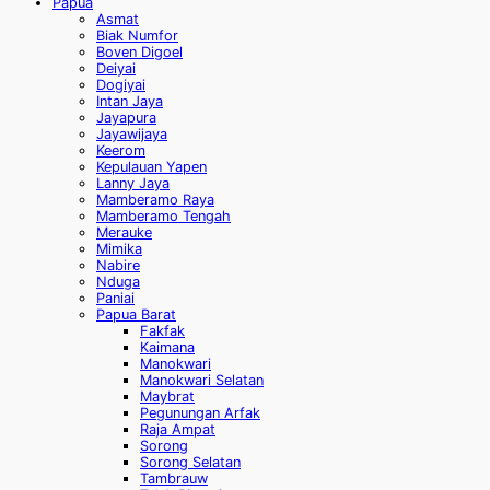
Papua
Asmat
Biak Numfor
Boven Digoel
Deiyai
Dogiyai
Intan Jaya
Jayapura
Jayawijaya
Keerom
Kepulauan Yapen
Lanny Jaya
Mamberamo Raya
Mamberamo Tengah
Merauke
Mimika
Nabire
Nduga
Paniai
Papua Barat
Fakfak
Kaimana
Manokwari
Manokwari Selatan
Maybrat
Pegunungan Arfak
Raja Ampat
Sorong
Sorong Selatan
Tambrauw