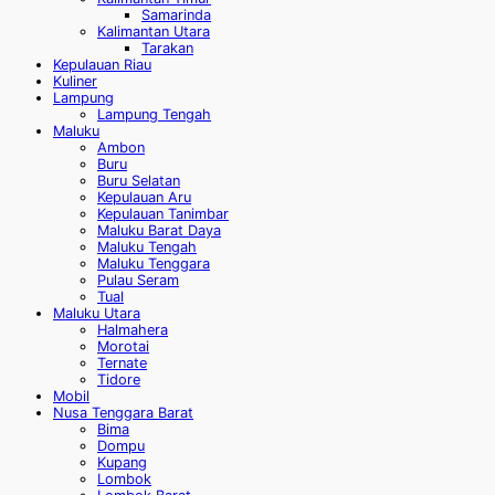
Samarinda
Kalimantan Utara
Tarakan
Kepulauan Riau
Kuliner
Lampung
Lampung Tengah
Maluku
Ambon
Buru
Buru Selatan
Kepulauan Aru
Kepulauan Tanimbar
Maluku Barat Daya
Maluku Tengah
Maluku Tenggara
Pulau Seram
Tual
Maluku Utara
Halmahera
Morotai
Ternate
Tidore
Mobil
Nusa Tenggara Barat
Bima
Dompu
Kupang
Lombok