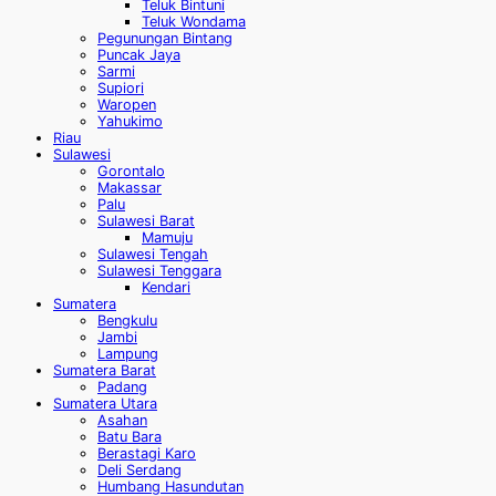
Teluk Bintuni
Teluk Wondama
Pegunungan Bintang
Puncak Jaya
Sarmi
Supiori
Waropen
Yahukimo
Riau
Sulawesi
Gorontalo
Makassar
Palu
Sulawesi Barat
Mamuju
Sulawesi Tengah
Sulawesi Tenggara
Kendari
Sumatera
Bengkulu
Jambi
Lampung
Sumatera Barat
Padang
Sumatera Utara
Asahan
Batu Bara
Berastagi Karo
Deli Serdang
Humbang Hasundutan