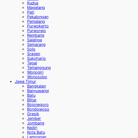
Kudus
Magelang
Pati
Pekalongan
Pemalang
Purwokerto
Purworejo
Rembang
Salatiga
Semarang
Solo
Sragen
Sukoharjo
Tegal
Temanggung
Wonogiri
Wonosobo
Jawa Timur
Bangkalan
Banyuwangi
Batu
Blitar
Bojonegoro
Bondowoso
Gresik
Jember
Jombang
Kediri
Kota Batu
Lamongan