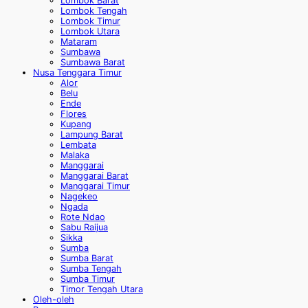
Lombok Barat
Lombok Tengah
Lombok Timur
Lombok Utara
Mataram
Sumbawa
Sumbawa Barat
Nusa Tenggara Timur
Alor
Belu
Ende
Flores
Kupang
Lampung Barat
Lembata
Malaka
Manggarai
Manggarai Barat
Manggarai Timur
Nagekeo
Ngada
Rote Ndao
Sabu Raijua
Sikka
Sumba
Sumba Barat
Sumba Tengah
Sumba Timur
Timor Tengah Utara
Oleh-oleh