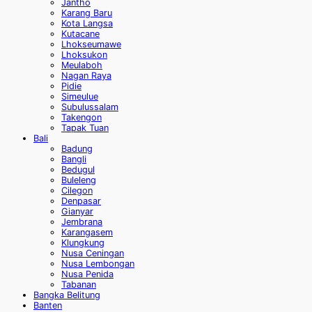
Jantho
Karang Baru
Kota Langsa
Kutacane
Lhokseumawe
Lhoksukon
Meulaboh
Nagan Raya
Pidie
Simeulue
Subulussalam
Takengon
Tapak Tuan
Bali
Badung
Bangli
Bedugul
Buleleng
Cilegon
Denpasar
Gianyar
Jembrana
Karangasem
Klungkung
Nusa Ceningan
Nusa Lembongan
Nusa Penida
Tabanan
Bangka Belitung
Banten