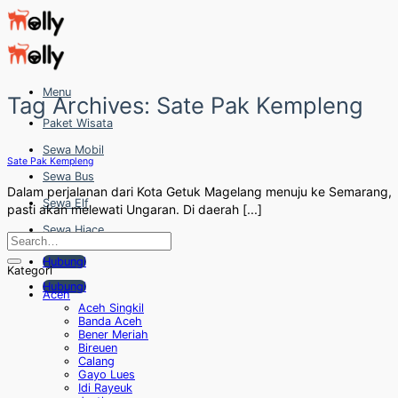
Skip
to
content
Menu
Tag Archives:
Sate Pak Kempleng
Paket Wisata
Sewa Mobil
Sate Pak Kempleng
Sewa Bus
Dalam perjalanan dari Kota Getuk Magelang menuju ke Semarang,
Sewa Elf
pasti akan melewati Ungaran. Di daerah [...]
Sewa Hiace
Hubungi
Kategori
Hubungi
Aceh
Aceh Singkil
Banda Aceh
Bener Meriah
Bireuen
Calang
Gayo Lues
Idi Rayeuk