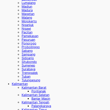
Lumajang
Madiun
Madura
Magetan
Malang
Mojokerto
Nganjuk
Ngawi
Pacitan
Pamekasan
Pasuruan
Ponorogo
Probolinggo
Sabang
Sampang
Sidoarjo
Situbondo
Sumenep
Surabaya
Trenggalek
Tuban
Tulungagung
Kalimantan
Kalimantan Barat
Pontianak
Kalimantan Selatan
Banjar Masin
Kalimantan Tengah
Palangkaraya
Kalimantan Timur