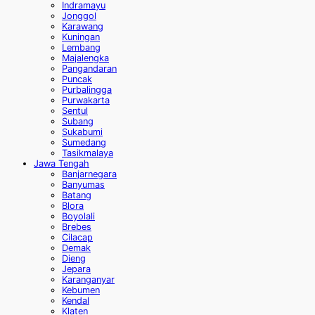
Indramayu
Jonggol
Karawang
Kuningan
Lembang
Majalengka
Pangandaran
Puncak
Purbalingga
Purwakarta
Sentul
Subang
Sukabumi
Sumedang
Tasikmalaya
Jawa Tengah
Banjarnegara
Banyumas
Batang
Blora
Boyolali
Brebes
Cilacap
Demak
Dieng
Jepara
Karanganyar
Kebumen
Kendal
Klaten